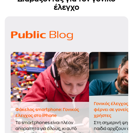
έλεγχο
Γονικός έλεγχος: 
Φάκελος smartphone: Γονικός
φέρνει σε γονείς 
έλεγχος στο iPhone
χρήστες
Τα smartphones είναι πλέον
Στη σημερινή ψηφι
απαραίτητα για όλους, κι αυτό
παιδιά αρχίζουν όλ