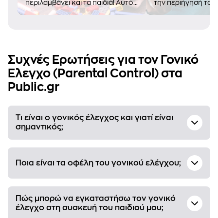
περιλαμβάνει και τα παιδιά! Αυτό
την περιήγησή του
δεν σημαίνει, όμως, πως ξαφνικά
διαδίκτυο. Η εξοικ
το internet έγινε ασφαλές και
παιδιών με την τεχ
όλοι οι κίνδυνοι εξαφανίστηκαν.
μεγαλύτερη από π
Συχνές Ερωτήσεις για τον Γονικό
Έλεγχο (Parental Control) στα
Public.gr
Τι είναι ο γονικός έλεγχος και γιατί είναι
σημαντικός;
Ποια είναι τα οφέλη του γονικού ελέγχου;
Πώς μπορώ να εγκαταστήσω τον γονικό
έλεγχο στη συσκευή του παιδιού μου;