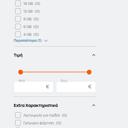
16 GB
12 GB
8 GB
6 GB
4 GB
Περισσότερα (1)
Τιμή
Από
Έως
€
€
Extra Χαρακτηριστικά
Λειτουργία για παιδιά
Γρήγορη φόρτιση