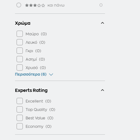
0
και πάνω
Χρώμα
Μαύρο
Λευκό
Γκρι
Ασημί
Χρυσό
Περισσότερα (6)
Experts Rating
Excellent
Top Quality
Best Value
Economy