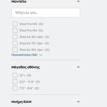
Μοντέλο
iPad Pro M5
iPad Pro M4
iPad Air 8th Gen
iPad Air 7th Gen
iPad Air 6th Gen
Περισσότερα (59)
Μέγεθος οθόνης
12"+
9.0" - 11.9"
7.0" - 8.9"
Μνήμη RAM