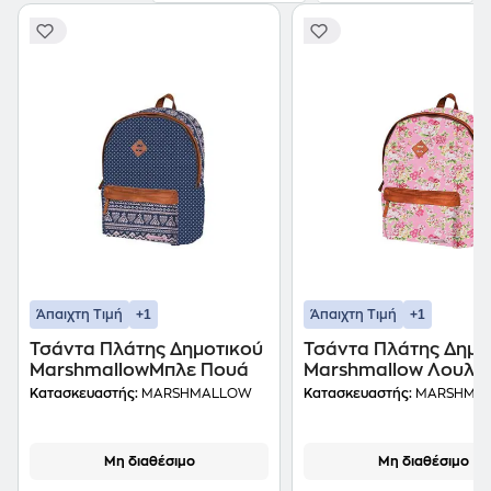
+1
+1
Άπαιχτη Τιμή
Άπαιχτη Τιμή
Τσάντα Πλάτης Δημοτικού
Τσάντα Πλάτης Δημο
MarshmallowΜπλε Πουά
Marshmallow Λουλο
Κατασκευαστής:
MARSHMALLOW
Κατασκευαστής:
MARSHMA
Μη διαθέσιμο
Μη διαθέσιμο