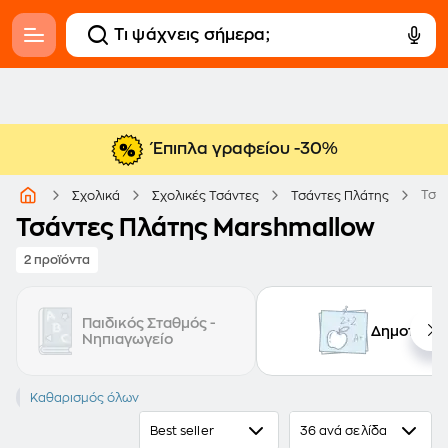
Έπιπλα γραφείου -30%
Τσά
Σχολικά
Σχολικές Τσάντες
Τσάντες Πλάτης
Τσάντες Πλάτης Marshmallow
2 προϊόντα
Παιδικός Σταθμός -
Δημοτικό
Νηπιαγωγείο
MARSHMALLOW
Καθαρισμός όλων
Best seller
36 ανά σελίδα