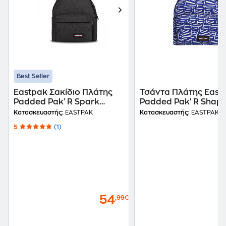
Best Seller
Eastpak Σακίδιο Πλάτης
Τσάντα Πλάτης East
Padded Pak'R Spark
Padded Pak'R Shape
Black
Κατασκευαστής:
EASTPAK
Κατασκευαστής:
EASTPAK
5
(1)
54
,99€