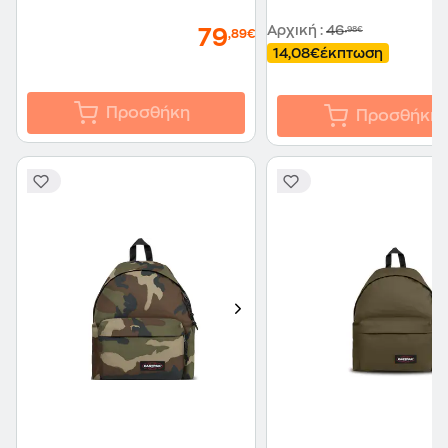
Αρχική
:
46
,98€
79
,89€
14,08€
έκπτωση
Προσθήκη
Προσθήκη