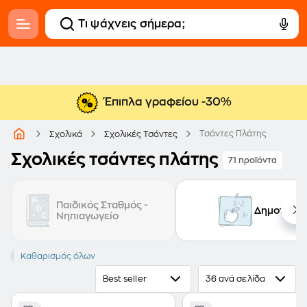
Έπιπλα γραφείου -30%
Τσάντες Πλάτης
Σχολικά
Σχολικές Τσάντες
Σχολικές τσάντες πλάτης
71 προϊόντα
Παιδικός Σταθμός -
Δημοτικό
Νηπιαγωγείο
EASTPAK
Καθαρισμός όλων
Best seller
36 ανά σελίδα