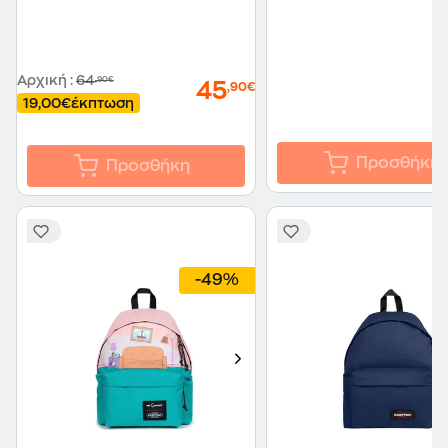
Αρχική
:
64
,90€
45
,90€
19,00€
έκπτωση
Προσθήκη
Προσθήκη
-49%