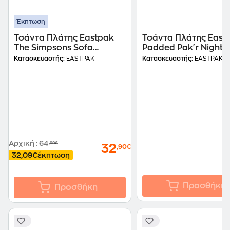
Έκπτωση
Τσάντα Πλάτης Eastpak
Τσάντα Πλάτης East
The Simpsons Sofa
Padded Pak'r Nightt
Padded Pak'r 2 Θηκών
Navy
Κατασκευαστής:
EASTPAK
Κατασκευαστής:
EASTPAK
Αρχική
:
64
,99€
32
,90€
32,09€
έκπτωση
Προσθήκη
Προσθήκη