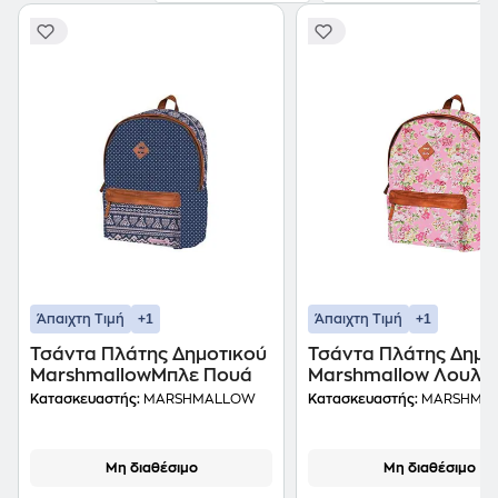
+1
+1
Άπαιχτη Τιμή
Άπαιχτη Τιμή
Τσάντα Πλάτης Δημοτικού
Τσάντα Πλάτης Δημο
MarshmallowΜπλε Πουά
Marshmallow Λουλο
Κατασκευαστής:
MARSHMALLOW
Κατασκευαστής:
MARSHMA
Μη διαθέσιμο
Μη διαθέσιμο