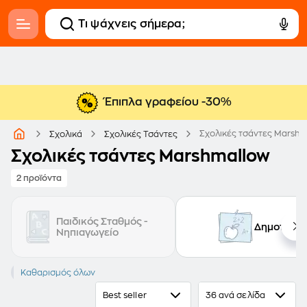
Έπιπλα γραφείου -30%
Σχολικές τσάντες Marshm
Σχολικά
Σχολικές Τσάντες
Σχολικές τσάντες Marshmallow
2 προϊόντα
Παιδικός Σταθμός -
Δημοτικό
Νηπιαγωγείο
MARSHMALLOW
Καθαρισμός όλων
Best seller
36 ανά σελίδα