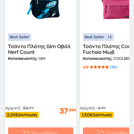
+1
Best Seller
Best Seller
Τσάντα Πλάτης Gim Οβάλ
Τσάντα Πλάτης Cool
Nerf Count
Fuchsia Μωβ
Κατασκευαστής:
GIM
Κατασκευαστής:
COOLBEE
4.9
(10)
Αρχική
:
39
Αρχική
:
4
,90€
,98€
37
,89€
2,01€
έκπτωση
1,50€
έκπτωση
Προσθήκη
Προσθήκη