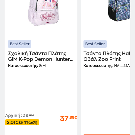
Best Seller
Best Seller
Σχολική Τσάντα Πλάτης
Τσάντα Πλάτης Hall
GIM K-Pop Demon Hunters
Οβάλ Zoo Print
Pink Huntrix
Κατασκευαστής:
GIM
Κατασκευαστής:
HALLMARK
Αρχική
:
39
,90€
37
,89€
2,01€
έκπτωση