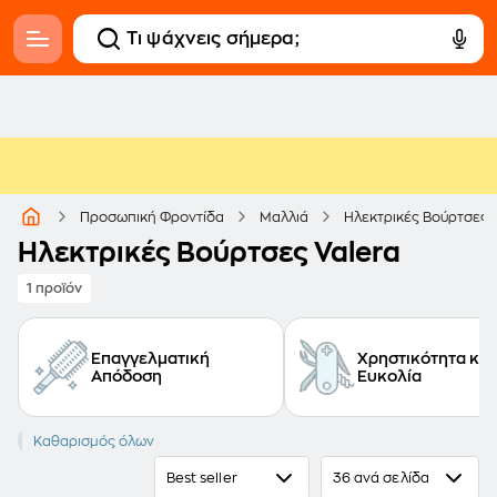
Προσωπική Φροντίδα
Μαλλιά
Ηλεκτρικές Βούρτσες
Ηλεκτρικές Βούρτσες Valera
1 προϊόν
Επαγγελματική
Χρηστικότητα και
Απόδοση
Ευκολία
VALERA
Καθαρισμός όλων
Best seller
36 ανά σελίδα