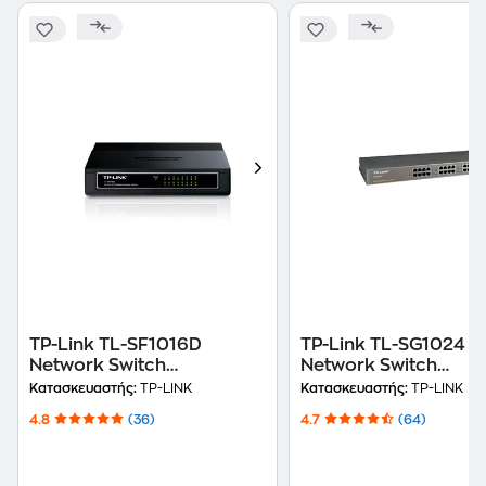
TP-Link TL-SF1016D
TP-Link TL-SG1024
Network Switch
Network Switch
Unmanaged Fast Ethernet
Unmanaged L2
Κατασκευαστής:
TP-LINK
Κατασκευαστής:
TP-LINK
(100 Mbps)
10/100/1000 Mbps μ
4.8
(36)
4.7
(64)
Θύρες