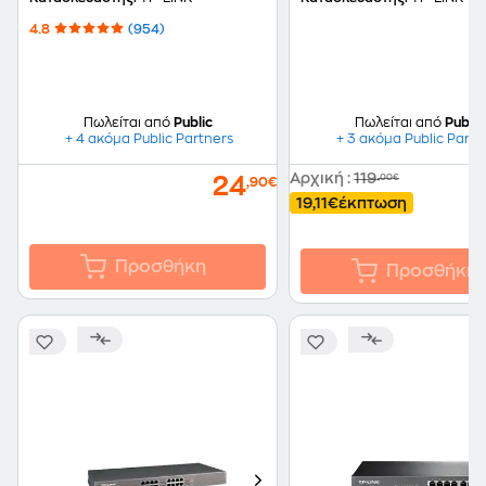
10/100/1000 Mbps με 8
10/100/1000 Mbps μ
4.8
(954)
Θύρες
Θύρες
Πωλείται από
Public
Πωλείται από
Public
+ 4 ακόμα Public Partners
+ 3 ακόμα Public Partn
Αρχική
:
119
,00€
24
,90€
19,11€
έκπτωση
Προσθήκη
Προσθήκη