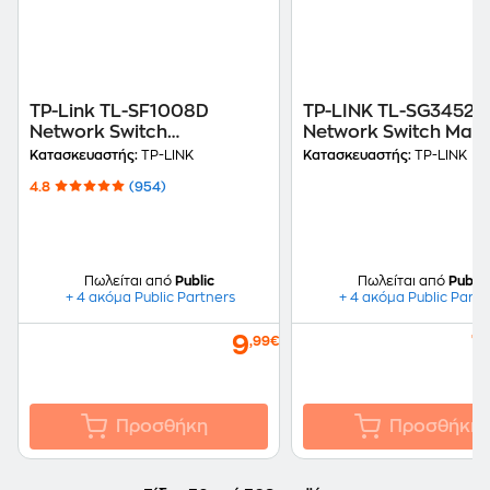
TP-Link TL-SF1008D
TP-LINK TL-SG3452P
Network Switch
Network Switch Man
Unmanaged Fast Ethernet
L2 Gigabit Ethernet 
Κατασκευαστής:
TP-LINK
Κατασκευαστής:
TP-LINK
(100 Mbps)
Mbps) PoE Support μ
4.8
(954)
Θύρες + 4 SFP
Πωλείται από
Public
Πωλείται από
Public
+ 4 ακόμα Public Partners
+ 4 ακόμα Public Partn
9
7
,99€
Προσθήκη
Προσθήκη