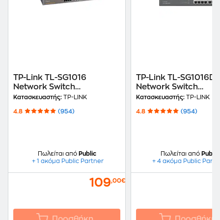
TP-Link TL-SG1016
TP-Link TL-SG1016D
Network Switch
Network Switch
Unmanaged L2
Unmanaged L2
Κατασκευαστής:
TP-LINK
Κατασκευαστής:
TP-LINK
10/100/1000 Mbps με 16
10/100/1000 Mbps μ
4.8
(954)
4.8
(954)
Θύρες
Θύρες
Πωλείται από
Public
Πωλείται από
Public
+ 1 ακόμα Public Partner
+ 4 ακόμα Public Partn
109
,00€
Προσθήκη
Προσθήκη