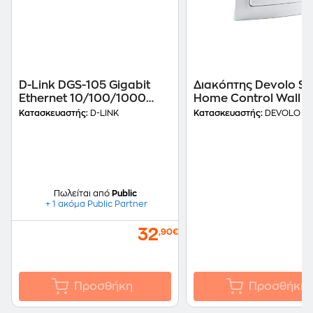
D-Link DGS-105 Gigabit
Διακόπτης Devolo S
Ethernet 10/100/1000
Home Control Wall S
Unmanaged Desktop
Z-Wave - Λευκό
Κατασκευαστής:
D-LINK
Κατασκευαστής:
DEVOLO
Switch 5-Port
Πωλείται από
Public
+ 1 ακόμα Public Partner
32
,90€
Προσθήκη
Προσθήκη