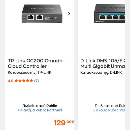
TP-Link OC200 Omada -
D-Link DMS-105/E 2.
Cloud Controller
Multi Gigabit Unman
Network Switch (2.5
Κατασκευαστής:
TP-LINK
Κατασκευαστής:
D-LINK
Mbps)
4.9
(7)
Πωλείται από
Public
Πωλείται από
Public
+ 4 ακόμα Public Partners
+ 3 ακόμα Public Partn
129
,00€