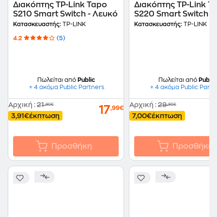
Διακόπτης TP-Link Tapo
Διακόπτης TP-Link T
S210 Smart Switch - Λευκό
S220 Smart Switch -
Λευκό
Κατασκευαστής:
TP-LINK
Κατασκευαστής:
TP-LINK
4.2
(5)
Πωλείται από
Public
Πωλείται από
Public
+ 4 ακόμα Public Partners
+ 4 ακόμα Public Partn
Αρχική
:
21
Αρχική
:
29
,90€
,90€
17
,99€
3,91€
έκπτωση
7,00€
έκπτωση
Προσθήκη
Προσθήκη