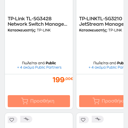
TP-Link TL-SG3428
TP-LINKTL-SG3210
Network Switch Managed
JetStream Managed
JetStream L2+ Gigabit
Switch Gigabit L2 wit
Κατασκευαστής:
TP-LINK
Κατασκευαστής:
TP-LINK
Ethernet (1000 Mbps) 24-
SFP Slots 8-Port
Port 1U
Πωλείται από
Public
Πωλείται από
Public
+ 4 ακόμα Public Partners
+ 4 ακόμα Public Partn
199
1
,00€
Προσθήκη
Προσθήκη