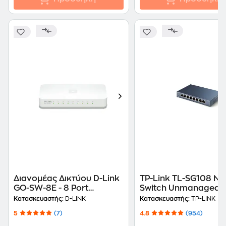
Διανομέας Δικτύου D-Link
TP-Link TL-SG108 Ne
GO-SW-8E - 8 Port
Switch Unmanaged
Network Switch
Gigabit Ethernet (10
Κατασκευαστής:
D-LINK
Κατασκευαστής:
TP-LINK
Mbps)
5
(7)
4.8
(954)