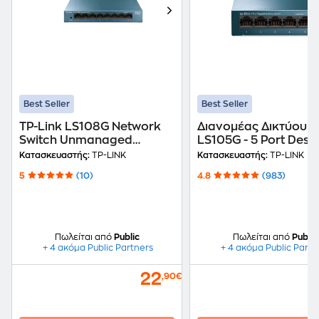
Best Seller
Best Seller
TP-Link LS108G Network
Διανομέας Δικτύου T
Switch Unmanaged
LS105G - 5 Port Desk
Gigabit Ethernet (1000
Network Switch
Κατασκευαστής:
TP-LINK
Κατασκευαστής:
TP-LINK
Mbps)
5
(10)
4.8
(983)
Πωλείται από
Public
Πωλείται από
Public
+ 4 ακόμα Public Partners
+ 4 ακόμα Public Partn
22
,90€