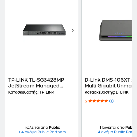
TP-LINK TL-SG3428MP
D-Link DMS-106XT 2.
JetStream Managed
Multi Gigabit Unman
Switch L2 Gigabit Εthernet
Network Switch
Κατασκευαστής:
TP-LINK
Κατασκευαστής:
D-LINK
(10/100/1000 Mbps) 10-
(5x2.5Gbps/ 1x10 Gb
5
(1)
Port PoE+
Πωλείται από
Public
Πωλείται από
Public
+ 4 ακόμα Public Partners
+ 4 ακόμα Public Partn