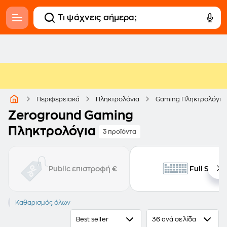
Περιφερειακά
Πληκτρολόγια
Gaming Πληκτρολόγια
Zeroground Gaming
Πληκτρολόγια
3 προϊόντα
Public επιστροφή €
Full Size
ZEROGROUND
Καθαρισμός όλων
Best seller
36 ανά σελίδα