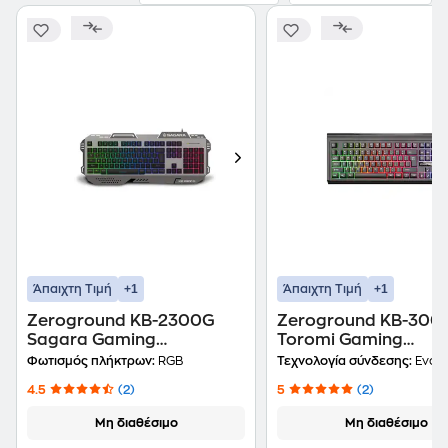
+1
+1
Άπαιχτη Τιμή
Άπαιχτη Τιμή
Zeroground KB-2300G
Zeroground KB-300
Sagara Gaming
Toromi Gaming
Ενσύρματο Πληκτρολόγιο
Ενσύρματο Πληκτρο
Φωτισμός πλήκτρων:
RGB
Τεχνολογία σύνδεσης:
Ενσύ
με RGB φωτισμό Γκρι (US)
Διαθέτει (US)
4.5
(2)
5
(2)
Μη διαθέσιμο
Μη διαθέσιμο