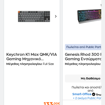
Πωλείται από Public Partne
Keychron K1 Max QMK/VIA
Genesis Rhod 300 R
Gaming Μηχανικό
Gaming Ενσύρματο
Ασύρματο Πληκτρολόγιο
Πληκτρολόγιο με RG
Μέγεθος πληκτρολογίου:
Full Size
Μέγεθος πληκτρολογίου:
Ful
Full Size μεRGB φωτισμό -
φωτισμό (US)
Μαύρο (US)
Μη διαθέσιμο
Πωλείται και αποστέλλε
από
Smart-Office
+ 2 ακόμα Public Partn
133
,00€