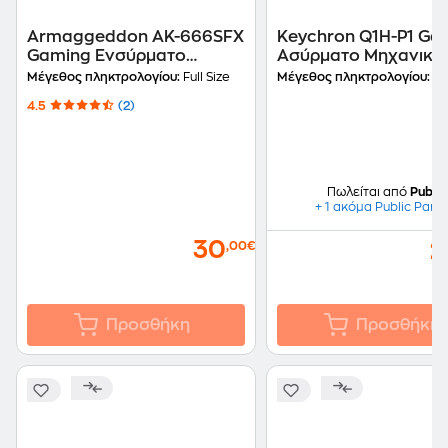
Armaggeddon AK-666SFX
Keychron Q1H-P1 Ga
Gaming Ενσύρματο
Ασύρματο Μηχανικό
Πληκτρολόγιο με
Πληκτρολόγιο RGB μ
Μέγεθος πληκτρολογίου:
Full Size
Μέγεθος πληκτρολογίου:
7
Φωτιζόμενα πλήκτρα (US)
Magnetic Purple
4.5
(2)
Διακόπτες - Λευκό (U
Πωλείται από
Public
+ 1 ακόμα Public Part
30
2
,00€
Προσθήκη
Προσθήκη