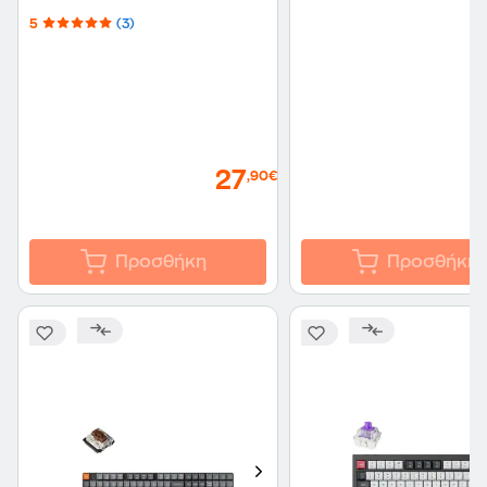
Ασύρματο Bluetooth
5
(3)
Πληκτρολόγιο με Hot
swappable διακόπτες κ
RGB φωτισμό Μαύρο 
27
,90€
Προσθήκη
Προσθήκη