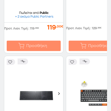
φωτισμό Μαύρο (US)
Πωλείται από
Public
+ 2 ακόμα Public Partners
119
,00€
Προτ. Λιαν. Τιμή
:
129
,99€
Προτ. Λιαν. Τιμή
:
119
,99€
Προσθήκη
Προσθήκη