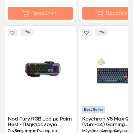
Προσθήκη
Προσθήκη
Best Seller
Nod Fury RGB Led με Palm
Keychron V5 Max Qm
Rest - Πληκτρολογιο
(v5m-d4) Gaming
Gaming
Μηχανικό Ενσύρματ
Συνδεσιμότητα:
Ενσύρματο
Μέγεθος πληκτρολογίου:
Ful