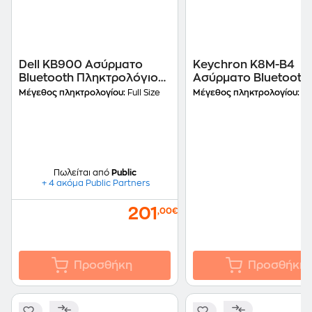
Dell KB900 Ασύρματο
Keychron K8M-B4
Bluetooth Πληκτρολόγιο
Ασύρματο Bluetooth
Graphite (US)
Μηχανικό Πληκτρολ
Μέγεθος πληκτρολογίου:
Full Size
Μέγεθος πληκτρολογίου:
Ten
Banana Switch RGB (
Πωλείται από
Public
+ 4 ακόμα Public Partners
201
,00€
Προσθήκη
Προσθήκη