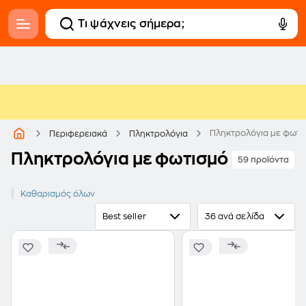
Πληκτρολόγια με φωτι
Περιφερειακά
Πληκτρολόγια
Πληκτρολόγια με φωτισμό
59 προϊόντα
Ναι
Καθαρισμός όλων
Best seller
36 ανά σελίδα