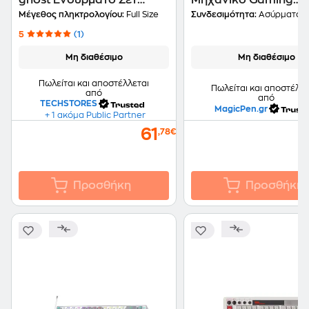
ghost Ενσύρματο Σετ
Μηχανικό Gaming
Πληκτρολόγιο & Ποντίκι
Ασύρματο Πληκτρολ
Μέγεθος πληκτρολογίου:
Full Size
Συνδεσιμότητα:
Ασύρματο
LED Μαυρό
RGB Λευκό/Μπλε (US
5
(1)
Μη διαθέσιμο
Μη διαθέσιμο
Πωλείται και αποστέλλεται
Πωλείται και αποστέλλε
από
από
TECHSTORES
MagicPen.gr
+ 1 ακόμα Public Partner
61
,78€
Προσθήκη
Προσθήκη