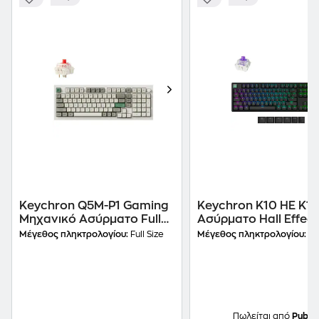
Keychron Q5M-P1 Gaming
Keychron K10 HE K10
Μηχανικό Ασύρματο Full
Ασύρματο Ηall Effect
Size Πληκτρολόγιο με
Gaming Πληκτρολόγι
Μέγεθος πληκτρολογίου:
Full Size
Μέγεθος πληκτρολογίου:
Ful
Gateron Jupiter Red
Magnetic διακόπτες 
διακόπτες και RGB Λευκό
RGB φωτισμό (Αγγλικ
(US)
Πωλείται από
Public