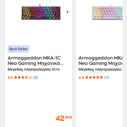
Best Seller
Armaggeddon MKA-1C
Armaggeddon MKA-
Neo Gaming Μηχανικό
Neo Gaming Μηχανι
Πληκτρολόγιο 60% με
Πληκτρολόγιο 60% 
Μέγεθος πληκτρολογίου:
60%
Μέγεθος πληκτρολογίου:
6
Custom Brown διακόπτες
Custom Brown διακό
3.5
(2)
4.9
(7)
και RGB φωτισμό (US)
και RGB φωτισμό (US
Black
White
42
,90€