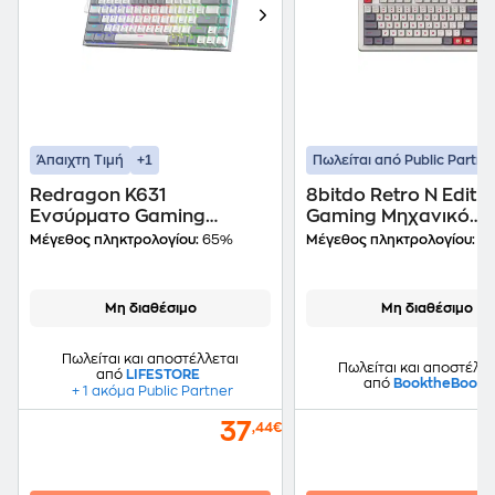
+1
Άπαιχτη Τιμή
Πωλείται από Public Partne
Redragon K631
8bitdo Retro N Editio
Ενσύρματο Gaming
Gaming Μηχανικό
Πληκτρολόγιο με RGB
Ασύρματο Bluetooth
Μέγεθος πληκτρολογίου:
65%
Μέγεθος πληκτρολογίου:
Ke
Φωτισμό Λευκό/Γκρι (US)
Πληκτρολόγιο RGB 
Αγγλικά (US)
Μη διαθέσιμο
Μη διαθέσιμο
Πωλείται και αποστέλλεται
Πωλείται και αποστέλλε
από
LIFESTORE
από
BooktheBook
+ 1 ακόμα Public Partner
37
,44€