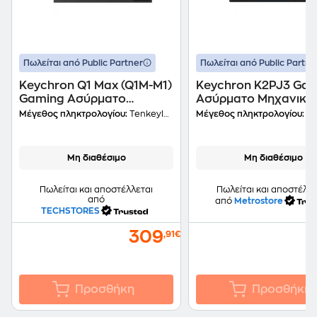
Πωλείται από Public Partner
Πωλείται από Public Partne
Keychron Q1 Max (Q1M-M1)
Keychron K2PJ3 Ga
Gaming Ασύρματο
Ασύρματο Μηχανικό
Μηχανικό Πληκτρολόγιο
Πληκτρολόγιο RGB -
Μέγεθος πληκτρολογίου:
Tenkeyless
Μέγεθος πληκτρολογίου:
7
Μαύρο (US)
Μαύρο (US)
Μη διαθέσιμο
Μη διαθέσιμο
Πωλείται και αποστέλλεται
Πωλείται και αποστέλλε
από
από
Metrostore
TECHSTORES
309
,91€
Προσθήκη
Προσθήκη