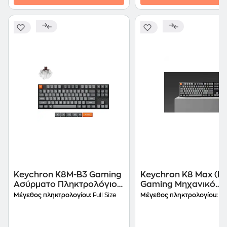
Keychron K8M-B3 Gaming
Keychron K8 Max (k8
Ασύρματο Πληκτρολόγιο
Gaming Μηχανικό
με Brown Switch RGB 80%
Ενσύρματο/Ασύρματ
Μέγεθος πληκτρολογίου:
Full Size
Μέγεθος πληκτρολογίου:
Ten
(US)
Bluetooth Πληκτρολ
με Gateron Red μηχα
διακόπτες και RGB