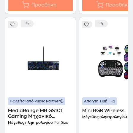
Προσθήκη
Προσθήκη
+1
Πωλείται από Public Partner
Άπαιχτη Τιμή
MediaRange MR GS101
Mini RGB Wireless
Gaming Μηχανικό
Μέγεθος πληκτρολογίου:
Ke
Ενσύρματο Πληκτρολόγιο
Μέγεθος πληκτρολογίου:
Full Size
με Custom διακόπτες και