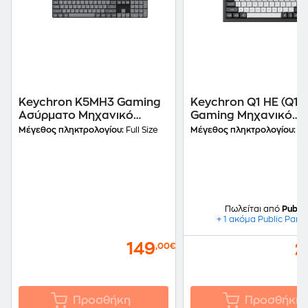
Keychron K5MH3 Gaming
Keychron Q1 HE (Q1H
Ασύρματο Μηχανικό
Gaming Μηχανικό
Πληκτρολόγιο RGB Μαύρο
Ασύρματο Bluetooth
Μέγεθος πληκτρολογίου:
Full Size
Μέγεθος πληκτρολογίου:
7
(US)
Πληκτρολόγιο RGB μ
Magnetic Purple
Διακόπτες Μαύρο (U
Πωλείται από
Public
+ 1 ακόμα Public Part
149
2
,00€
Προσθήκη
Προσθήκη