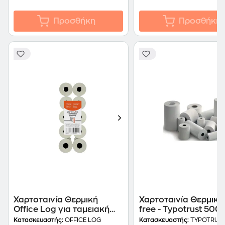
Προσθήκη
Προσθήκη
Χαρτοταινία Θερμική
Χαρτοταινία Θερμική
Office Log για ταμειακή
free - Typotrust 5008
μηχανή 57 x 40 mm 15 m -
57x40mm 14m - 14τ
Κατασκευαστής:
OFFICE LOG
Κατασκευαστής:
TYPOTRUS