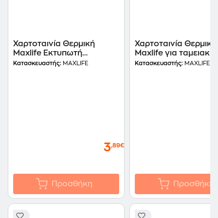
Χαρτοταινία Θερμική
Χαρτοταινία Θερμική
Maxlife Εκτυπωτή
Maxlife για ταμειακή
Ετικετών 3m
μηχανή 3m
Κατασκευαστής:
MAXLIFE
Κατασκευαστής:
MAXLIFE
3
,89€
Προσθήκη
Προσθήκη