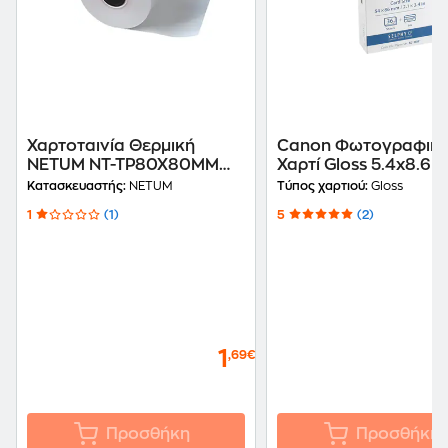
Χαρτοταινία Θερμική
Canon Φωτογραφικ
NETUM NT-TP80X80MM
Χαρτί Gloss 5.4x8.6 1
50m
gr/m² για Thermal
Κατασκευαστής:
NETUM
Τύπος χαρτιού:
Gloss
Εκτυπωτές 36 φύλλα
1
(1)
5
(2)
1
,69€
Προσθήκη
Προσθήκη