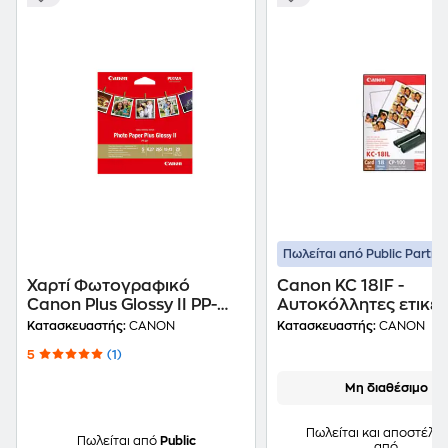
Πωλείται από Public Partne
Χαρτί Φωτογραφικό
Canon KC 18IF -
Canon Plus Glossy II PP-
Αυτοκόλλητες ετικέτ
201 13x13cm (5x5") - 20
18 τεμάχια
Κατασκευαστής:
CANON
Κατασκευαστής:
CANON
φύλλα
5
(1)
Μη διαθέσιμο
Πωλείται και αποστέλλε
Πωλείται από
Public
από