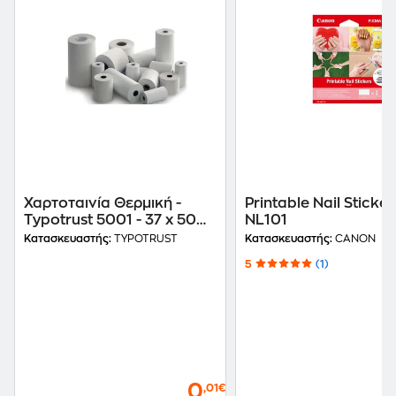
Χαρτοταινία Θερμική -
Printable Nail Sticker
Typotrust 5001 - 37 x 50
NL101
mm
Κατασκευαστής:
TYPOTRUST
Κατασκευαστής:
CANON
5
(1)
0
,01€