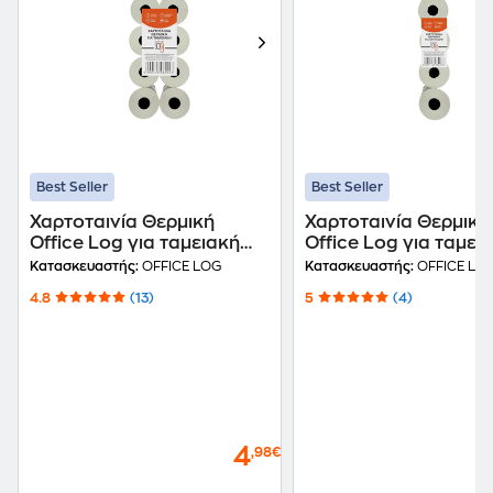
Best Seller
Best Seller
Χαρτοταινία Θερμική
Χαρτοταινία Θερμική
Office Log για ταμειακή
Office Log για ταμει
μηχανή - 57 x 50 mm 25 m
μηχανή 80 x 80 mm 65 m
Κατασκευαστής:
OFFICE LOG
Κατασκευαστής:
OFFICE LO
- 10 τμχ
- 5 τμχ
4.8
(13)
5
(4)
4
,98€