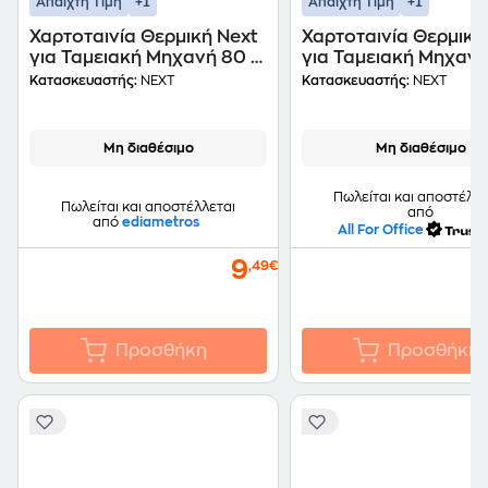
+1
+1
Άπαιχτη Τιμή
Άπαιχτη Τιμή
Χαρτοταινία Θερμική Next
Χαρτοταινία Θερμική
για Ταμειακή Μηχανή 80 x
για Ταμειακή Μηχανή
80mm
50mm
Κατασκευαστής:
NEXT
Κατασκευαστής:
NEXT
Μη διαθέσιμο
Μη διαθέσιμο
Πωλείται και αποστέλλε
Πωλείται και αποστέλλεται
από
από
ediametros
All For Office
9
,49€
Προσθήκη
Προσθήκη