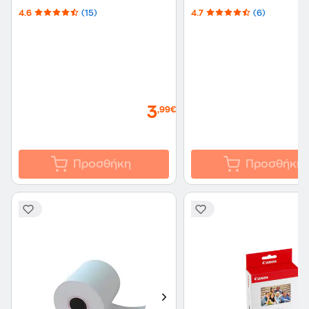
10 τμχ
4.6
(15)
4.7
(6)
3
,99€
Προσθήκη
Προσθήκη