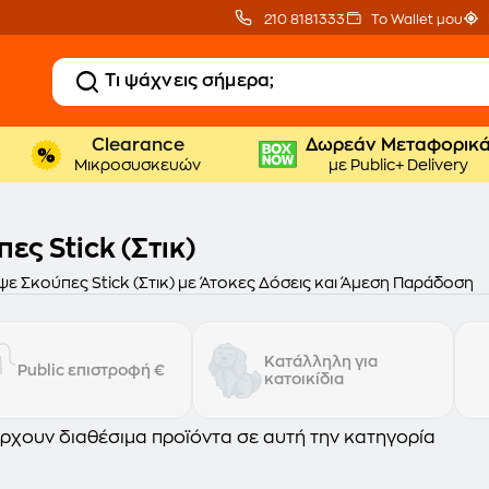
210 8181333
Το Wallet μου
Clearance
Δωρεάν Μεταφορικ
Μικροσυσκευών
με Public+ Delivery
ες Stick (Στικ)
ε Σκούπες Stick (Στικ) με Άτοκες Δόσεις και Άμεση Παράδοση
Κατάλληλη για
Public επιστροφή €
κατοικίδια
ρχουν διαθέσιμα προϊόντα σε αυτή την κατηγορία