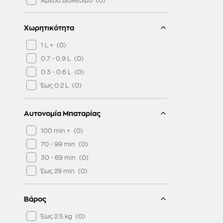
Άμεσα Διαθέσιμο
Χωρητικότητα
1 L +
0.7 - 0.9 L
0.3 - 0.6 L
Έως 0.2 L
Αυτονομία Μπαταρίας
100 min +
70 - 99 min
30 - 69 min
Έως 29 min
Βάρος
Έως 2.5 kg