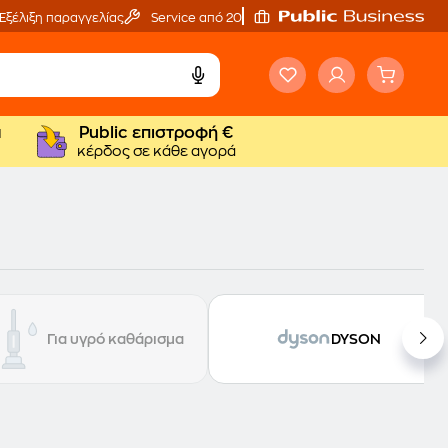
Εξέλιξη παραγγελίας
Service από 20'
ά
Public επιστροφή €
κέρδος σε κάθε αγορά
Για υγρό καθάρισμα
DYSON