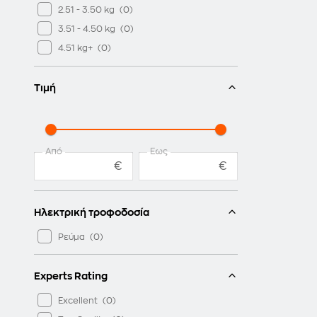
2.51 - 3.50 kg
3.51 - 4.50 kg
4.51 kg+
Τιμή
Από
Έως
€
€
Ηλεκτρική τροφοδοσία
Ρεύμα
Experts Rating
Excellent