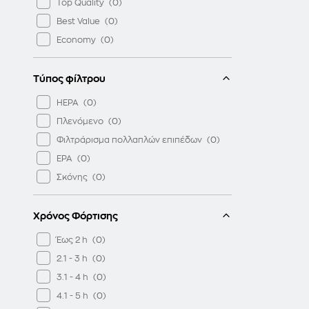
Top Quality
Best Value
Economy
Τύπος φίλτρου
HEPA
Πλενόμενο
Φιλτράρισμα πολλαπλών επιπέδων
EPA
Σκόνης
Χρόνος Φόρτισης
Έως 2 h
2.1 - 3 h
3.1 - 4 h
4.1 - 5 h