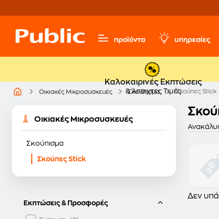
προϊόντα
υπηρεσίες
Καλοκαιρινές Εκπτώσεις
& Άπαιχτες Τιμές
Σκούπες Stick
Οικιακές Μικροσυσκευές
Σκούπισμα
Σκούπ
Οικιακές Μικροσυσκευές
Ανακάλυψ
Σκούπισμα
Σκούπες Stick
Δεν υπά
Εκπτώσεις & Προσφορές