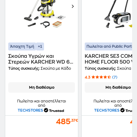
+1
Άπαιχτη Τιμή
Πωλείται από Public Partne
Σκούπα Υγρών και
KARCHER SE3 COMP
Στερεών KARCHER WD 6
HOME FLOOR 500 W
PS V-30/6/22/T 1300 W με
Κάδο Σκούπα Υγρών 
Τύπος συσκευής:
Σκούπα με Κάδο
Τύπος συσκευής:
Σκούπα Υγρών και
Κάδο 30 lt Κίτρινο
Στερεών
4.3
(7)
Μη διαθέσιμο
Μη διαθέσιμο
Πωλείται και αποστέλλεται
Πωλείται και αποστέλλε
από
από
TECHSTORES
TECHSTORES
485
4
,37€