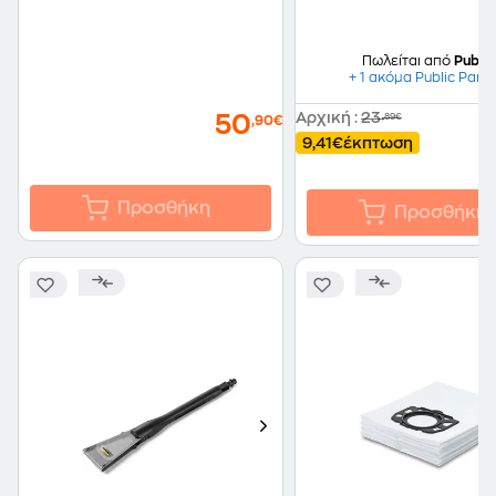
Πωλείται από
Public
+ 1 ακόμα Public Part
Αρχική
:
23
50
,89€
,90€
9,41€
έκπτωση
Προσθήκη
Προσθήκη