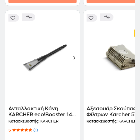
Ανταλλακτική Κάνη
Αξεσουάρ Σκούπας -
KARCHER eco!Booster 145
Φίλτρων Karcher 5Τ
Μαύρο
Κατασκευαστής:
KARCHER
Κατασκευαστής:
KARCHER
5
(1)