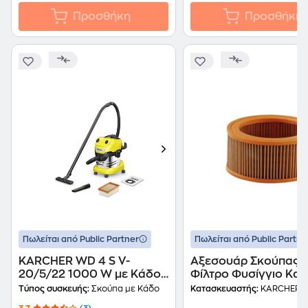
Προσθήκη
Προσθήκη
Πωλείται από Public Partner
Πωλείται από Public Partne
KARCHER WD 4 S V-
Αξεσουάρ Σκούπας -
20/5/22 1000 W με Κάδο
Φίλτρο Φυσίγγιο Kar
20 L Κίτρινο Ηλεκτρική
με Επένδυση Nάνο
Τύπος συσκευής:
Σκούπα με Κάδο
Κατασκευαστής:
KARCHER
Σκούπα