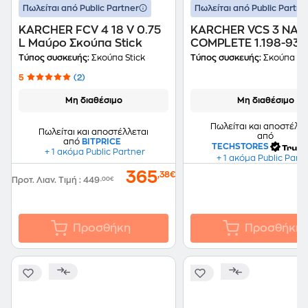
Πωλείται από Public Partner
Πωλείται από Public Partne
KARCHER FCV 4 18 V 0.75
KARCHER VCS 3 NA
L Μαύρο Σκούπα Stick
COMPLETE 1.198-930
L Μαύρο Σκούπα Stic
Τύπος συσκευής:
Σκούπα Stick
Τύπος συσκευής:
Σκούπα Sti
5
(2)
Μη διαθέσιμο
Μη διαθέσιμο
Πωλείται και αποστέλλε
Πωλείται και αποστέλλεται
από
από
BITPRICE
TECHSTORES
+ 1 ακόμα Public Partner
+ 1 ακόμα Public Part
365
,38€
Προτ. Λιαν. Τιμή
:
449
,00€
Προσθήκη
Προσθήκη