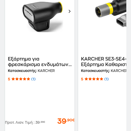
Εξάρτημα για
KARCHER SE3-SE4-5
φρεσκάρισμα ενδυμάτων
Εξάρτημα Καθαριστι
KARCHER Garment
Υποδημάτων
Κατασκευαστής:
KARCHER
Κατασκευαστής:
KARCHER
Stream Μαύρο
5
(1)
5
(1)
39
,90€
Προτ. Λιαν. Τιμή
:
39
,99€