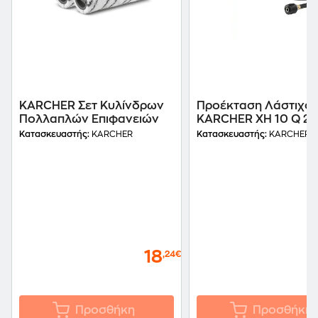
KARCHER Σετ Κυλίνδρων
Προέκταση Λάστιχο
Πολλαπλών Επιφανειών
KARCHER XH 10 Q 2.
710.0 Μαύρο
Κατασκευαστής:
KARCHER
Κατασκευαστής:
KARCHER
18
,24€
Προσθήκη
Προσθήκη