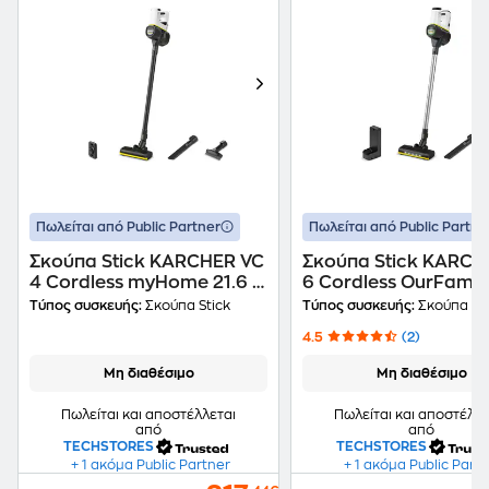
Πωλείται από Public Partner
Πωλείται από Public Partne
Σκούπα Stick KARCHER VC
Σκούπα Stick KARCH
4 Cordless myHome 21.6 V
6 Cordless OurFamily
0.65 L Λευκό
V 0.8 L Λευκό
Τύπος συσκευής:
Σκούπα Stick
Τύπος συσκευής:
Σκούπα Sti
4.5
(2)
Μη διαθέσιμο
Μη διαθέσιμο
Πωλείται και αποστέλλεται
Πωλείται και αποστέλλε
από
από
TECHSTORES
TECHSTORES
+ 1 ακόμα Public Partner
+ 1 ακόμα Public Part