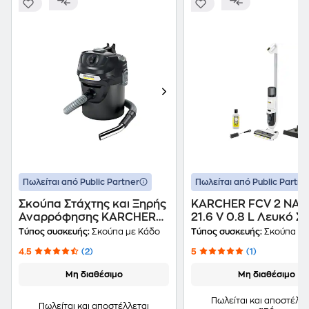
Πωλείται από Public Partner
Πωλείται από Public Partne
Σκούπα Στάχτης και Ξηρής
KARCHER FCV 2 NAT
Αναρρόφησης KARCHER
21.6 V 0.8 L Λευκό 
AD2 600 W 14 lt Μαύρο
Stick
Τύπος συσκευής:
Σκούπα με Κάδο
Τύπος συσκευής:
Σκούπα Sti
4.5
(2)
5
(1)
Μη διαθέσιμο
Μη διαθέσιμο
Πωλείται και αποστέλλε
Πωλείται και αποστέλλεται