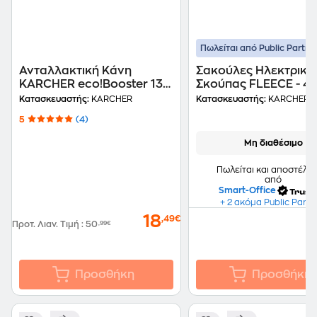
Πωλείται από Public Partne
Ανταλλακτική Κάνη
Σακούλες Ηλεκτρική
KARCHER eco!Booster 130
Σκούπας FLEECE - 4
Μαύρο
Τεμάχια
Κατασκευαστής:
KARCHER
Κατασκευαστής:
KARCHER
5
(4)
Μη διαθέσιμο
Πωλείται και αποστέλλε
από
Smart-Office
+ 2 ακόμα Public Partn
18
,49€
Προτ. Λιαν. Τιμή
:
50
,99€
Προσθήκη
Προσθήκη