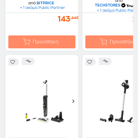
από
από
BITPRICE
TECHSTORES
+ 1 ακόμα Public Partner
+ 1 ακόμα Public Part
143
2
,44€
Προσθήκη
Προσθήκη