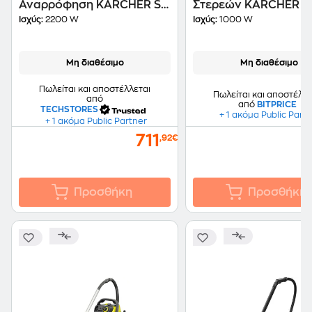
Αναρρόφηση KARCHER SV
Στερεών KARCHER W
7 2200 W 0.45 L Λευκό
V-20/5/22 1000 W μ
Ισχύς:
2200 W
Ισχύς:
1000 W
Κάδο 20 L Κίτρινο
Μη διαθέσιμο
Μη διαθέσιμο
Πωλείται και αποστέλλεται
Πωλείται και αποστέλλε
από
από
BITPRICE
TECHSTORES
+ 1 ακόμα Public Part
+ 1 ακόμα Public Partner
711
,92€
Προσθήκη
Προσθήκη