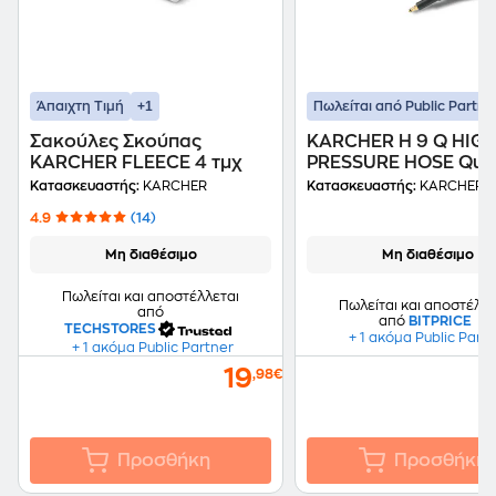
+1
Άπαιχτη Τιμή
Πωλείται από Public Partne
Σακούλες Σκούπας
KARCHER H 9 Q HIGH
KARCHER FLEECE 4 τμχ
PRESSURE HOSE Qui
Connect 2.641-721.0
Κατασκευαστής:
KARCHER
Κατασκευαστής:
KARCHER
Λάστιχο Πλυστικού
4.9
(14)
Μη διαθέσιμο
Μη διαθέσιμο
Πωλείται και αποστέλλεται
Πωλείται και αποστέλλε
από
από
BITPRICE
TECHSTORES
+ 1 ακόμα Public Part
+ 1 ακόμα Public Partner
19
,98€
Προσθήκη
Προσθήκη