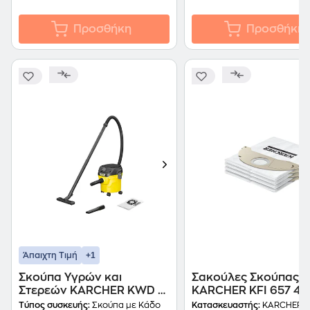
Προσθήκη
Προσθήκη
+1
Άπαιχτη Τιμή
Σκούπα Υγρών και
Σακούλες Σκούπας
Στερεών KARCHER KWD 1
KARCHER KFI 657 4τ
W V-12/2/18 1000 W με
Τύπος συσκευής:
Σκούπα με Κάδο
Κατασκευαστής:
KARCHER