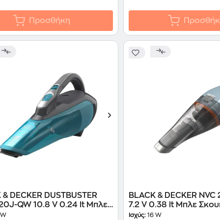
Προσθήκη
Προσθήκ
 & DECKER DUSTBUSTER
BLACK & DECKER NVC
0J-QW 10.8 V 0.24 lt Μπλε
7.2 V 0.38 lt Μπλε Σκο
άκι Χειρός
 W
Ισχύς:
16 W