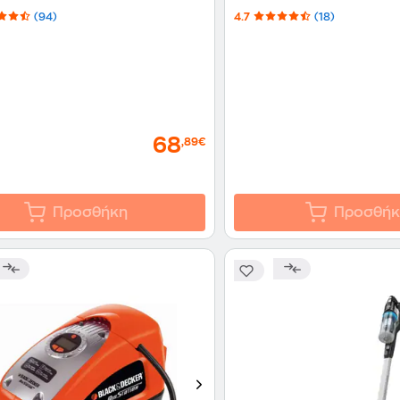
(94)
4.7
(18)
68
,89€
Προσθήκη
Προσθήκ