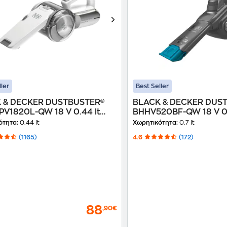
ller
Best Seller
 & DECKER DUSTBUSTER®
BLACK & DECKER DUS
PV1820L-QW 18 V 0.44 lt
BHHV520BF-QW 18 V 0.7
Σκουπάκι Χειρός
Σκουπάκι Χειρός
ότητα:
0.44 lt
Χωρητικότητα:
0.7 lt
(1165)
4.6
(172)
88
,90€