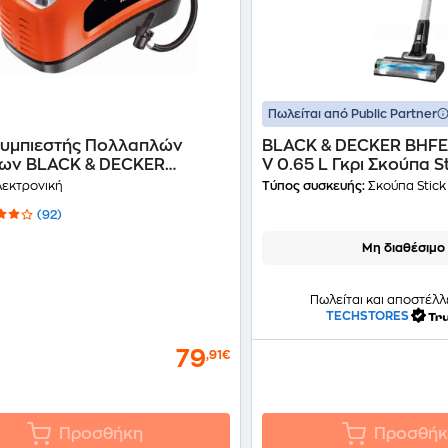
Πωλείται από Public Partner
υμπιεστής Πολλαπλών
BLACK & DECKER BHFE
ων BLACK & DECKER
V 0.65 L Γκρι Σκούπα S
0-QS 160psi - Πορτοκαλί
εκτρονική
Τύπος συσκευής:
Σκούπα Stick
(92)
Μη διαθέσιμο
Πωλείται και αποστέλλ
TECHSTORES
79
,91€
Προσθήκη
Προσθήκ