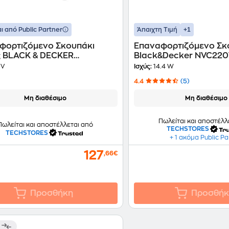
+1
ι από Public Partner
Άπαιχτη Τιμή
φορτιζόμενο Σκουπάκι
Επαναφορτιζόμενο Σκ
ς BLACK & DECKER
Black&Decker NVC22
USTER® FLEXI PD1820LF-
 V
Ισχύς:
14.4 W
 Εξάρτημα Δαπέδου 18V
4.4
(5)
Μη διαθέσιμο
Μη διαθέσιμο
Πωλείται και αποστέλλ
Πωλείται και αποστέλλεται από
TECHSTORES
TECHSTORES
+ 1 ακόμα Public Pa
127
,66€
Προσθήκη
Προσθήκ