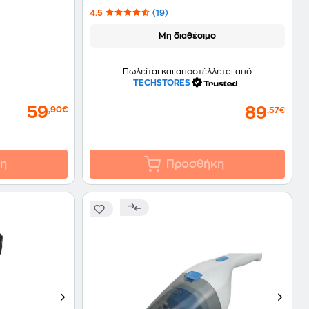
4.5
(19)
Μη διαθέσιμο
Πωλείται και αποστέλλεται από
TECHSTORES
59
89
,90€
,57€
η
Προσθήκη