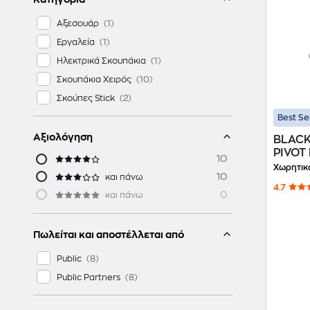
Αξεσουάρ
Εργαλεία
Ηλεκτρικά Σκουπάκια
Σκουπάκια Χειρός
Σκούπες Stick
Best Se
Αξιολόγηση
BLACK
PIVOT 
10
Ασημί 
Χωρητικ
10
και πάνω
4.7
0
και πάνω
Πωλείται και αποστέλλεται από
Public
Public Partners