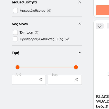
Διαθεσιμότητα
Άμεσα Διαθέσιμο
Δες Μόνο
Έκπτωση
Προσφορές & Άπαιχτες Τιμές
Τιμή
Από
Έως
€
€
BLACK
WDA32
Σκουπ
Ισχύς:
21