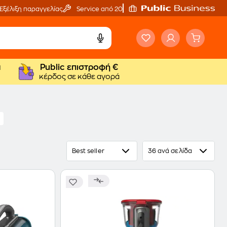
Εξέλιξη παραγγελίας
Service από 20'
ά
Public επιστροφή €
κέρδος σε κάθε αγορά
Best seller
36 ανά σελίδα