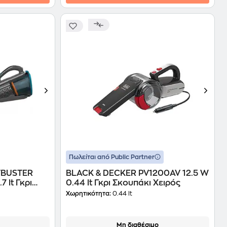
Πωλείται από Public Partner
TBUSTER
BLACK & DECKER PV1200AV 12.5 W
 lt Γκρι
0.44 lt Γκρι Σκουπάκι Χειρός
Χωρητικότητα:
0.44 lt
Μη διαθέσιμο