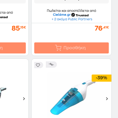
Πωλείται και αποστέλλεται από
εται από
Ciel4me.gr
+ 2 ακόμα Public Partners
85
76
,15€
,41€
η
Προσθήκη
-39%