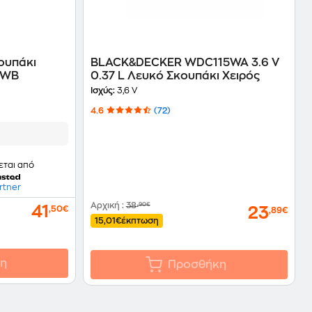
ουπάκι
BLACK&DECKER WDC115WA 3.6 V
0WB
0.37 L Λευκό Σκουπάκι Χειρός
Ισχύς:
3,6 V
4.6
(72)
εται από
rtner
Αρχική
:
38
,90€
41
23
,50€
,89€
15,01€
έκπτωση
η
Προσθήκη