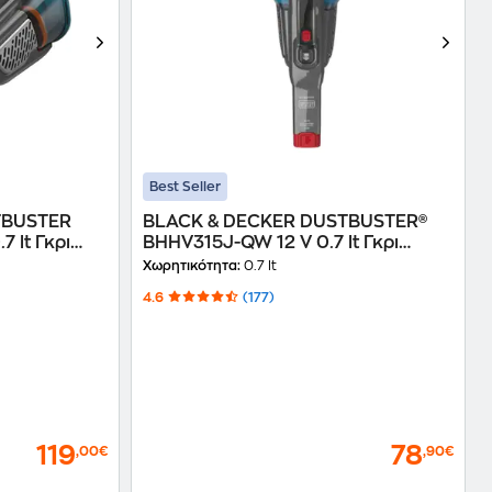
Best Seller
TBUSTER
BLACK & DECKER DUSTBUSTER®
 lt Γκρι
BHHV315J-QW 12 V 0.7 lt Γκρι
Σκουπάκι Χειρός
Χωρητικότητα:
0.7 lt
4.6
(177)
119
78
,00€
,90€