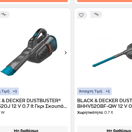
+1
+1
 Τιμή
Άπαιχτη Τιμή
 & DECKER DUSTBUSTER®
BLACK & DECKER DUS
0J 12 V 0.7 lt Γκρι Σκουπάκι
BHHV520BF-QW 12 V 0.7
ς
Σκουπάκι Χειρός
 W
Χωρητικότητα:
0.7 lt
Μη διαθέσιμο
Μη διαθέσιμο