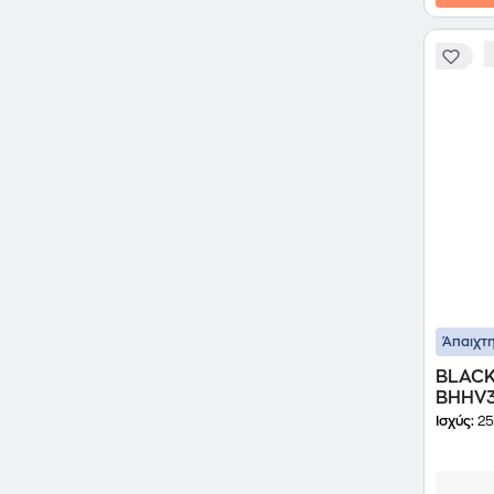
Άπαιχτη
BLACK
BHHV32
Χειρό
Ισχύς:
25