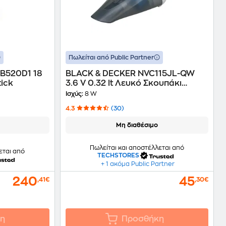
Πωλείται από Public Partner
B520D1 18
BLACK & DECKER NVC115JL-QW
tick
3.6 V 0.32 lt Λευκό Σκουπάκι
Χειρός
Ισχύς:
8 W
4.3
(30)
Μη διαθέσιμο
Πωλείται και αποστέλλεται από
εται από
TECHSTORES
+ 1 ακόμα Public Partner
240
45
,41€
,30€
η
Προσθήκη