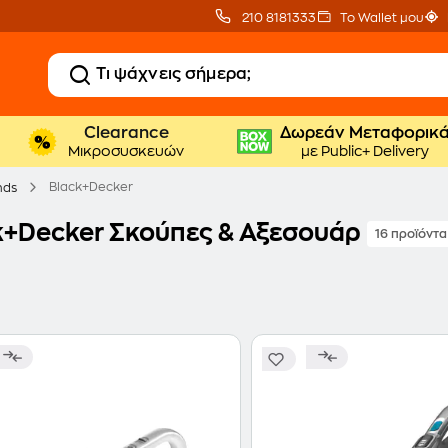
210 8181333
Το Wallet μου
Clearance
Δωρεάν Μεταφορικ
Μικροσυσκευών
με Public+ Delivery
Black+Decker
nds
k+Decker Σκούπες & Αξεσουάρ
16 προϊόντα