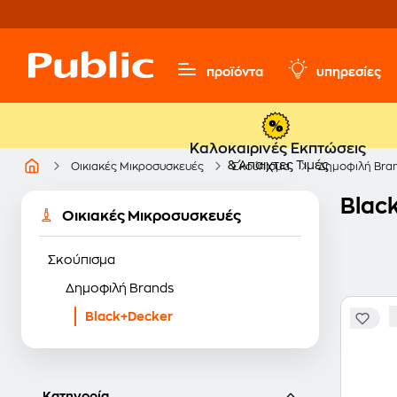
προϊόντα
υπηρεσίες
Καλοκαιρινές Εκπτώσεις
& Άπαιχτες Τιμές
Οικιακές Μικροσυσκευές
Σκούπισμα
Δημοφιλή Bra
Blac
Οικιακές Μικροσυσκευές
Σκούπισμα
Δημοφιλή Brands
Black+Decker
Κατηγορία