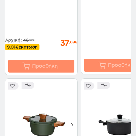
Αρχική
:
46
,90€
37
,89€
9,01€
έκπτωση
Προσθήκη
Προσθήκη