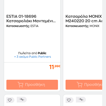
ESTIA 01-18696
Κατσαρόλα MONIX
Κατσαρολάκι Μαντεμένιο
M240220 20 cm Αση
με Βάση 10 cm Μαύρο
Κατασκευαστής:
ESTIA
Κατασκευαστής:
MONIX
Πωλείται από
Public
+ 3 ακόμα Public Partners
11
,99€
Προσθήκη
Προσθήκη