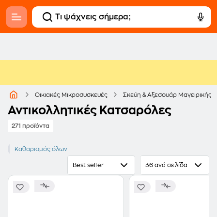
Οικιακές Μικροσυσκευές
Σκεύη & Αξεσουάρ Μαγειρικής
Αντικολλητικές Κατσαρόλες
271 προϊόντα
Αντικολλητική
Καθαρισμός όλων
Best seller
36 ανά σελίδα