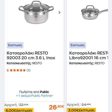
Έκπτωση
Έκπτωση
Κατσαρολάκι RESTO
Κατσαρολάκι RESTO
92003 20 cm 3.6 L Inox
Libra92001 16 cm 1.4
Inox
Κατασκευαστής:
RESTO
Κατασκευαστής:
RESTO
5
(1)
Πωλείται από
Public
+ 1 ακόμα Public Partner
Αρχική
:
24
Αρχική
:
32
,90€
,90€
26
,90€
3,00€
έκπτωση
6,00€
έκπτωση