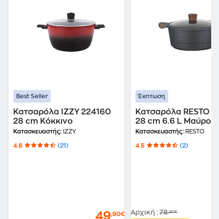
Best Seller
Έκπτωση
Κατσαρόλα IZZY 224160
Κατσαρόλα RESTO 9
28 cm Κόκκινο
28 cm 6.6 L Μαύρο
Κατασκευαστής:
IZZY
Κατασκευαστής:
RESTO
4.6
(21)
4.5
(2)
Αρχική
:
78
,90€
49
,90€