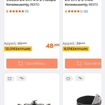
Κατασκευαστής:
RESTO
Κατασκευαστής:
RESTO
5
(1)
4
(5)
Αρχική
:
60
Αρχική
:
39
,90€
,90€
48
,89€
12,01€
έκπτωση
8,01€
έκπτωση
Προσθήκη
Προσθήκη