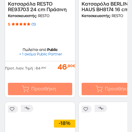
Κατσαρόλα RESTO
Κατσαρόλα BERLING
RE93703 24 cm Πράσινη
HAUS BH8174 16 cm
Μαύρο
Κατασκευαστής:
RESTO
Κατασκευαστής:
RESTO
5
(1)
Πωλείται από
Public
+ 1 ακόμα Public Partner
46
,90€
Προτ. Λιαν. Τιμή
:
64
,90€
Προσθήκη
Προσθήκη
-18%