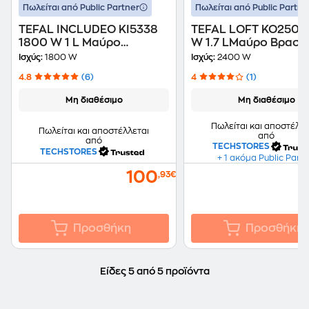
Πωλείται από Public Partner
Πωλείται από Public Partne
TEFAL INCLUDEO KI5338
TEFAL LOFT KO2508
1800 W 1 L Μαύρο
W 1.7 LΜαύρο Βραστ
Βραστήρας
Ισχύς:
1800 W
Ισχύς:
2400 W
4.8
(6)
4
(1)
Μη διαθέσιμο
Μη διαθέσιμο
Πωλείται και αποστέλλε
Πωλείται και αποστέλλεται
από
από
TECHSTORES
TECHSTORES
+ 1 ακόμα Public Part
100
,93€
Προσθήκη
Προσθήκη
Είδες 5 από 5 προϊόντα