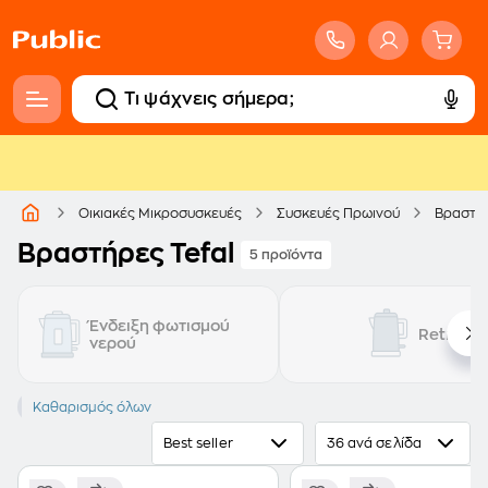
Οικιακές Μικροσυσκευές
Συσκευές Πρωινού
Βραστή
Bραστήρες Tefal
5 προϊόντα
Ένδειξη φωτισμού
Retro
νερού
TEFAL
Καθαρισμός όλων
Best seller
36 ανά σελίδα