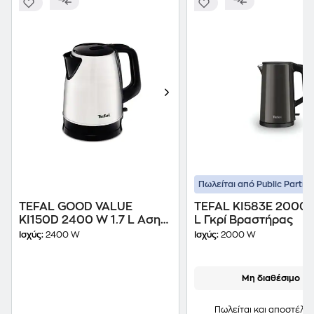
Πωλείται από Public Partne
TEFAL GOOD VALUE
TEFAL KI583E 2000 
KI150D 2400 W 1.7 L Ασημί
L Γκρί Βραστήρας
Βραστήρας
Ισχύς:
2400 W
Ισχύς:
2000 W
Μη διαθέσιμο
Πωλείται και αποστέλλε