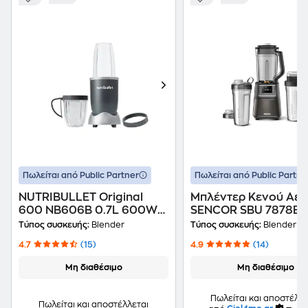
Πωλείται από Public Partner
Πωλείται από Public Partne
NUTRIBULLET Original
Μπλέντερ Κενού Αέρ
600 NB606B 0.7L 600W
SENCOR SBU 7878BK 
Μπλέντερ με 3 εξαρτήματα
1500 W με 2 Φιάλες
Τύπος συσκευής:
Blender
Τύπος συσκευής:
Blender
Μαύρο
4.7
(15)
4.9
(14)
Μη διαθέσιμο
Μη διαθέσιμο
Πωλείται και αποστέλλε
Πωλείται και αποστέλλεται