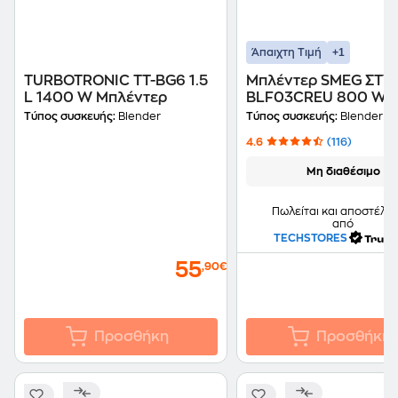
+1
Άπαιχτη Τιμή
TURBOTRONIC TT-BG6 1.5
Μπλέντερ SMEG ΣΤΥΛ
L 1400 W Μπλέντερ
BLF03CREU 800 W 
Τύπος συσκευής:
Blender
Τύπος συσκευής:
Blender
4.6
(116)
Μη διαθέσιμο
Πωλείται και αποστέλλε
από
TECHSTORES
55
2
,90€
Προσθήκη
Προσθήκη