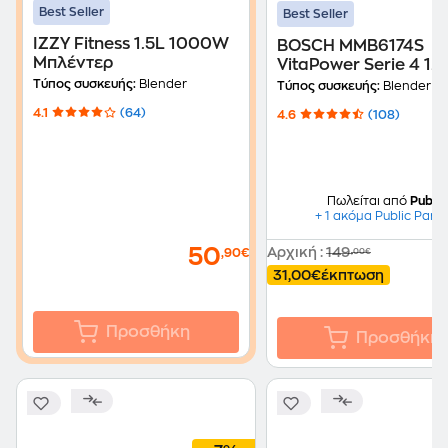
Best Seller
Best Seller
ΙΖΖY Fitness 1.5L 1000W
BOSCH MMB6174S
Μπλέντερ
VitaPower Serie 4 1.5
1200 W Μπλέντερ
Τύπος συσκευής:
Blender
Τύπος συσκευής:
Blender
4.1
(64)
4.6
(108)
Πωλείται από
Public
+ 1 ακόμα Public Part
50
Αρχική
:
149
,90€
,00€
31,00€
έκπτωση
Προσθήκη
Προσθήκη