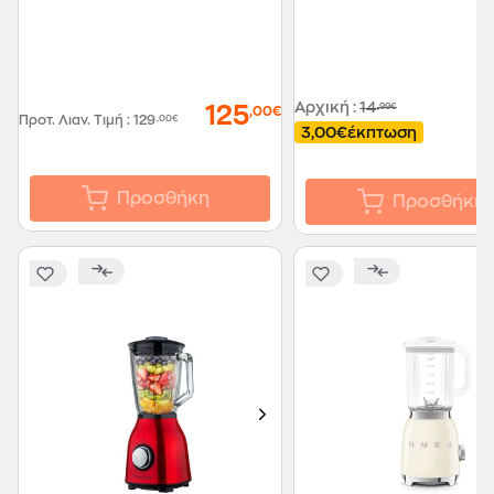
Αρχική
:
14
,99€
125
,00€
Προτ. Λιαν. Τιμή
:
129
,00€
3,00€
έκπτωση
Προσθήκη
Προσθήκη