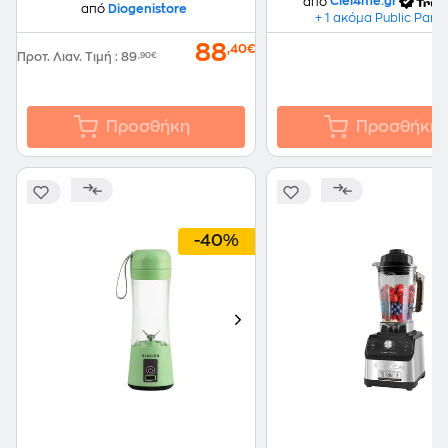
από
Ciel4me.gr
από
Diogenistore
+ 1 ακόμα Public Part
88
,40€
Προτ. Λιαν. Τιμή
:
89
,90€
Προσθήκη
Προσθήκη
-40%