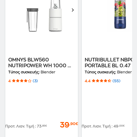
OMNYS BLW560
NUTRIBULLET NBP0
NUTRIPOWER WH 1000 W
PORTABLE BL 0.47 L
Λευκό Μπλέντερ
Μπλέντερ
Τύπος συσκευής:
Blender
Τύπος συσκευής:
Blender
4
(3)
4.4
(55)
39
,90€
Προτ. Λιαν. Τιμή
:
73
,85€
Προτ. Λιαν. Τιμή
:
49
,00€