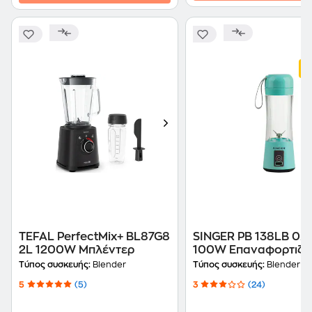
TEFAL PerfectMix+ BL87G8
SINGER PB 138LB 0.3
2L 1200W Μπλέντερ
100W Επαναφορτιζό
Φορητό Μπλέντερ
Τύπος συσκευής:
Blender
Τύπος συσκευής:
Blender
5
(5)
3
(24)