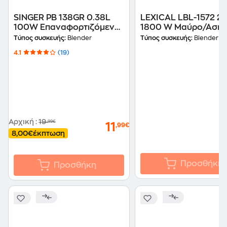
SINGER PB 138GR 0.38L
LEXICAL LBL-1572 2.
100W Επαναφορτιζόμενο
1800 W Μαύρο/Ασημ
Φορητό Μπλέντερ
Μπλέντερ
Τύπος συσκευής:
Blender
Τύπος συσκευής:
Blender
4.1
(19)
Αρχική
:
19
,99€
11
,99€
8,00€
έκπτωση
Προσθήκη
Προσθήκη