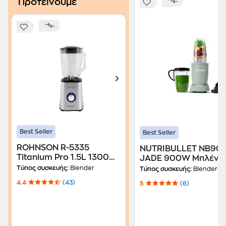
Προτείνουμε
Best Seller
Best Seller
ROHNSON R-5335
NUTRIBULLET NB90
Titanium Pro 1.5L 1300W
JADE 900W Μπλέντ
Μπλέντερ
Τύπος συσκευής:
Blender
Τύπος συσκευής:
Blender
4.4
(43)
5
(6)