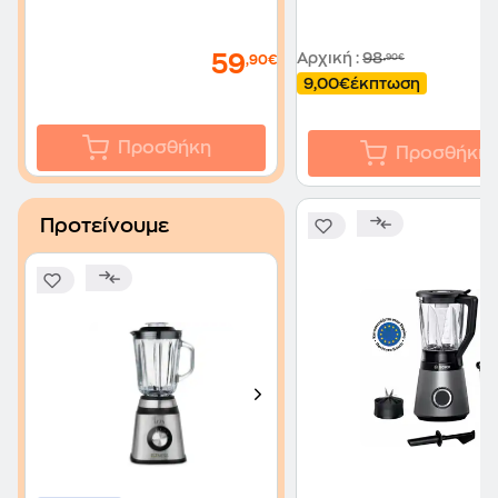
Αρχική
:
98
59
,90€
,90€
9,00€
έκπτωση
Προσθήκη
Προσθήκη
Προτείνουμε