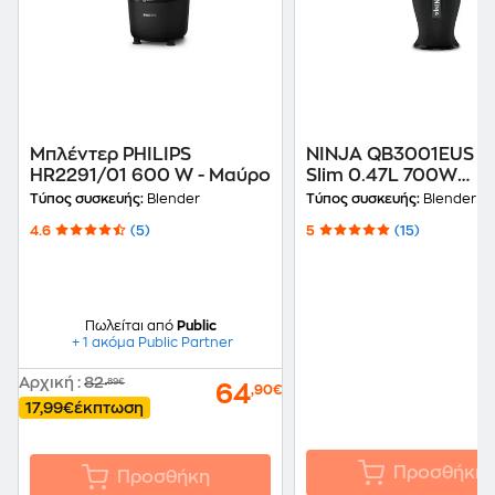
Μπλέντερ PHILIPS
NINJA QB3001EUS Nu
HR2291/01 600 W - Μαύρο
Slim 0.47L 700W
Μπλέντερ για Smoot
Τύπος συσκευής:
Blender
Τύπος συσκευής:
Blender
με 2 Μπουκάλια
4.6
(5)
5
(15)
Πωλείται από
Public
+ 1 ακόμα Public Partner
Αρχική
:
82
,89€
64
,90€
17,99€
έκπτωση
Προσθήκη
Προσθήκη