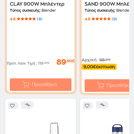
CLAY 900W Μπλέντερ
SAND 900W Μπλέν
Τύπος συσκευής:
Blender
Τύπος συσκευής:
Blender
4.8
(9)
4.9
(9)
Αρχική
:
98
,90€
89
,90€
Προτ. Λιαν. Τιμή
:
119
,00€
9,00€
έκπτωση
Προσθήκη
Προσθήκη