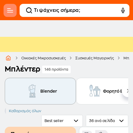
Οικιακές Μικροσυσκευές
Συσκευές Μαγειρικής
Μπλέ
Μπλέντερ
146 προϊόντα
Blender
Φορητό Blend
Blender
Καθαρισμός όλων
Best seller
36 ανά σελίδα