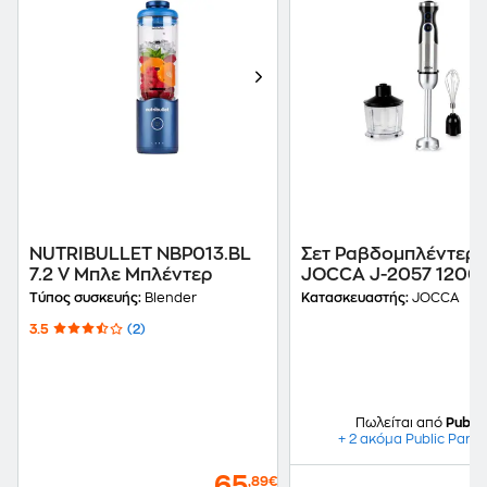
NUTRIBULLET NBP013.BL
Σετ Ραβδομπλέντερ
7.2 V Μπλε Μπλέντερ
JOCCA J-2057 1200
Ασημί
Τύπος συσκευής:
Blender
Κατασκευαστής:
JOCCA
3.5
(2)
Πωλείται από
Public
+ 2 ακόμα Public Partn
65
,89€