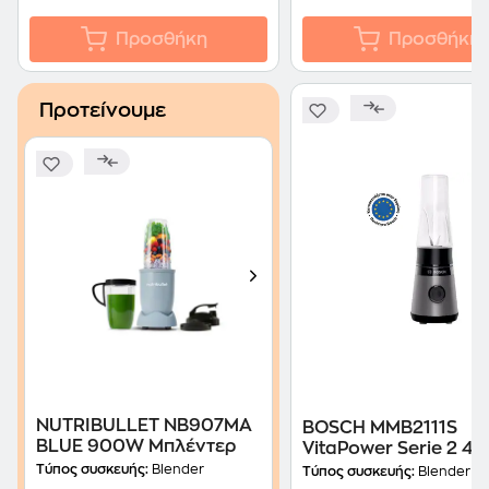
Προσθήκη
Προσθήκη
Προτείνουμε
NUTRIBULLET NB907MA
BOSCH MMB2111S
BLUE 900W Μπλέντερ
VitaPower Serie 2 4
0.6L Μπλέντερ
Τύπος συσκευής:
Blender
Τύπος συσκευής:
Blender