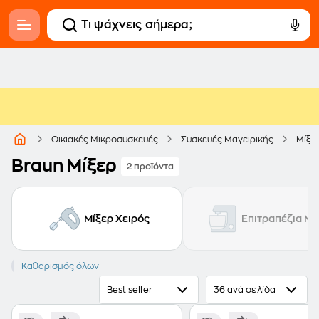
Οικιακές Μικροσυσκευές
Συσκευές Μαγειρικής
Μίξε
Braun Μίξερ
2 προϊόντα
Μίξερ Χειρός
Επιτραπέζια Μί
BRAUN
Καθαρισμός όλων
Best seller
36 ανά σελίδα