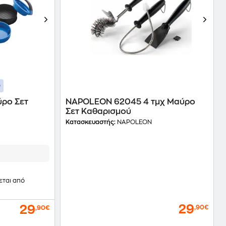
ρο Σετ
NAPOLEON 62045 4 τμχ Μαύρο
Σετ Καθαρισμού
Κατασκευαστής:
NAPOLEON
εται από
29
29
,90€
,90€