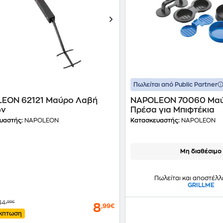
Πωλείται από Public Partner
EON 62121 Μαύρο Λαβή
NAPOLEON 70060 Μαύ
ών
Πρέσα για Μπιφτέκια
υαστής:
NAPOLEON
Κατασκευαστής:
NAPOLEON
Μη διαθέσιμο
Πωλείται και αποστέλλ
GRILLME
14
,99€
8
,99€
κπτωση