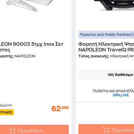
Πωλείται από Public Partner
EON 90003 3τμχ Inox Σετ
Φορητή Ηλεκτρική Ψησ
ατος
NAPOLEON TravelQ P
PRO285E-BK-GR 2.20
υαστής:
NAPOLEON
Τύπος συσκευής:
Ηλεκτρική Ψ
Μη διαθέσιμο
Πωλείται και αποστέλλ
GRILLME
104
,00€
62
,89€
κπτωση
Προσθήκ
Προσθήκη