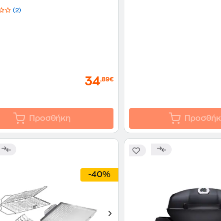
(2)
34
,89€
Προσθήκη
Προσθήκ
-40%