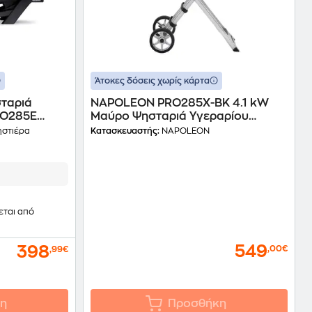
Άτοκες δόσεις χωρίς κάρτα
ταριά
NAPOLEON PRO285X-BK 4.1 kW
RO285E
Μαύρο Ψησταριά Υγεραρίου
0 W Μαύρο
Φορητή
ηστιέρα
Κατασκευαστής:
NAPOLEON
εται από
549
398
,00€
,99€
η
Προσθήκη