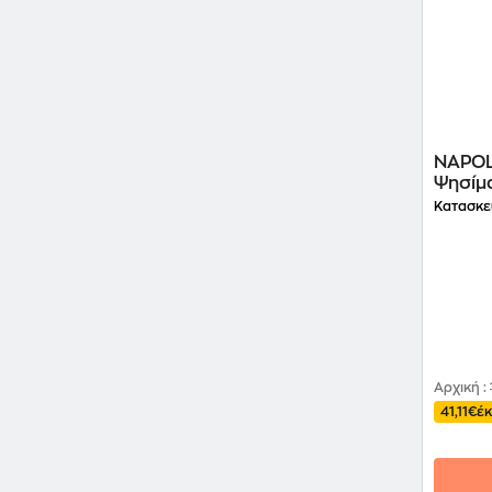
NAPOL
Ψησίμ
Κατασκε
Αρχική
:
41,11€
έ