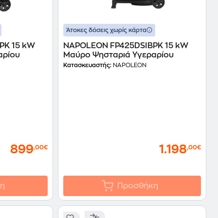
Άτοκες δόσεις χωρίς κάρτα
PK 15 kW
NAPOLEON FP425DSIBPK 15 kW
αρίου
Μαύρο Ψησταριά Υγεραρίου
Κατασκευαστής:
NAPOLEON
899
1.198
,00€
,00€
η
Προσθήκη