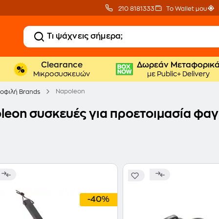
210 8181333
Το Wallet μου
Clearance
Δωρεάν Μεταφορικ
Μικροσυσκευών
με Public+ Delivery
Napoleon
οφιλή Brands
leon συσκευές για προετοιμασία φα
-40%