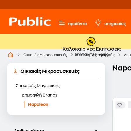
προϊόντα
υπηρεσίες
Καλοκαιρινές Εκπτώσεις
& Άπαιχτες Τιμές
Οικιακές Μικροσυσκευές
Συσκευές Μαγειρικής
Δημ
Napo
Οικιακές Μικροσυσκευές
Συσκευές Μαγειρικής
Δημοφιλή Brands
Napoleon
Διαθεσιμότητα