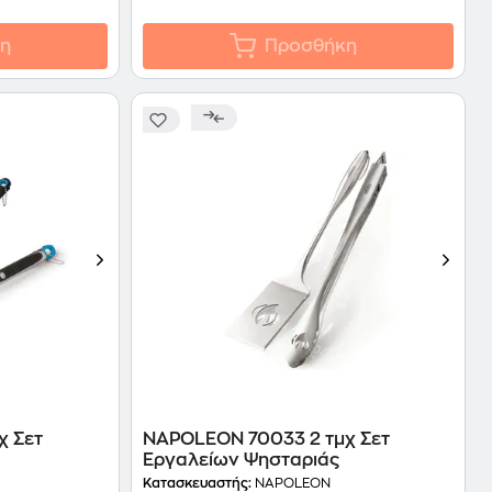
η
Προσθήκη
χ Σετ
NAPOLEON 70033 2 τμχ Σετ
Εργαλείων Ψησταριάς
Κατασκευαστής:
NAPOLEON