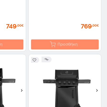
749
769
,00€
,00€
η
Προσθήκη