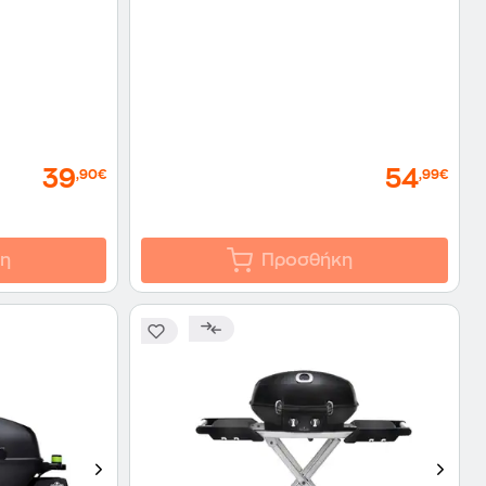
39
54
,90€
,99€
η
Προσθήκη