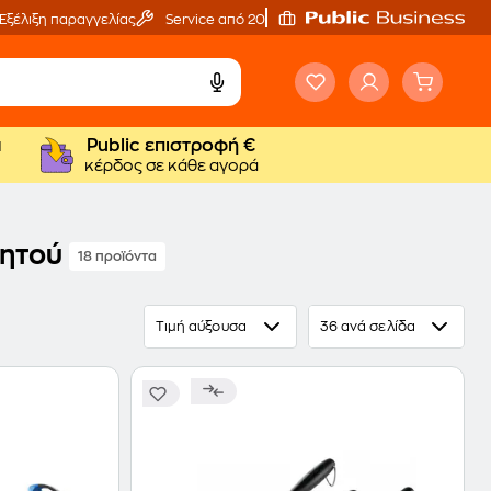
Εξέλιξη παραγγελίας
Service από 20'
ά
Public επιστροφή €
κέρδος σε κάθε αγορά
γητού
18 προϊόντα
Τιμή αύξουσα
36 ανά σελίδα