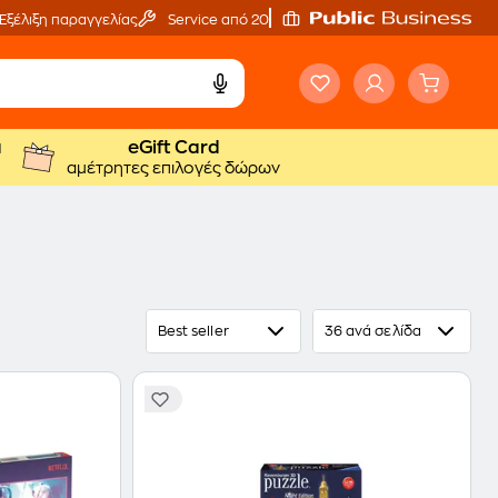
Εξέλιξη παραγγελίας
Service από 20'
ά
eGift Card
αμέτρητες επιλογές δώρων
Best seller
36 ανά σελίδα