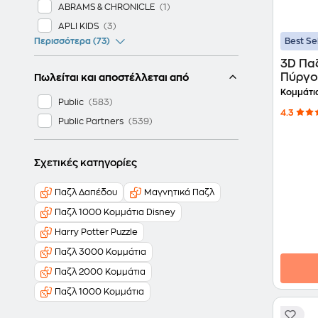
ABRAMS & CHRONICLE
APLI KIDS
Best Se
Περισσότερα (73)
3D Πα
Πύργος
Πωλείται και αποστέλλεται από
Κομμάτια
Public
4.3
Public Partners
Σχετικές κατηγορίες
Παζλ Δαπέδου
Μαγνητικά Παζλ
Παζλ 1000 Κομμάτια Disney
Harry Potter Puzzle
Παζλ 3000 Κομμάτια
Παζλ 2000 Κομμάτια
Παζλ 1000 Κομμάτια