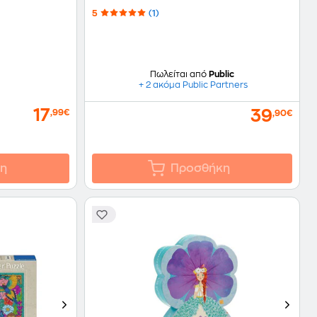
5
(1)
Πωλείται από
Public
+ 2 ακόμα Public Partners
17
39
,99€
,90€
η
Προσθήκη