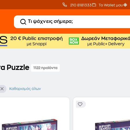
210 8181333
Το Wallet μου
20 € Public επιστροφή
Δωρεάν Μεταφορικ
με Snappi
με Public+ Delivery
α Puzzle
1122 προϊόντα
Καθαρισμός όλων