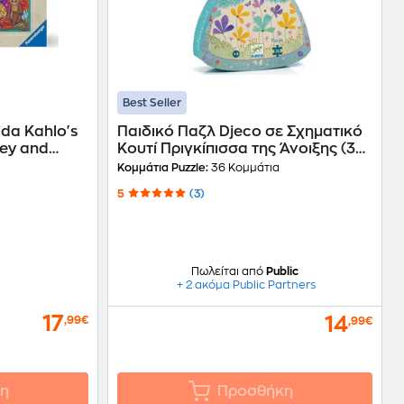
Best Seller
da Kahlo's
Παιδικό Παζλ Djeco σε Σχηματικό
key and
Κουτί Πριγκίπισσα της Άνοιξης (36
α)
Κομμάτια)
Κομμάτια Puzzle:
36 Κομμάτια
5
(3)
Πωλείται από
Public
+ 2 ακόμα Public Partners
17
14
,99€
,99€
η
Προσθήκη