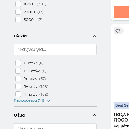
1000+
2000+
3000+
Ηλικία
1+ ετών
1.5+ ετών
2+ ετών
3+ ετών
4+ ετών
Περισσότερα (14)
Best Se
Παζλ 
Θέμα
(1000
Κομμάτια