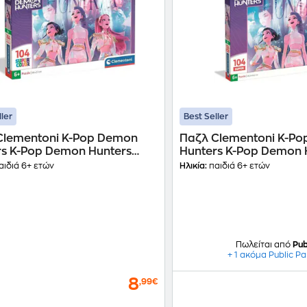
ller
Best Seller
Clementoni K-Pop Demon
Παζλ Clementoni K-P
rs K-Pop Demon Hunters
Hunters K-Pop Demon 
g Stars (104 Κομμάτια)
Super Color (104 Κομμ
αιδιά 6+ ετών
Ηλικία:
παιδιά 6+ ετών
Πωλείται από
Pub
+ 1 ακόμα Public Pa
8
,99€