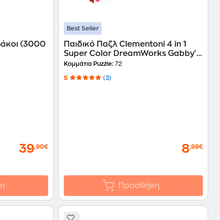
Best Seller
ράκοι (3000
Παιδικό Παζλ Clementoni 4 in 1
Super Color DreamWorks Gabby's
Dollhouse (12-16-20-24 Κομμάτια)
Κομμάτια Puzzle:
72
5
(3)
39
8
,90€
,99€
η
Προσθήκη