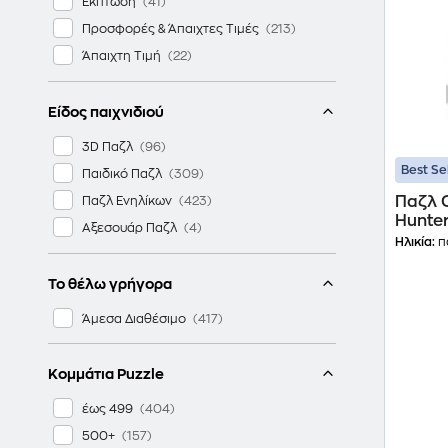
Έκπτωση
Προσφορές & Άπαιχτες Τιμές
Άπαιχτη Τιμή
Είδος παιχνιδιού
3D Παζλ
Best Se
Παιδικό Παζλ
Παζλ 
Παζλ Ενηλίκων
Hunte
Αξεσουάρ Παζλ
Shinin
Ηλικία:
π
Το θέλω γρήγορα
Άμεσα Διαθέσιμο
Κομμάτια Puzzle
έως 499
500+