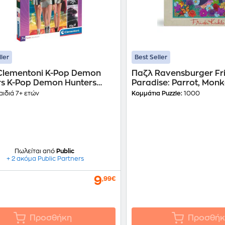
ller
Best Seller
Clementoni K-Pop Demon
Παζλ Ravensburger Fri
rs K-Pop Demon Hunters
Paradise: Parrot, Mon
Color (180 Κομμάτια)
Blooms (1000 Κομμάτι
ιδιά 7+ ετών
Κομμάτια Puzzle:
1000
Πωλείται από
Public
+ 2 ακόμα Public Partners
9
,99€
Προσθήκη
Προσθήκ