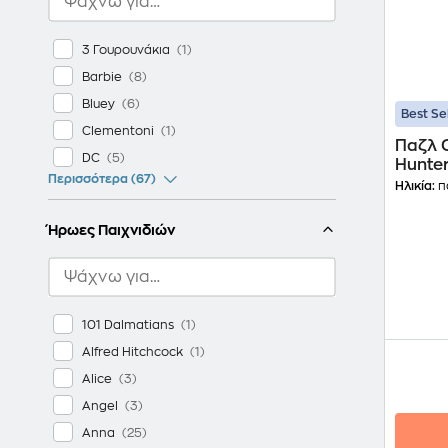
3 Γουρουνάκια
Barbie
Bluey
Best Se
Clementoni
Παζλ 
DC
Hunte
Περισσότερα (67)
Super 
Ηλικία:
πα
Ήρωες Παιχνιδιών
101 Dalmatians
Alfred Hitchcock
Alice
Angel
Anna