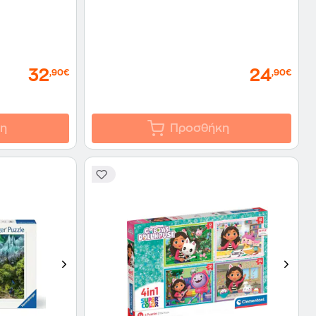
32
24
,90€
,90€
η
Προσθήκη