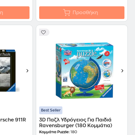
η
Προσθήκη
Best Seller
rsche 911R
3D Παζλ Υδρόγειος Για Παιδιά
Ravensburger (180 Κομμάτια)
Κομμάτια Puzzle:
180