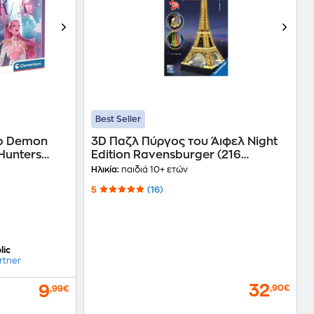
Best Seller
op Demon
3D Παζλ Πύργος του Άιφελ Night
Hunters
Edition Ravensburger (216
άτια)
Κομμάτια)
Ηλικία:
παιδιά 10+ ετών
5
(16)
lic
rtner
32
9
,90€
,99€