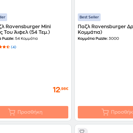
ller
Best Seller
ζλ Ravensburger Mini
Παζλ Ravensburger Δ
 Του Άιφελ (54 Τεμ.)
Κομμάτια)
 Puzzle:
54 Κομμάτια
Κομμάτια Puzzle:
3000
(4)
12
,98€
Προσθήκη
Προσθήκ