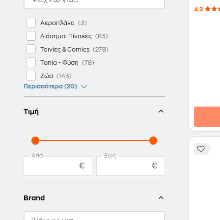
4.2
Αεροπλάνα
Διάσημοι Πίνακες
Ταινίες & Comics
Τοπία - Φύση
Ζώα
Περισσότερα (20)
Τιμή
Από
Έως
€
€
Brand