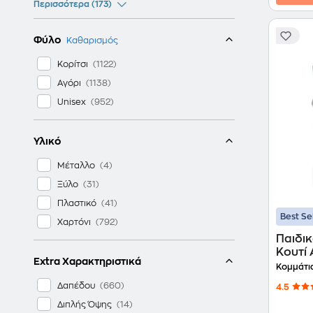
Περισσότερα (173)
Φύλο
Καθαρισμός
Κορίτσι
Αγόρι
Unisex
Υλικό
Μέταλλο
Ξύλο
Πλαστικό
Best Se
Χαρτόνι
Παιδικ
Κουτί
Extra Χαρακτηριστικά
Κομμά
Κομμάτια
Δαπέδου
4.5
Διπλής Όψης