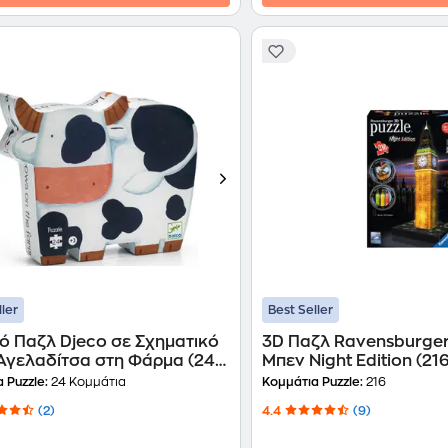
ller
Best Seller
ό Παζλ Djeco σε Σχηματικό
3D Παζλ Ravensburger
 Αγελαδίτσα στη Φάρμα (24
Μπεν Night Edition (21
τια)
 Puzzle:
24 Κομμάτια
Κομμάτια Puzzle:
216
(2)
4.4
(9)