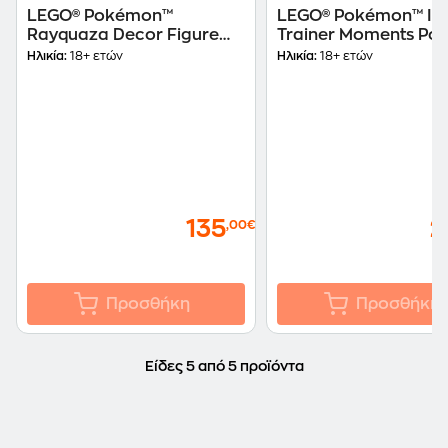
LEGO® Pokémon™
LEGO® Pokémon™ Ic
Rayquaza Decor Figure
Trainer Moments Pok
Building Set (72168)
Decor (72154)
Ηλικία:
18+ ετών
Ηλικία:
18+ ετών
135
2
,00€
Προσθήκη
Προσθήκη
Είδες 5 από 5 προϊόντα