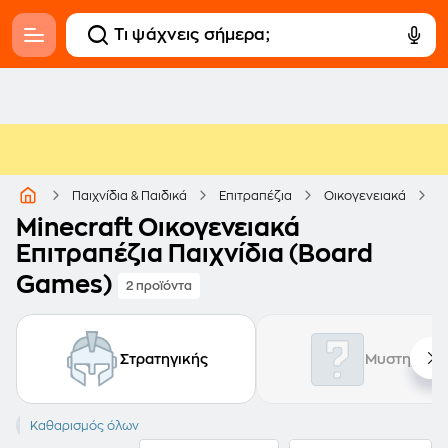
M
Παιχνίδια & Παιδικά
Επιτραπέζια
Οικογενειακά
Minecraft Οικογενειακά
Επιτραπέζια Παιχνίδια (Board
Games)
2 προϊόντα
Στρατηγικής
Μυστηρίου
Minecraft
Καθαρισμός όλων