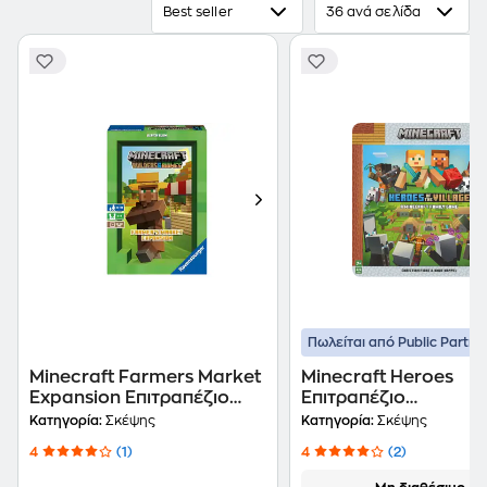
Best seller
36 ανά σελίδα
Πωλείται από Public Partne
Minecraft Farmers Market
Minecraft Heroes
Expansion Επιτραπέζιο
Επιτραπέζιο
(Ravensburger)
(Ravensburger)
Κατηγορία:
Σκέψης
Κατηγορία:
Σκέψης
4
(1)
4
(2)