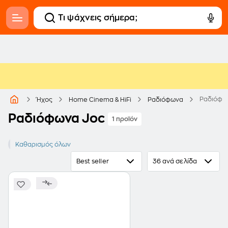
Ραδιόφω
Ήχος
Home Cinema & HiFi
Ραδιόφωνα
Ραδιόφωνα Joc
1 προϊόν
JOC
Καθαρισμός όλων
Best seller
36 ανά σελίδα