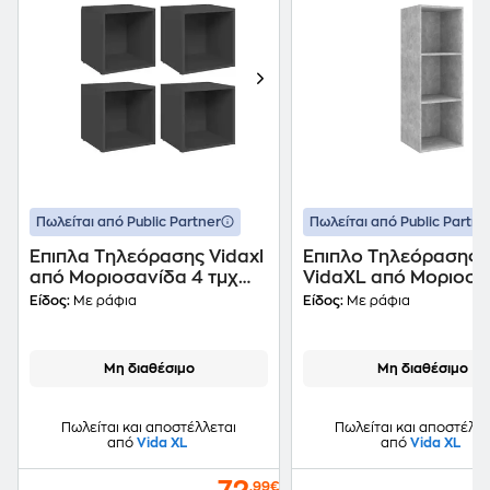
Πωλείται από Public Partner
Πωλείται από Public Partne
Έπιπλα Τηλεόρασης Vidaxl
Έπιπλο Τηλεόρασης
από Μοριοσανίδα 4 τμχ
VidaXL από Μοριοσα
37x35x37cm - Γκρι
37x37x107cm - Γκρι
Είδος:
Με ράφια
Είδος:
Με ράφια
Μη διαθέσιμο
Μη διαθέσιμο
Πωλείται και αποστέλλεται
Πωλείται και αποστέλλε
από
Vida XL
από
Vida XL
,99€