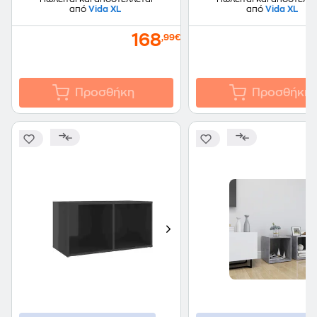
από
Vida XL
από
Vida XL
168
,99€
Προσθήκη
Προσθήκη