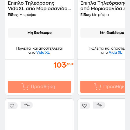
Έπιπλο Τηλεόρασης
Έπιπλα Τηλεόρασης Vidaxl
VidaXL από Μοριοσανίδα
από Μοριοσανίδα 3 
80x35x40cm - Γκρι
60x30x30cm - Γκρι
Είδος:
Με ράφια
Είδος:
Με ράφια
Μη διαθέσιμο
Μη διαθέσιμο
Πωλείται και αποστέλλεται
Πωλείται και αποστέλλε
από
Vida XL
από
Vida XL
103
,99€
Προσθήκη
Προσθήκη