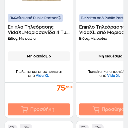
Πωλείται από Public Partner
Πωλείται από Public Partne
Έπιπλα Τηλεόρασης
Έπιπλο Τηλεόρασης
VidaXLΜοριοσανίδα 4 Τμχ
VidaXL από Μοριοσα
37x35x37cm - Γκρι
2 Τμχ 37x37x72cm - Γ
Είδος:
Με ράφια
Είδος:
Με ράφια
Μη διαθέσιμο
Μη διαθέσιμο
Πωλείται και αποστέλλεται
Πωλείται και αποστέλλε
από
Vida XL
από
Vida XL
75
,99€
Προσθήκη
Προσθήκη