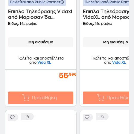
Πωλείται από Public Partner
Πωλείται από Public Partne
Έπιπλο Τηλεόρασης Vidaxl
Έπιπλα Τηλεόρασης
από Μοριοσανίδα
VidaXL από Μοριοσα
72x35x36.5 cm - Γκρι
2 Τμχ 37x35x37cm - Γ
Είδος:
Με ράφια
Είδος:
Με ράφια
Μη διαθέσιμο
Μη διαθέσιμο
Πωλείται και αποστέλλεται
Πωλείται και αποστέλλε
από
Vida XL
από
Vida XL
56
,99€
Προσθήκη
Προσθήκη