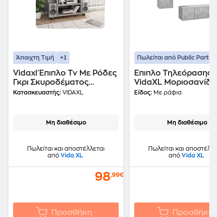
+1
Άπαιχτη Τιμή
Πωλείται από Public Partne
Vidaxl Έπιπλο Tv Με Ρόδες
Έπιπλο Τηλεόρασης
Γκρι Σκυροδέματος
VidaXL Μοριοσανίδα
80x40x40 Εκ.
Τμχ 30x60x30cm - Γ
Κατασκευαστής:
VIDAXL
Είδος:
Με ράφια
Μοριοσανίδα
Μη διαθέσιμο
Μη διαθέσιμο
Πωλείται και αποστέλλεται
Πωλείται και αποστέλλε
από
Vida XL
από
Vida XL
98
,99€
Προσθήκη
Προσθήκη