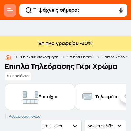
Έπιπλα γραφείου -30%
Έπιπλα & Διακόσμηση
Έπιπλα Σπιτιού
Έπιπλα Σαλονιο
Έπιπλα Τηλεόρασης Γκρι Χρώμα
97 προϊόντα
Επιτοίχια
Τηλεοράσεις 30" 
Γκρι
Καθαρισμός όλων
Best seller
36 ανά σελίδα