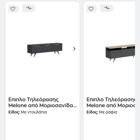
Έπιπλο Τηλεόρασης
Έπιπλο Τηλεόρασης
Melone από Μοριοσανίδα
Melone από Μοριοσα
150x35x44cm - Καφέ/
150x35x52cm - Ανθρ
Είδος:
Με ντουλάπια
Είδος:
Με ράφια
Ανθρακί
Καφέ