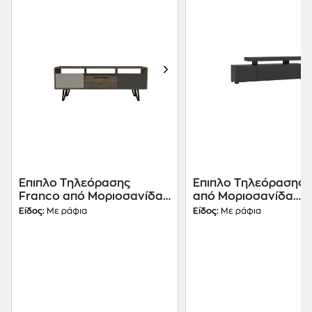
Έπιπλο Τηλεόρασης
Έπιπλο Τηλεόρασης 
Franco από Μοριοσανίδα
από Μοριοσανίδα
150x35x55.6cm - Γκρι/
192x37x53 cm - Ανθρ
Είδος:
Με ράφια
Είδος:
Με ράφια
Καρυδί