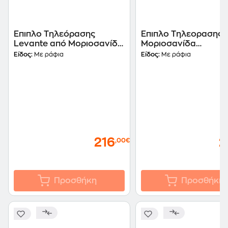
Έπιπλο Τηλεόρασης
Έπιπλο Τηλεορασης 
Levante από Μοριοσανίδα
Μοριοσανίδα
120x35.5x46.4cm - Γκρι
160x35.3x45cm - Γκρ
Είδος:
Με ράφια
Είδος:
Με ράφια
Καφέ
216
2
,00€
Προσθήκη
Προσθήκη