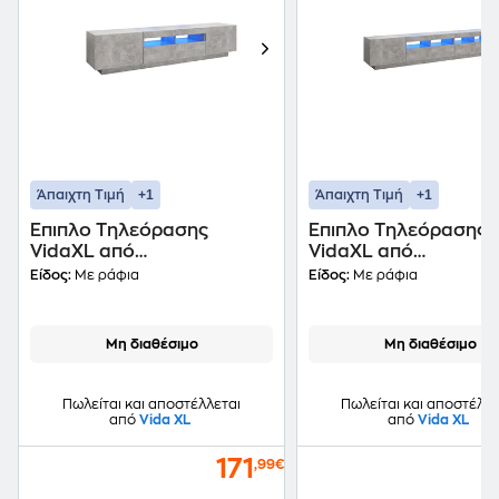
+1
+1
Άπαιχτη Τιμή
Άπαιχτη Τιμή
Έπιπλο Τηλεόρασης
Έπιπλο Τηλεόρασης
VidaXL από
VidaXL από
Επεξεργασμένο Ξύλο
Επεξεργασμένο Ξύλ
Είδος:
Με ράφια
Είδος:
Με ράφια
180x35x40 cm - Γκρι
260x35x40 cm - Γκρι
Μη διαθέσιμο
Μη διαθέσιμο
Πωλείται και αποστέλλεται
Πωλείται και αποστέλλε
από
Vida XL
από
Vida XL
171
,99€