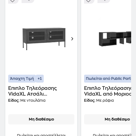
+1
Άπαιχτη Τιμή
Πωλείται από Public Partne
Έπιπλο Τηλεόρασης
Έπιπλο Τηλεόρασης
VidaXL Ατσάλι
VidaXL από Μοριοσα
105x35x50cm - Ανθρακί
149x30x52 cm - Γκρι
Είδος:
Με ντουλάπια
Είδος:
Με ράφια
Μη διαθέσιμο
Μη διαθέσιμο
Πωλείται και αποστέλλεται
Πωλείται και αποστέλλε