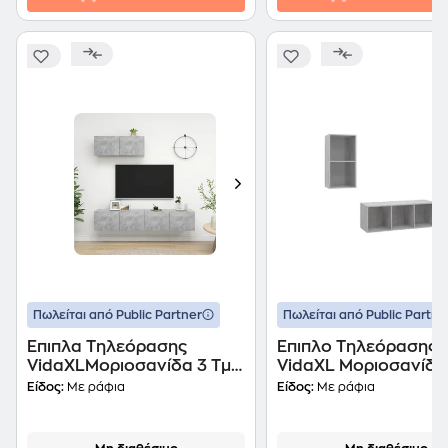
Πωλείται από Public Partner
Πωλείται από Public Partne
Έπιπλα Τηλεόρασης
Έπιπλο Τηλεόρασης
VidaXLΜοριοσανίδα 3 Τμχ
VidaXL Μοριοσανίδα
80x30x30 cm - Γκρι
37x37x72cm - Γκρι
Είδος:
Με ράφια
Είδος:
Με ράφια