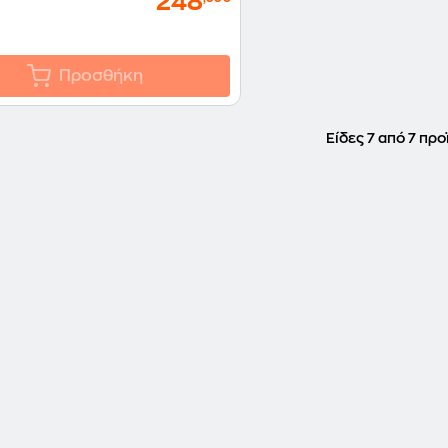
248
Προσθήκη
Είδες 7 από 7 προ