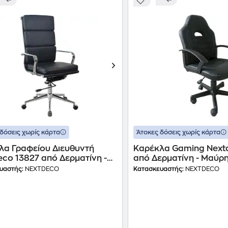
δόσεις χωρίς κάρτα
Άτοκες δόσεις χωρίς κάρτα
λα Γραφείου Διευθυντή
Καρέκλα Gaming Next
co 13827 από Δερματίνη -
από Δερματίνη - Μαύρ
η
υαστής:
NEXTDECO
Κατασκευαστής:
NEXTDECO