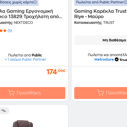
δόσεις χωρίς κάρτα
Πωλείται από Public Partner
λα Gaming Εργονομική
Gaming Καρέκλα Trus
eco 13829 Τροχήλατη από
Riye - Μαύρο
τίνη - Μαύρη
υαστής:
NEXTDECO
Κατασκευαστής:
TRUST
(1)
Μη διαθέσιμο
Πωλείται και αποστέλλ
Πωλείται από
Public
Metrostore
+ 1 ακόμα Public Partner
174
,00€
Προσθήκη
Προσθήκ