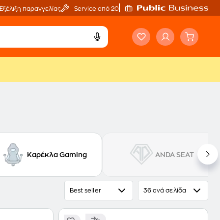
Εξέλιξη παραγγελίας
Service από 20'
Καρέκλα Gaming
ANDA SEAT
Best seller
36 ανά σελίδα