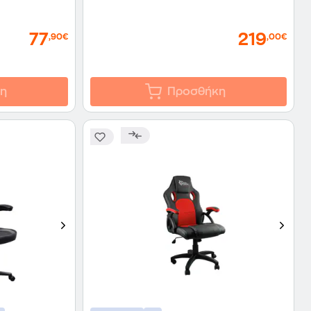
77
219
,90€
,00€
η
Προσθήκη