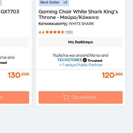
+2
Best Seller
t GXT703
Gaming Chair White Shark King's
Throne - Μαύρο/Κόκκινο
Κατασκευαστής:
WHITE SHARK
4.4
(10)
Μη διαθέσιμο
Πωλείται και αποστέλλεται από
εται από
TECHSTORES
+ 1 ακόμα Public Partner
130
120
,00€
,88€
η
Προσθήκη