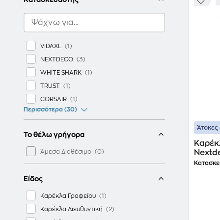
VIDAXL
NEXTDECO
WHITE SHARK
TRUST
CORSAIR
Περισσότερα (30)
Άτοκες 
Το θέλω γρήγορα
Καρέκ
Άμεσα Διαθέσιμο
Nextde
Μαύρ
Κατασκε
Είδος
Καρέκλα Γραφείου
Καρέκλα Διευθυντική