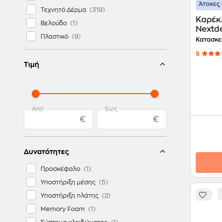
Άτοκες 
Τεχνητό Δέρμα
Καρέκ
Βελούδο
Nextd
Πλαστικό
Δερμα
Κατασκε
5
Τιμή
Από
Έως
€
€
Δυνατότητες
Προσκέφαλο
Υποστήριξη μέσης
Υποστήριξη πλάτης
Memory Foam