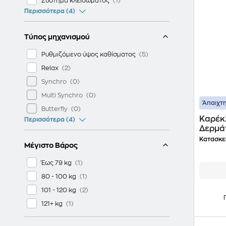
Σύστημα κλειδώματος
Περισσότερα (4)
Τύπος μηχανισμού
Ρυθμιζόμενο ύψος καθίσματος
Relax
Synchro
Multi Synchro
Άπαιχτη
Butterfly
Καρέκ
Περισσότερα (4)
Δερμά
Κατασκε
Μέγιστο Βάρος
Έως 79 kg
80 - 100 kg
101 - 120 kg
121+ kg