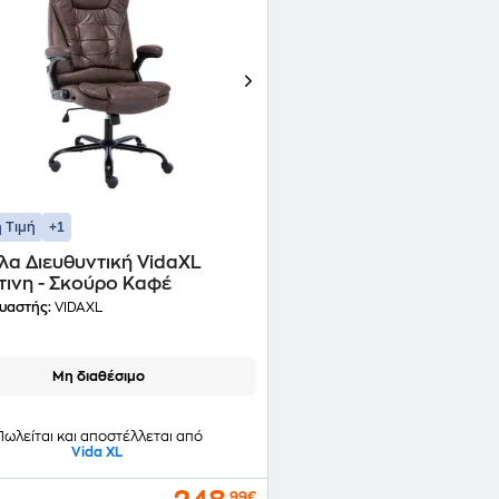
+1
 Τιμή
λα Διευθυντική VidaXL
τινη - Σκούρο Καφέ
υαστής:
VIDAXL
Μη διαθέσιμο
Πωλείται και αποστέλλεται από
Vida XL
,99€