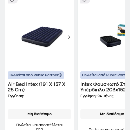
Πωλείται από Public Partner
Πωλείται από Public Partne
Air Bed Intex (191 X 137 X
Intex Φουσκωτό Στ
25 Cm)
Υπέρδιπλο 203x152
Με Μαξιλάρι Σε Μπλε
Εγγύηση:
-
Εγγύηση:
24 μήνες
Χρώμα, 64124
Μη διαθέσιμο
Μη διαθέσιμο
Πωλείται και αποστέλλεται
από
Πωλείται και αποστέλλε