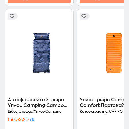
Αυτοφούσκωτο Στρώμα
Υπνόστρωμα Campo
Ύπνου Camping Campo
Comfort Πορτοκαλί
Nap - Μπλε
Είδος:
Στρώμα Ύπνου Camping
Κατασκευαστής:
CAMPO
1
(1)