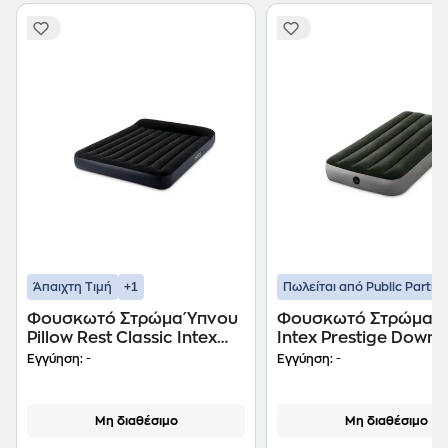
+1
Άπαιχτη Τιμή
Πωλείται από Public Partne
Φουσκωτό Στρώμα Ύπνου
Φουσκωτό Στρώμα Ύ
Pillow Rest Classic Intex
Intex Prestige Downy
64143
Single 64106
Εγγύηση:
-
Εγγύηση:
-
Μη διαθέσιμο
Μη διαθέσιμο