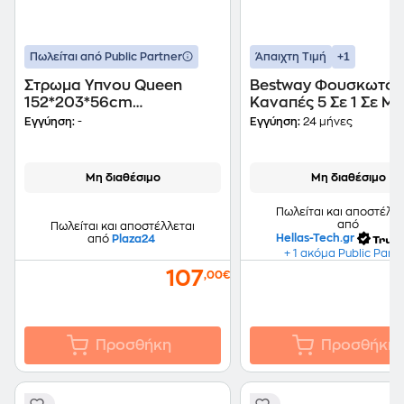
+1
Πωλείται από Public Partner
Άπαιχτη Τιμή
Στρωμα Υπνου Queen
Bestway Φουσκωτός
152*203*56cm
Καναπές 5 Σε 1 Σε Μ
(εσωτ.τρομπα)
Χρώμα, 188x152x64 
Εγγύηση:
-
Εγγύηση:
24 μήνες
75054
Μη διαθέσιμο
Μη διαθέσιμο
Πωλείται και αποστέλλε
από
Πωλείται και αποστέλλεται
Hellas-Tech.gr
από
Plaza24
+ 1 ακόμα Public Part
107
,00€
Προσθήκη
Προσθήκη