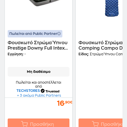
Πωλείται από Public Partner
Φουσκωτό Στρώμα Ύπνου
Φουσκωτό Στρώμα Ύ
Prestige Downy Full Intex
Camping Campo Dr
137x191x25cm 64108
- Μπλε
Εγγύηση:
-
Είδος:
Στρώμα Ύπνου Camp
Μη διαθέσιμο
Πωλείται και αποστέλλεται
από
TECHSTORES
+ 3 ακόμα Public Partners
16
,90€
Προσθήκη
Προσθήκη