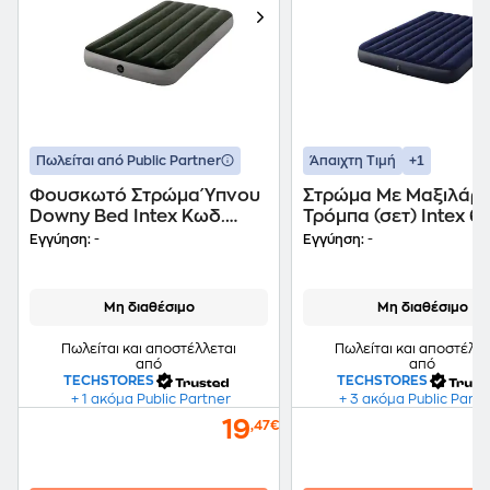
+1
Πωλείται από Public Partner
Άπαιχτη Τιμή
Φουσκωτό Στρώμα Ύπνου
Στρώμα Με Μαξιλάρι
Downy Bed Intex Κωδ.
Τρόμπα (σετ) Intex 6
64761
Εγγύηση:
-
Εγγύηση:
-
Μη διαθέσιμο
Μη διαθέσιμο
Πωλείται και αποστέλλεται
Πωλείται και αποστέλλε
από
από
TECHSTORES
TECHSTORES
+ 1 ακόμα Public Partner
+ 3 ακόμα Public Partn
19
,47€