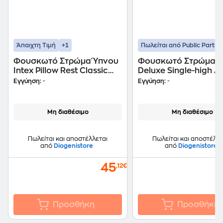
+1
Άπαιχτη Τιμή
Πωλείται από Public Partne
Φουσκωτό Στρώμα Ύπνου
Φουσκωτό Στρώμα Ύ
Intex Pillow Rest Classic
Deluxe Single-high A
64148
Intex Κωδ. 64103
Εγγύηση:
-
Εγγύηση:
-
Μη διαθέσιμο
Μη διαθέσιμο
Πωλείται και αποστέλλεται
Πωλείται και αποστέλλε
από
Diogenistore
από
Diogenistore
45
,12€
Προσθήκη
Προσθήκη