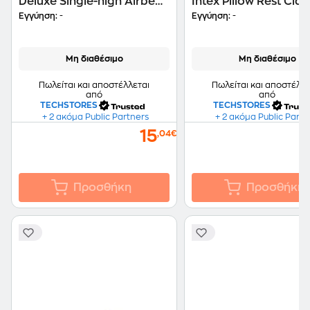
Deluxe Single-high Airbed
Intex Pillow Rest Clas
Intex Κωδ. 64102
64150
Εγγύηση:
-
Εγγύηση:
-
Μη διαθέσιμο
Μη διαθέσιμο
Πωλείται και αποστέλλεται
Πωλείται και αποστέλλε
από
από
TECHSTORES
TECHSTORES
+ 2 ακόμα Public Partners
+ 2 ακόμα Public Partn
15
,04€
Προσθήκη
Προσθήκη