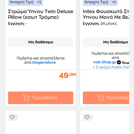
+1
+1
Άπαιχτη Τιμή
Άπαιχτη Τιμή
Στρώμα Ύπνου Twin Deluxe
Intex Φουσκωτό Στ
Pillow (εσωτ Τρόμπα)
Ύπνου Μονό Με Βελο
Επένδυση, 76x191x25
Εγγύηση:
-
Εγγύηση:
24 μήνες
Classic Downy 6475
Μη διαθέσιμο
Μη διαθέσιμο
Πωλείται και αποστέλλε
από
Πωλείται και αποστέλλεται
nok-Shop.gr
από
Diogenistore
+ 3 ακόμα Public Partn
49
,29€
Προσθήκη
Προσθήκη