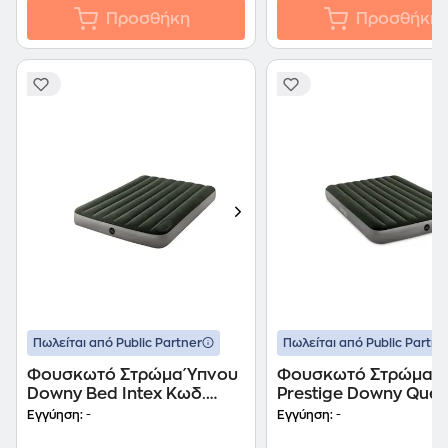
Προσθήκη
Προσθήκη
Πωλείται από Public Partner
Πωλείται από Public Partne
Φουσκωτό Στρώμα Ύπνου
Φουσκωτό Στρώμα Ύ
Downy Bed Intex Κωδ.
Prestige Downy Que
64762
Intex 152x 203x 25 6
Εγγύηση:
-
Εγγύηση:
-