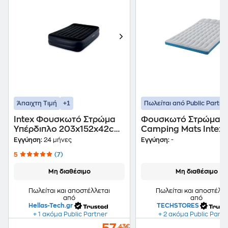
+1
Άπαιχτη Τιμή
Πωλείται από Public Partne
Intex Φουσκωτό Στρώμα
Φουσκωτό Στρώμα Ύ
Υπέρδιπλο 203x152x42cm
Camping Mats Intex 7127x
Με Μαξιλάρι Σε Μπλε
193x 24cm 67999
Εγγύηση:
24 μήνες
Εγγύηση:
-
Χρώμα, 64124
5
(7)
Μη διαθέσιμο
Μη διαθέσιμο
Πωλείται και αποστέλλεται
Πωλείται και αποστέλλε
από
από
Hellas-Tech.gr
TECHSTORES
+ 1 ακόμα Public Partner
+ 2 ακόμα Public Partn
,43€