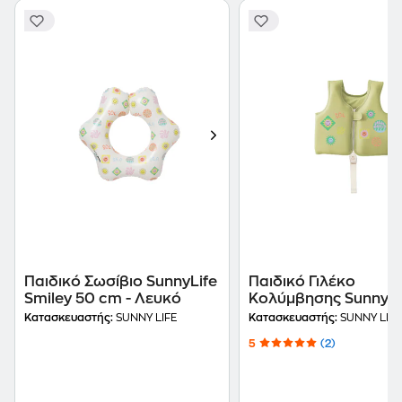
Παιδικό Σωσίβιο SunnyLife
Παιδικό Γιλέκο
Smiley 50 cm - Λευκό
Κολύμβησης SunnyLi
Smiley 2-3 Ετών - Κίτ
Κατασκευαστής:
SUNNY LIFE
Κατασκευαστής:
SUNNY LIFE
5
(2)