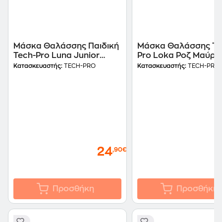
Μάσκα Θαλάσσης Παιδική
Μάσκα Θαλάσσης Te
Tech-Pro Luna Junior
Pro Loka Ροζ Μαύρο
Λευκό/Μπλε
Κατασκευαστής:
TECH-PRO
Κατασκευαστής:
TECH-PRO
24
,90€
Προσθήκη
Προσθήκη