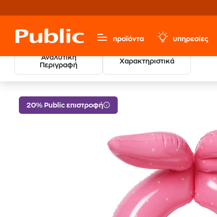
προϊόντα
υπηρεσίες
Αναλυτική
Χαρακτηριστικά
Περιγραφή
Παιδικό Σωσίβιο SunnyLife Ocean Treasu
Καλοκαίρι 2026
20% Public επιστροφή