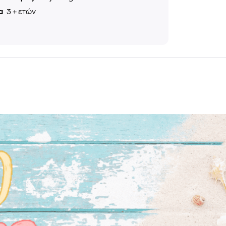
ία
3 + ετών