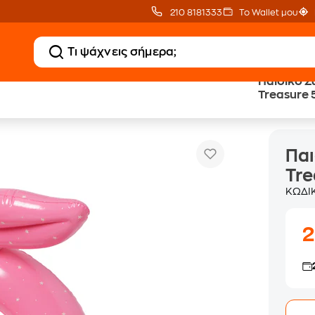
210 8181333
Το Wallet μου
Παιδικό Σ
Treasure 
re 50 cm - Ροζ
Παι
Tre
ΚΩΔΙ