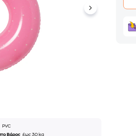
ό
PVC
στο Βάρος
έως 30 kg