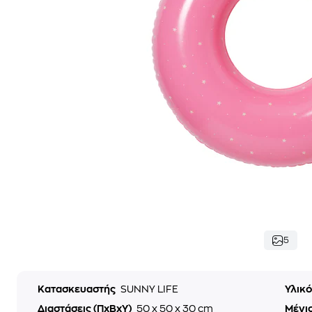
5
Κατασκευαστής
SUNNY LIFE
Υλικ
Διαστάσεις (ΠxΒxΥ)
50 x 50 x 30 cm
Μέγι