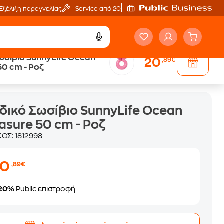
Εξέλιξη παραγγελίας
Service από 20'
ωσίβιο SunnyLife Ocean
20
,89€
50 cm - Ροζ
δικό Σωσίβιο SunnyLife Ocean
asure 50 cm - Ροζ
ΚΟΣ:
1812998
20
,89€
20%
Public επιστροφή