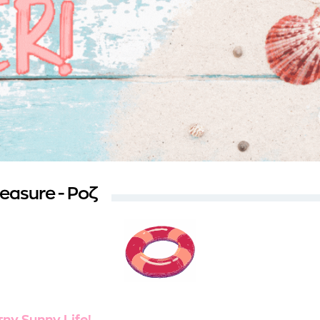
easure - Ροζ
την Sunny Life!