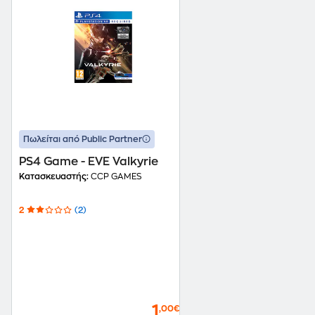
Πωλείται από Public Partner
PS4 Game - EVE Valkyrie
Κατασκευαστής:
CCP GAMES
2
(2)
1
,00€