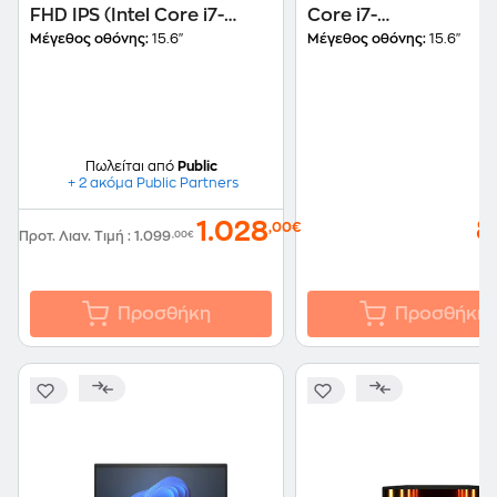
FHD IPS (Intel Core i7-
Core i7-
13620H/32 GB/1TB
1355U/16GB/512GB
Μέγεθος οθόνης:
15.6"
Μέγεθος οθόνης:
15.6"
SSD/UHD
SSD/Intel UHD
Graphics/Windows 11 Pro)
Graphics/Win11Pro)
Laptop
Laptop
Πωλείται από
Public
+ 2 ακόμα Public Partners
8
1.028
,00€
Προτ. Λιαν. Τιμή
:
1.099
,00€
Προσθήκη
Προσθήκη