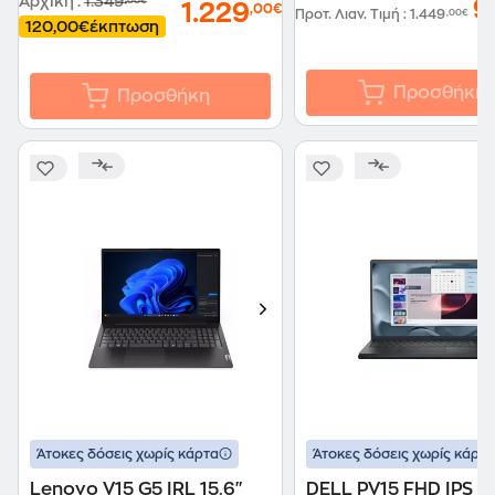
Αρχική
:
1.349
,00€
9
1.229
,00€
Προτ. Λιαν. Τιμή
:
1.449
,00€
120,00€
έκπτωση
Προσθήκη
Προσθήκη
Άτοκες δόσεις χωρίς κάρτα
Άτοκες δόσεις χωρίς κάρτα
Lenovo V15 G5 IRL 15.6"
DELL PV15 FHD IPS (I