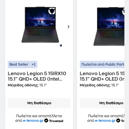
+1
Best Seller
Πωλείται από Public Partne
Lenovo Legion 5 15IRX10
Lenovo Legion 5 15I
15.1" QHD+ OLED (Intel
15.1" QHD+ OLED (Inte
Core i7-13650HX/32
Core i7-
Μέγεθος οθόνης:
15.1"
Μέγεθος οθόνης:
15.1"
GB/1TB SSD/GeForce RTX
13650HX/16GB/512G
5070/Windows 11 Home)
SSD/GeForce RTX
Laptop
5070/Win11Home) L
Μη διαθέσιμο
Μη διαθέσιμο
Πωλείται και αποστέλλεται
Πωλείται και αποστέλλε
από
e-lenovo.gr
από
e-lenovo.gr