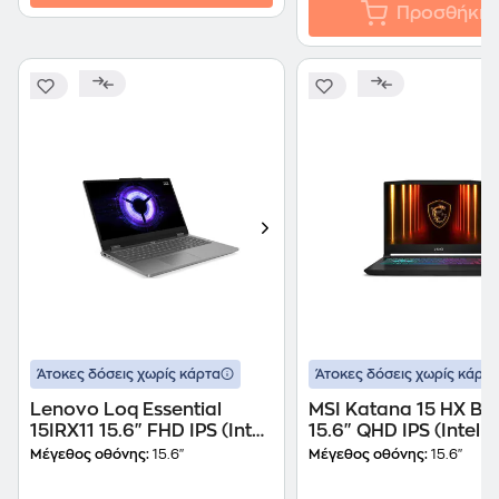
Προσθήκη
Άτοκες δόσεις χωρίς κάρτα
Άτοκες δόσεις χωρίς κάρτα
Lenovo Loq Essential
MSI Katana 15 HX B
15IRX11 15.6" FHD IPS (Intel
15.6" QHD IPS (Intel 
Core i7-13650HX/16 GB/1
i7-14650HX/16 GB/1
Μέγεθος οθόνης:
15.6"
Μέγεθος οθόνης:
15.6"
TB SSD/GeForce RTX
SSD/GeForce RTX
5050/Win11Home) Laptop
5050/Windows 11 H