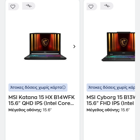
Άτοκες δόσεις χωρίς κάρτα
Άτοκες δόσεις χωρίς κάρτα
MSI Katana 15 HX B14WFK
MSI Cyborg 15 B13W
15.6" QHD IPS (Intel Core
15.6" FHD IPS (Intel C
i7-14650HX/16 GB/1TB
13620H/16 GB/1TB
Μέγεθος οθόνης:
15.6"
Μέγεθος οθόνης:
15.6"
SSD/GeForce RTX
SSD/GeForce RTX
5060/Windows 11 Home)
5050/Windows 11 H
Laptop
Laptop