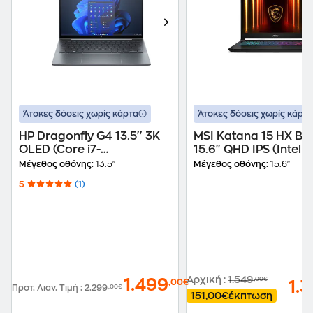
Άτοκες δόσεις χωρίς κάρτα
Άτοκες δόσεις χωρίς κάρτα
HP Dragonfly G4 13.5'' 3K
MSI Katana 15 HX B
OLED (Core i7-
15.6" QHD IPS (Intel Core
1355U/16GB/1TB SSD/Iris
i7-14650HX/16GB/1T
Μέγεθος οθόνης:
13.5"
Μέγεθος οθόνης:
15.6"
Xe Graphics/Win11Pro)
SSD/GeForce RTX
5
(1)
Laptop
5050/W11Home) La
Αρχική
:
1.549
,00€
1.499
,00€
1.
Προτ. Λιαν. Τιμή
:
2.299
,00€
151,00€
έκπτωση