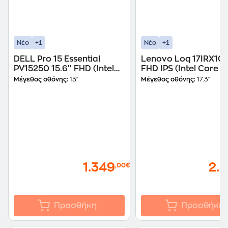
+1
+1
Νέο
Νέο
DELL Pro 15 Essential
Lenovo Loq 17IRX10 1
PV15250 15.6'' FHD (Intel
FHD IPS (Intel Core i7
Core i7-1355U/16GB/1TB
14700HX/16GB/1TB
Μέγεθος οθόνης:
15"
Μέγεθος οθόνης:
17.3"
SSD/UHD
SSD/NVIDIA GeForce
Graphics/Win11Pro)
5060/Win11Home) L
Laptop
1.349
2.
,00€
Προσθήκη
Προσθήκη