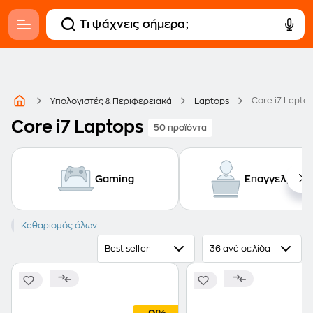
Core i7 Lapto
Υπολογιστές & Περιφερειακά
Laptops
Core i7 Laptops
50 προϊόντα
Gaming
Επαγγελματι
Core i7
Καθαρισμός όλων
Best seller
36 ανά σελίδα