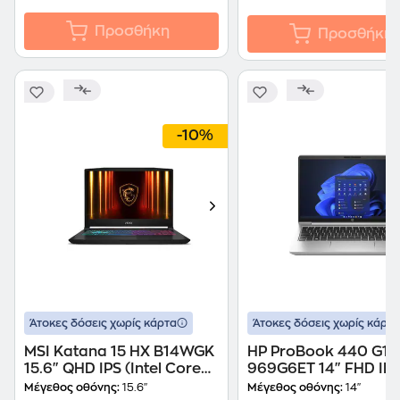
Προσθήκη
Προσθήκη
-10%
Άτοκες δόσεις χωρίς κάρτα
Άτοκες δόσεις χωρίς κάρτα
MSI Katana 15 HX B14WGK
HP ProBook 440 G10
15.6" QHD IPS (Intel Core
969G6ET 14" FHD IP
i7-14650HX/32GB/1TB
(Core i7-
Μέγεθος οθόνης:
15.6"
Μέγεθος οθόνης:
14"