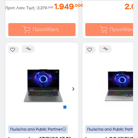
1.949
2.0
,00€
Προτ. Λιαν. Τιμή
:
2.279
,00€
Προσθήκη
Προσθήκη
Πωλείται από Public Partner
Πωλείται από Public Partne