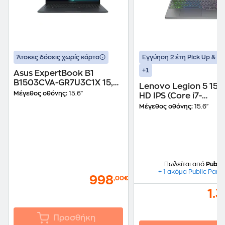
Άτοκες δόσεις χωρίς κάρτα
Εγγύηση 2 έτη Pick Up & re
+1
Asus ExpertBook B1
B1503CVA-GR7U3C1X 15,6''
Lenovo Legion 5 15.6"
FHD (Core 7-
Μέγεθος οθόνης:
15.6"
HD IPS (Core i7-
150U/16GB/512GB
12700H/16GB/512GB
Μέγεθος οθόνης:
15.6"
SSD/UHD
SSD/GeForce RTX 30
Graphics/Win11Pro)
Ti/Win11Home) Lapt
Laptop
Πωλείται από
Public
+ 1 ακόμα Public Part
998
,00€
1.
Προσθήκη