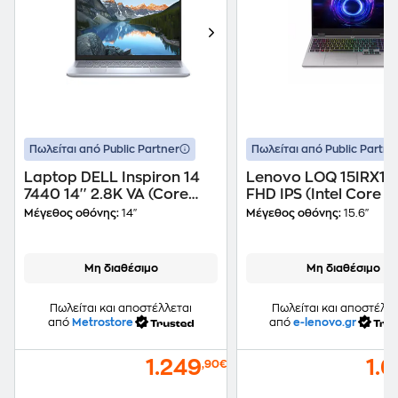
Πωλείται από Public Partner
Πωλείται από Public Partne
Laptop DELL Inspiron 14
Lenovo LOQ 15IRX10 
7440 14'' 2.8K VA (Core
FHD IPS (Intel Core i7
Ultra 7 155H/16GB/1TB
13645HX/32 GB/1TB
Μέγεθος οθόνης:
14"
Μέγεθος οθόνης:
15.6"
SSD/Arc
SSD/GeForce RTX
Graphics/Win11Pro)
5050/Win11Home) L
Μη διαθέσιμο
Μη διαθέσιμο
Πωλείται και αποστέλλεται
Πωλείται και αποστέλλε
από
Metrostore
από
e-lenovo.gr
1.249
1.
,90€