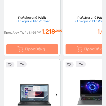
Laptop
Πωλείται από
Public
Πωλείται από
Public
+ 1 ακόμα Public Partner
+ 1 ακόμα Public Part
1.218
1.
,00€
Προτ. Λιαν. Τιμή
:
1.499
,00€
Προσθήκη
Προσθήκη