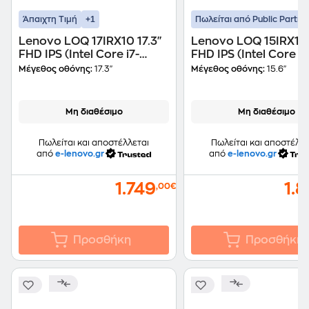
+1
Άπαιχτη Τιμή
Πωλείται από Public Partne
Lenovo LOQ 17IRX10 17.3"
Lenovo LOQ 15IRX10 
FHD IPS (Intel Core i7-
FHD IPS (Intel Core i7
13650HX/16 GB/512GB
13650HX/32 GB/1TB
Μέγεθος οθόνης:
17.3"
Μέγεθος οθόνης:
15.6"
SSD/GeForce RTX
SSD/GeForce RTX
5050/Win11Home) Laptop
5070/Win11Home) L
Μη διαθέσιμο
Μη διαθέσιμο
Πωλείται και αποστέλλεται
Πωλείται και αποστέλλε
από
e-lenovo.gr
από
e-lenovo.gr
1.749
1.
,00€
Προσθήκη
Προσθήκη