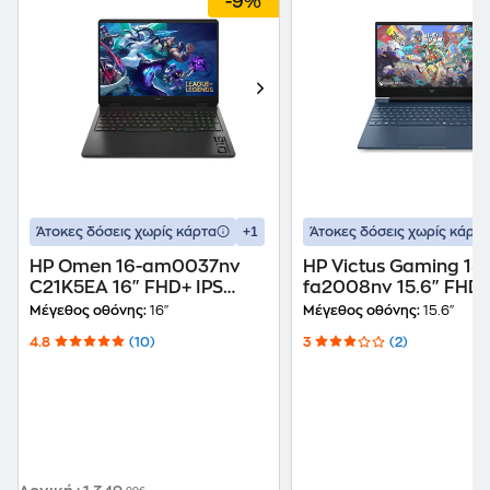
-9%
+1
Άτοκες δόσεις χωρίς κάρτα
Άτοκες δόσεις χωρίς κάρτα
HP Omen 16-am0037nv
HP Victus Gaming 15-
C21K5EA 16" FHD+ IPS
fa2008nv 15.6" FHD 
(Intel Core i7-14650HX/16
(Intel Core i7-
Μέγεθος οθόνης:
16"
Μέγεθος οθόνης:
15.6"
GB/1 TB SSD/GeForce RTX
13620H/16GB/512GB
4.8
(10)
3
(2)
5060/Win11Home) Laptop
RTX 5050/Win11Hom
Laptop