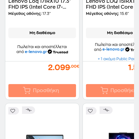
Lenovo Loq 17IRX10 17.3"
Lenovo LOQ 15IRX10 
FHD IPS (Intel Core i7-
FHD IPS (Intel Core i7
14700HX/16GB/1TB
13645HX/16 GB/1TB
Μέγεθος οθόνης:
17.3"
Μέγεθος οθόνης:
15.6"
SSD/GeForce RTX
SSD/GeForce RTX
5060/Win11Home) Laptop
5060/Win11Home) L
Μη διαθέσιμο
Μη διαθέσιμο
Πωλείται και αποστέλλε
Πωλείται και αποστέλλεται
από
e-lenovo.gr
από
e-lenovo.gr
+ 1 ακόμα Public Part
2.099
1.
,00€
Προσθήκη
Προσθήκη