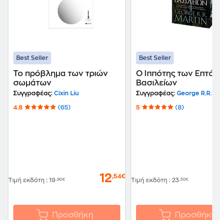
Best Seller
Best Seller
Το πρόβλημα των τριών
Ο Ιππότης των Επτά
σωμάτων
Βασιλείων
Συγγραφέας:
Cixin Liu
Συγγραφέας:
George R.R. Ma
4.8
(65)
5
(8)
12
,54€
Τιμή εκδότη
:
19
,90€
Τιμή εκδότη
:
23
,30€
Προσθήκη
Προσθήκη