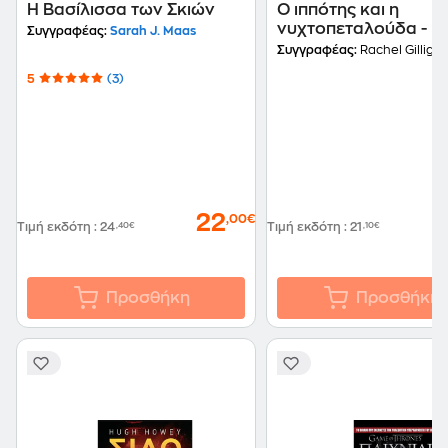
Η Βασίλισσα των Σκιών
Ο ιππότης και η
νυχτοπεταλούδα - Βι
Συγγραφέας:
Sarah J. Maas
Συγγραφέας:
Rachel Gillig
5
(3)
22
,00€
Τιμή εκδότη
:
24
,40€
Τιμή εκδότη
:
21
,10€
Προσθήκη
Προσθήκη