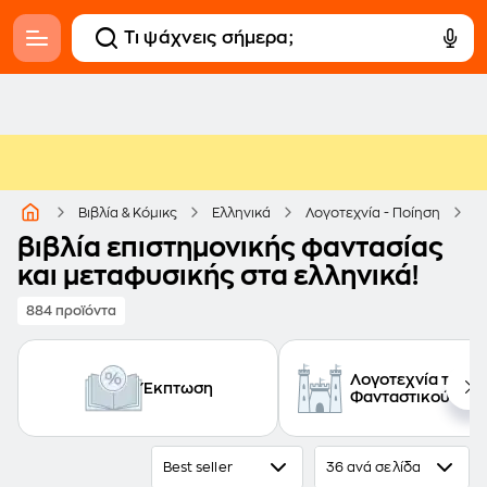
Ε
Βιβλία & Κόμικς
Ελληνικά
Λογοτεχνία - Ποίηση
βιβλία επιστημονικής φαντασίας
και μεταφυσικής στα ελληνικά!
884 προϊόντα
Λογοτεχνία του
Έκπτωση
Φανταστικού
Best seller
36 ανά σελίδα