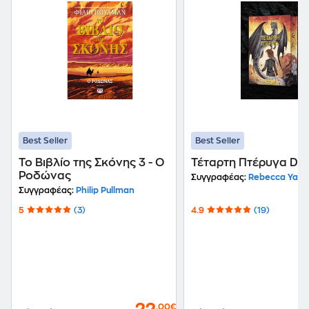
Best Seller
Best Seller
Το Βιβλίο της Σκόνης 3 - Ο
Τέταρτη Πτέρυγα Del
Ροδώνας
Συγγραφέας:
Rebecca Yarr
Συγγραφέας:
Philip Pullman
5
(3)
4.9
(19)
,00€