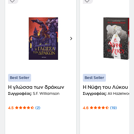
Best Seller
Best Seller
Η γλώσσα των δράκων
H Νύφη του Λύκου
Συγγραφέας:
S.F. Williamson
Συγγραφέας:
Ali Hazelwood
4.5
(2)
4.6
(19)