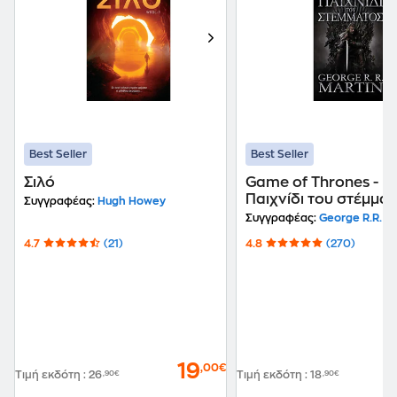
Best Seller
Best Seller
Σιλό
Game of Thrones -
Παιχνίδι του στέμμα
Συγγραφέας:
Hugh Howey
Συγγραφέας:
George R.R. Ma
4.7
(21)
4.8
(270)
19
,00€
Τιμή εκδότη
:
26
,90€
Τιμή εκδότη
:
18
,90€