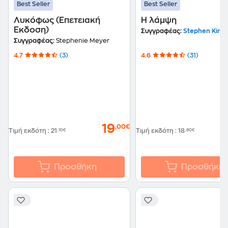
Best Seller
Best Seller
Λυκόφως (Επετειακή
Η λάμψη
Έκδοση)
Συγγραφέας:
Stephen King
Συγγραφέας:
Stephenie Meyer
4.7
(3)
4.6
(31)
19
,00€
Τιμή εκδότη
:
21
,10€
Τιμή εκδότη
:
18
,80€
Προσθήκη
Προσθήκη