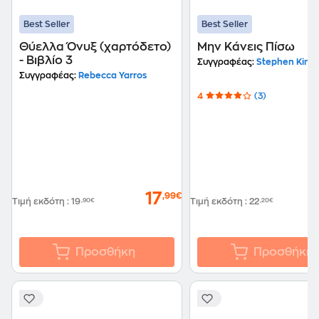
Best Seller
Best Seller
Θύελλα Όνυξ (χαρτόδετο)
Μην Κάνεις Πίσω
- Βιβλίο 3
Συγγραφέας:
Stephen King
Συγγραφέας:
Rebecca Yarros
4
(3)
17
,99€
Τιμή εκδότη
:
19
,90€
Τιμή εκδότη
:
22
,20€
Προσθήκη
Προσθήκη