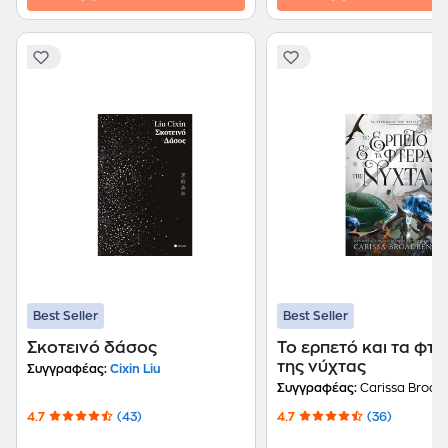
Best Seller
Best Seller
Σκοτεινό δάσος
Το ερπετό και τα φτε
της νύχτας
Συγγραφέας:
Cixin Liu
Συγγραφέας:
Carissa Broad
4.7
(43)
4.7
(36)