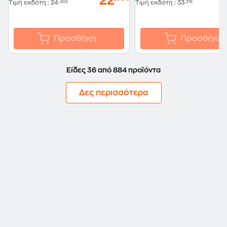
22
Τιμή εκδότη
:
24
,40€
Τιμή εκδότη
:
33
,31€
Προσθήκη
Προσθήκη
Είδες 36 από 884 προϊόντα
Δες περισσότερα