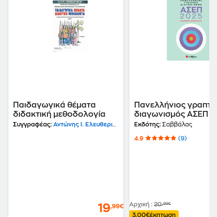
Παιδαγωγικά θέματα
Πανελλήνιος γραπτό
διδακτική μεθοδολογία
διαγωνισμός ΑΣΕΠ 2
Γλωσσικός συλλογι
Συγγραφέας:
Αντώνης Ι. Ελευθεριάδης
Εκδότης:
Σαββάλας
4.9
(9)
Αρχική
:
20
,99€
19
,99€
3,00€
έκπτωση