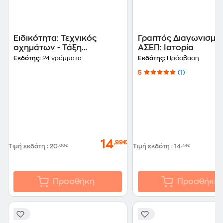
Ειδικότητα: Τεχνικός
Γραπτός Διαγωνισμό
οχημάτων - Τάξη
ΑΣΕΠ: Ιστορία
μαθητείας των ΕΠΑ.Λ.
Εκδότης:
24 γράμματα
Εκδότης:
Πρόσβαση
5
(1)
14
,99€
Τιμή εκδότη
:
20
,00€
Τιμή εκδότη
:
14
,44€
Προσθήκη
Προσθήκη