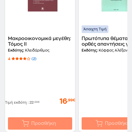
Άπαιχτη Τιμή
Μακροοικονομικά μεγέθη:
Πρωτότυπα θέματα κ
Τόμος ΙI
ορθές απαντήσεις γι
διαγωνισμό
Εκδότης:
Κλειδάριθμος
Εκδότης:
Κόφφας Αλέξανδ
εκπαιδευτικών στο 
4
(2)
16
,99€
Τιμή εκδότη
:
22
,00€
Προσθήκη
Προσθήκη