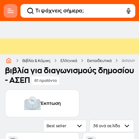
Διαγωνισ
Βιβλία & Κόμικς
Ελληνικά
Εκπαιδευτικά
βιβλία για διαγωνισμούς δημοσίου
- ΑΣΕΠ
61 προϊόντα
Έκπτωση
Best seller
36 ανά σελίδα