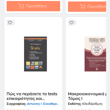
Προσθήκη
Προσθήκη
Πώς να περάσετε τα tests
Μακροοικονομικά με
επικαιρότητας και
Τόμος Ι
σύγχρονου
Συγγραφέας:
Αντώνης Ι. Ελευθεριάδης
Εκδότης:
Κλειδάριθμος
προβληματισμού,