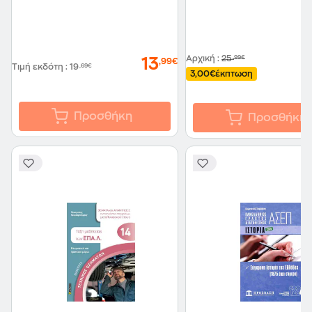
Αρχική
:
25
,99€
13
,99€
Τιμή εκδότη
:
19
,69€
3,00€
έκπτωση
Προσθήκη
Προσθήκη