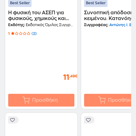
Best Seller
Best Seller
Η φυσική του ΑΣΕΠ για
Συνοπτική απόδοση
φυσικούς, χημικούς και
κειμένου. Κατανόησ
γεωλόγους
κειμένου
Εκδότης:
Εκδοτικός Όμιλος Συγγραφέων Καθηγητών
Συγγραφέας:
Αντώνης Ι. Ελευθ
1
(2)
11
,49€
Προσθήκη
Προσθήκη