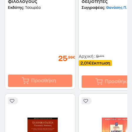
φιλολόγους
δεξιότητες
Εκδότης:
Τσουρέα
Συγγραφέας:
Θανάσης Π. Ξ
Αρχική
:
9
,57€
25
,99€
2,01€
έκπτωση
Προσθήκη
Προσθήκη