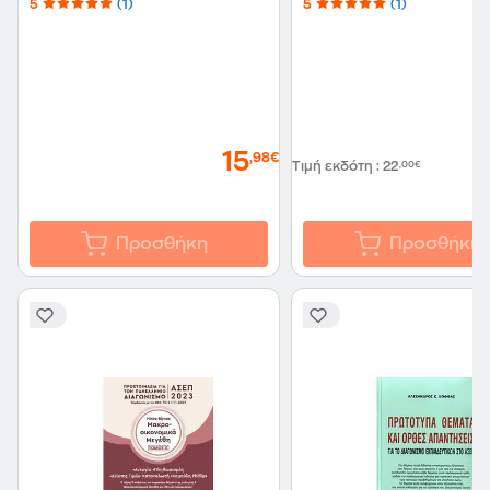
5
(1)
5
(1)
επιστημών, γεωγραφία,
οικονομικής θεωρίας και
ευρωπαϊκής ένωσης
15
,98€
Τιμή εκδότη
:
22
,00€
Προσθήκη
Προσθήκη