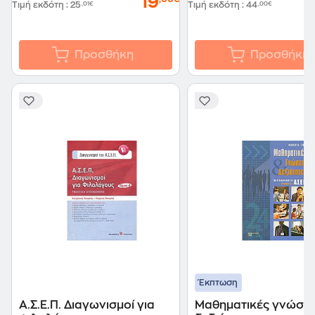
19
Τιμή εκδότη
:
25
,01€
Τιμή εκδότη
:
44
,00€
Προσθήκη
Προσθήκη
Έκπτωση
Α.Σ.Ε.Π. Διαγωνισμοί για
Μαθηματικές γνώσεις