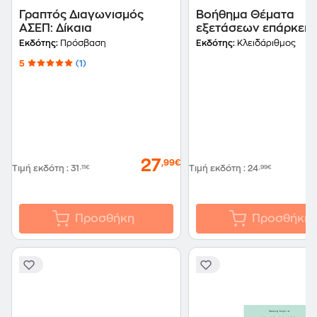
Γραπτός Διαγωνισμός
Βοήθημα Θέματα
ΑΣΕΠ: Δίκαια
εξετάσεων επάρκεια
ελληνομάθειας 2012
Εκδότης:
Πρόσβαση
Εκδότης:
Κλειδάριθμος
5
(1)
27
,99€
Τιμή εκδότη
:
31
,11€
Τιμή εκδότη
:
24
,99€
Προσθήκη
Προσθήκη