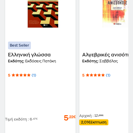
Best Seller
Ελληνική γλώσσα
Αλγεβρικές ανισότητ
Εκδότης:
Εκδόσεις Πατάκη
Εκδότης:
Σαββάλας
5
(1)
5
(1)
Αρχική
:
17
,99€
5
,22€
Τιμή εκδότη
:
6
,47€
2,01€
έκπτωση