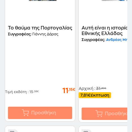
Το θαύμα της Πορτογαλίας
Αυτή είναι η ιστορία 
Εθνικής Ελλάδας
Συγγραφέας:
Γιάννης Δάρας
Συγγραφέας:
Ανδρέας Μπό
Αρχική
:
31
,80€
11
,15€
Τιμή εκδότη
:
15
,58€
7,81€
έκπτωση
Προσθήκη
Προσθήκη