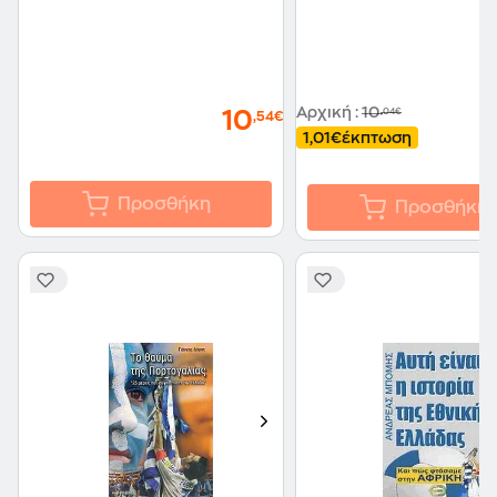
Αρχική
:
10
,04€
10
,54€
1,01€
έκπτωση
Προσθήκη
Προσθήκη