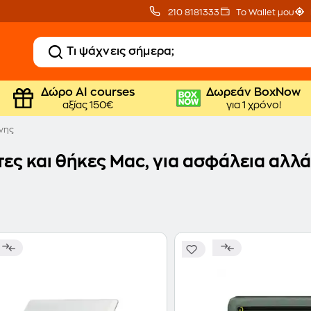
210 8181333
Το Wallet μου
Δώρο ΑΙ courses
Δωρεάν BoxNow
αξίας 150€
για 1 χρόνο!
νης
ες και θήκες Mac, για ασφάλεια αλλά 