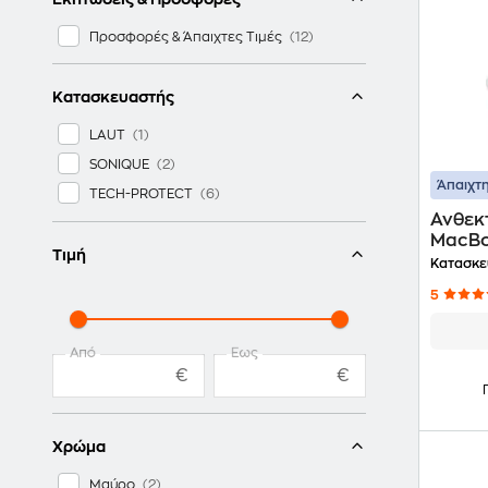
Προσφορές & Άπαιχτες Τιμές
Κατασκευαστής
LAUT
SONIQUE
Άπαιχτη
TECH-PROTECT
Ανθεκ
MacBo
Τιμή
2022 -
Κατασκε
Διάφα
5
Από
Έως
€
€
Χρώμα
Μαύρο