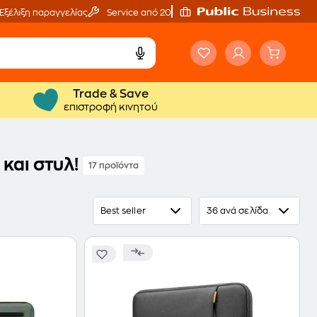
Εξέλιξη παραγγελίας
Service από 20'
Trade & Save
επιστροφή κινητού
και στυλ!
17 προϊόντα
Best seller
36 ανά σελίδα