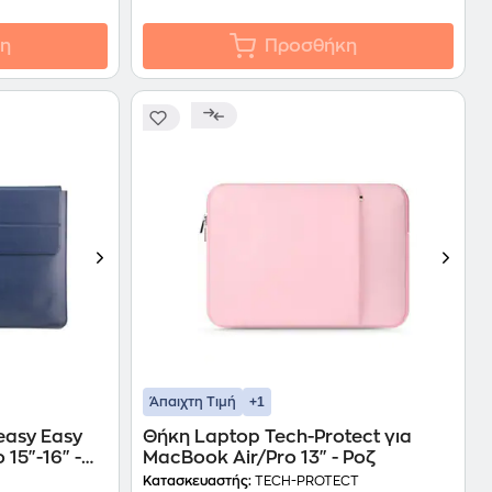
η
Προσθήκη
+1
Άπαιχτη Τιμή
easy Easy
Θήκη Laptop Tech-Protect για
15"-16" -
MacBook Air/Pro 13" - Ροζ
Κατασκευαστής:
TECH-PROTECT