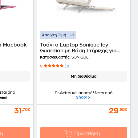
+1
Άπαιχτη Τιμή
ια Macbook
Τσάντα Laptop Sonique Icy
Guardian με Βάση Στήριξης για
Apple MacBook Air 13"
Κατασκευαστής:
SONIQUE
(2018/2020) - Μπεζ
5
(1)
Μη διαθέσιμο
εται από
Πωλείται και αποστέλλεται από
Shop13
31
29
,70€
,90€
η
Προσθήκη