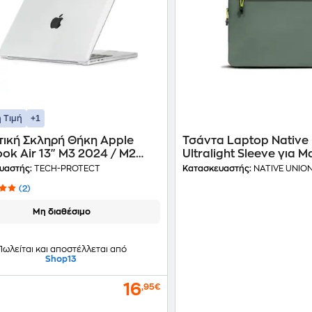
+1
 Τιμή
τική Σκληρή Θήκη Apple
Τσάντα Laptop Native
ok Air 13" M3 2024 / M2
Ultralight Sleeve για 
 Tech-Protect Smartshell -
Slate Green
υαστής:
TECH-PROTECT
Κατασκευαστής:
NATIVE UNIO
νη
(2)
Μη διαθέσιμο
Πωλείται και αποστέλλεται από
Shop13
16
,95€