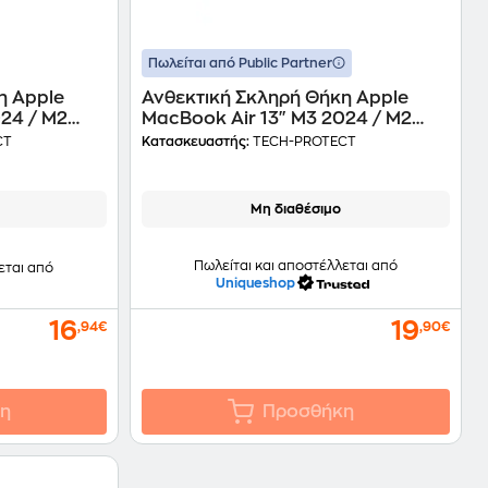
Πωλείται από Public Partner
η Apple
Ανθεκτική Σκληρή Θήκη Apple
024 / M2
MacBook Air 13" M3 2024 / M2
artshell -
2022 - Tech-Protect Smartshell -
CT
Κατασκευαστής:
TECH-PROTECT
Ματ Διάφανη
Μη διαθέσιμο
Πωλείται και αποστέλλεται από
εται από
Uniqueshop
16
19
,94€
,90€
η
Προσθήκη