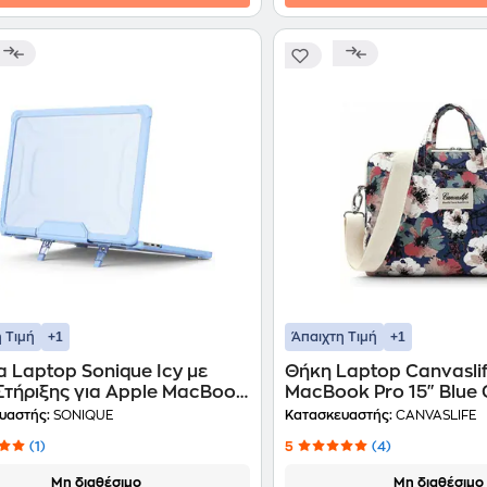
+1
+1
 Τιμή
Άπαιχτη Τιμή
 Laptop Sonique Icy με
Θήκη Laptop Canvaslif
Στήριξης για Apple MacBook
MacBook Pro 15" Blue 
.6" (2022) - Γαλάζιο
Μπλε
υαστής:
SONIQUE
Κατασκευαστής:
CANVASLIFE
(1)
5
(4)
Μη διαθέσιμο
Μη διαθέσιμο