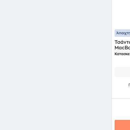
Άπαιχτη
Τσάντα
MacBoo
Κατασκε