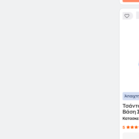
Άπαιχτη
Τσάντα
Βάση 
Air 13
Κατασκε
5