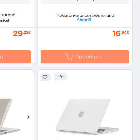
εται από
Πωλείται και αποστέλλεται από
Shop13
29
16
,22€
,94€
η
Προσθήκη