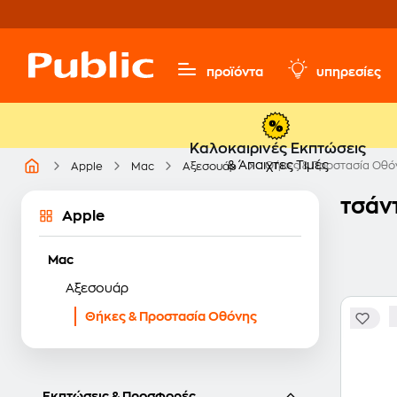
προϊόντα
υπηρεσίες
Καλοκαιρινές Εκπτώσεις
& Άπαιχτες Τιμές
Θήκες & Προστασία Οθό
Apple
Mac
Αξεσουάρ
τσάντ
Apple
Mac
Αξεσουάρ
Θήκες & Προστασία Οθόνης
Εκπτώσεις & Προσφορές