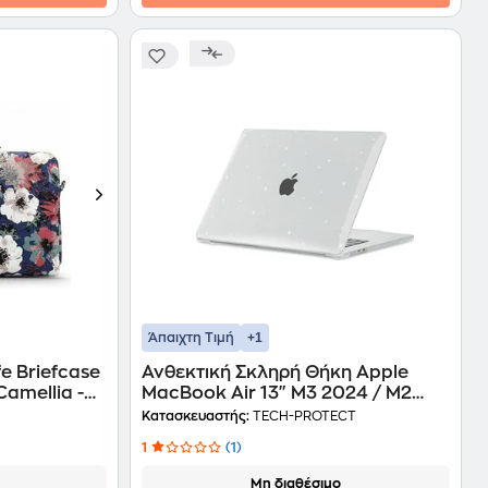
+1
Άπαιχτη Τιμή
e Briefcase
Ανθεκτική Σκληρή Θήκη Apple
Camellia -
MacBook Air 13" M3 2024 / M2
2022 - Tech-Protect Smartshell -
Κατασκευαστής:
TECH-PROTECT
Διάφανη με Glitter
1
(1)
Μη διαθέσιμο