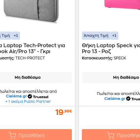
+1
+1
 Τιμή
Άπαιχτη Τιμή
 Laptop Tech-Protect για
Θήκη Laptop Speck γ
k Air/Pro 13" - Γκρι
Pro 13 - Ροζ
υαστής:
TECH-PROTECT
Κατασκευαστής:
SPECK
Μη διαθέσιμο
Μη διαθέσιμο
Πωλείται και αποστέλλεται από
Πωλείται και αποστέλλ
Ciel4me.gr
Ciel4me.gr
+ 1 ακόμα Public Partner
19
,96€
Προσθήκη
Προσθήκ