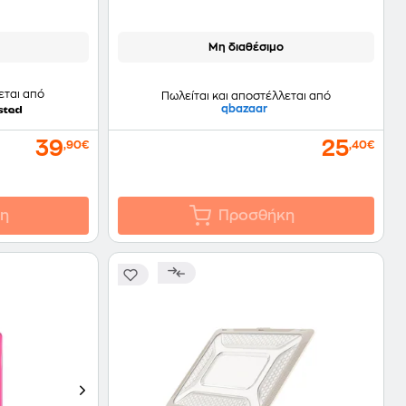
Μη διαθέσιμο
εται από
Πωλείται και αποστέλλεται από
qbazaar
39
25
,90€
,40€
η
Προσθήκη