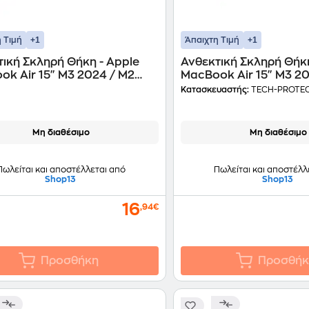
+1
+1
 Τιμή
Άπαιχτη Τιμή
ική Σκληρή Θήκη - Apple
Ανθεκτική Σκληρή Θήκ
ok Air 15" M3 2024 / M2
MacBook Air 15" M3 2
 Tech-protect Smartshell -
2023 - Tech-Protect Sm
Κατασκευαστής:
TECH-PROTE
Black
Διάφανη
Μη διαθέσιμο
Μη διαθέσιμο
Πωλείται και αποστέλλεται από
Πωλείται και αποστέλλ
Shop13
Shop13
16
,94€
Προσθήκη
Προσθήκ