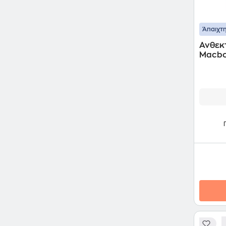
Άπαιχτη
Ανθεκτ
Macbo
2023 -
Matte 