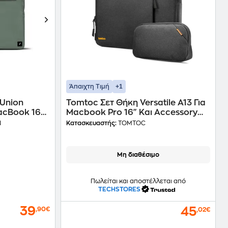
+1
Άπαιχτη Τιμή
 Union
Tomtoc Σετ Θήκη Versatile A13 Για
MacBook 16" -
Macbook Pro 16" Και Accessory
Pouch Θήκη Για Αξεσουάρ Black
N
Κατασκευαστής:
TOMTOC
Μη διαθέσιμο
Πωλείται και αποστέλλεται από
TECHSTORES
39
45
,90€
,02€