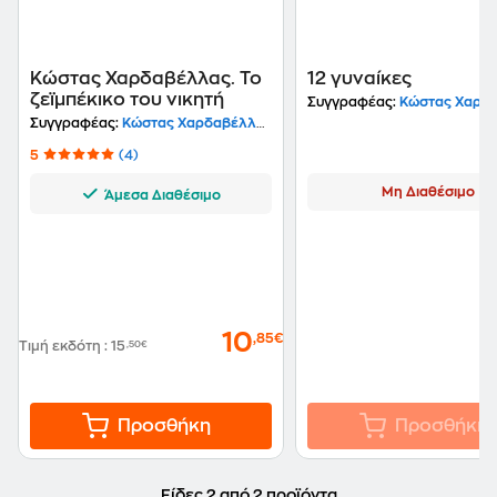
και "Όσα δεν είπα και δεν έγραψα"-Εκδόσεις
Μοντέρνοι Καιροί. Το "12 Γυναίκες" είναι το πρώτο του
μυθιστόρημα σε συνεργασία με τον γυιό του
Κωνσταντίνο, από τις Εκδόσεις Ωκεανός
Κώστας Χαρδαβέλλας. Το
12 γυναίκες
ζεϊμπέκικο του νικητή
Συγγραφέας:
Κώστας Χαρδαβ
Συγγραφέας:
Κώστας Χαρδαβέλλας
5
(4)
Μη Διαθέσιμο
Άμεσα Διαθέσιμο
10
,85€
Τιμή εκδότη
:
15
,50€
Προσθήκη
Προσθήκη
Είδες 2 από 2 προϊόντα