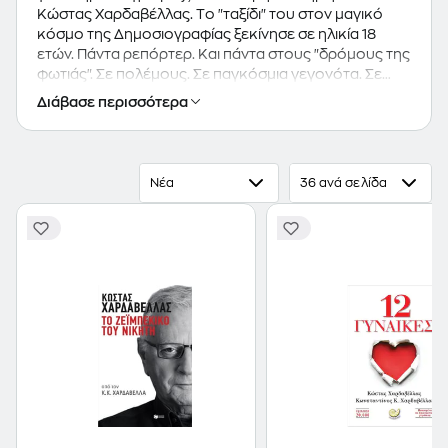
Κώστας Χαρδαβέλλας. Tο "ταξίδι" του στον μαγικό
κόσμο της Δημοσιογραφίας ξεκίνησε σε ηλικία 18
ετών. Πάντα ρεπόρτερ. Και πάντα στους "δρόμους της
φωτιάς". Σε πολέμους. Σε παγκόσμια γεγονότα. Σε
εθνικές τραγωδίες. "Εφημεριδάς" από κούνια. Πρώτα
Διάβασε περισσότερα
στο ΕΘΝΟΣ (προ Μπόμπολα) και μετά
ΑΠΟΓΕΥΜΑΤΙΝΗ (στη χρυσή της εποχή),
ΕΛΕΥΘΕΡΟΤΥΠΙΑ (από τους ιδρυτές της το 1975), ΤΑ
ΝΕΑ (το δεύτερο σπίτι του για 23 χρόνια), REALNEWS.
Νέα
36 ανά σελίδα
Σαράντα χρόνια στην τηλεόραση. Κάπου 1700
εκπομπές, περισσότερες από 5000 ώρες στον
"τηλεοπτικό αέρα". Από το 1977 στην ΕΡΤ με την
εκπομπή "Πρόσκληση στο στούντιο", μετά στους
θρυλικούς "Ρεπόρτερς" με Γ.Δημαρά και Γ. Λιάνη κι
ύστερα τηλεοπτικός πρωταθλητισμός σε MEGA, ΣΚΑΪ,
STAR, ANT-1, ΝΕΤ, ALTER, EPSILON. Αξέχαστες
ραδιοφωνικές ώρες στον ΣΚΑΪ 100.3, στον Real 97.8
και στον Alpha 989. Δημιουργός της διαδικτυακής
εφημερίδας Newsbomb.gr από την οποία αποχώρησε
όταν αυτή κατέκτησε την πρώτη θέση της
επισκεψιμότητας. Συγγραφέας δύο βιβλίων, "Το έπος
του Πολυτεχνείου"- Εκδόσεις Χρυσ. Παπαχρυσάνθου