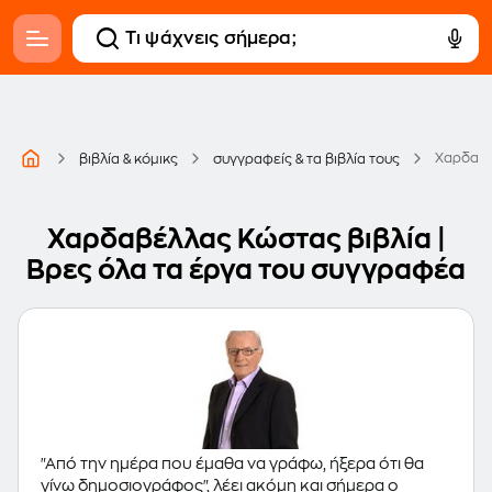
Χαρδαβ
βιβλία & κόμικς
συγγραφείς & τα βιβλία τους
Χαρδαβέλλας Κώστας βιβλία |
Βρες όλα τα έργα του συγγραφέα
"Από την ημέρα που έμαθα να γράφω, ήξερα ότι θα
γίνω δημοσιογράφος", λέει ακόμη και σήμερα ο