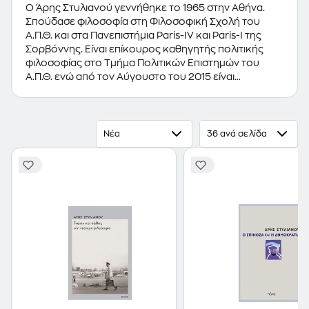
Ο Άρης Στυλιανού γεννήθηκε το 1965 στην Αθήνα.
Σπούδασε φιλοσοφία στη Φιλοσοφική Σχολή του
Α.Π.Θ. και στα Πανεπιστήμια Paris-IV και Paris-I της
Σορβόννης. Είναι επίκουρος καθηγητής πολιτικής
φιλοσοφίας στο Τμήμα Πολιτικών Επιστημών του
Α.Π.Θ. ενώ από τον Αύγουστο του 2015 είναι
πρόεδρος του Δ.Σ. του Κ.Θ.Β.Ε. Μεταφράζει και
επιμελείται φιλοσοφικά κείμενα από τα λατινικά και τα
γαλλικά.
Νέα
36 ανά σελίδα