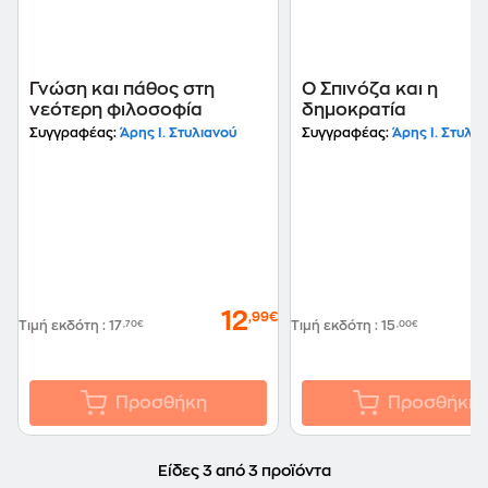
Γνώση και πάθος στη
Ο Σπινόζα και η
νεότερη φιλοσοφία
δημοκρατία
Συγγραφέας:
Άρης Ι. Στυλιανού
Συγγραφέας:
Άρης Ι. Στυλια
12
,99€
Τιμή εκδότη
:
17
,70€
Τιμή εκδότη
:
15
,00€
Προσθήκη
Προσθήκη
Είδες 3 από 3 προϊόντα