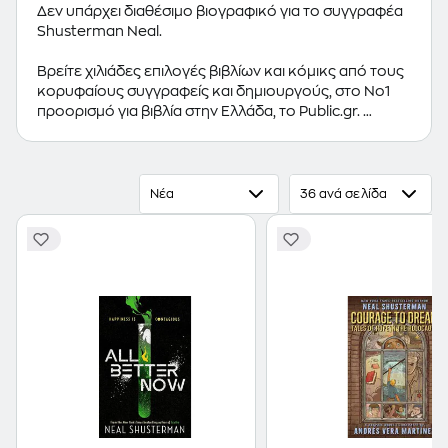
Δεν υπάρχει διαθέσιμο βιογραφικό για το συγγραφέα
Shusterman Neal.
Βρείτε χιλιάδες επιλογές βιβλίων και κόμικς από τους
κορυφαίους συγγραφείς και δημιουργούς, στο Νο1
προορισμό για βιβλία στην Ελλάδα, το Public.gr.
Προτεινόμενες κατηγορίες βιβλίων:
Ελληνόγλωσσα
Βιβλία
,
Ξενόγλωσσα Βιβλία
,
Κόμικς
Νέα
36 ανά σελίδα