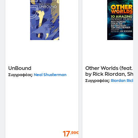
UnBound
Other Worlds (feat. s
by Rick Riordan, Sha
Συγγραφέας:
Neal Shusterman
Tan, Tom Angleberge
Συγγραφέας:
Riordan Rick, Tan , Bradbury Ray, Angleberger Tom, Shust
Ray Bradbury and m
17
,99€