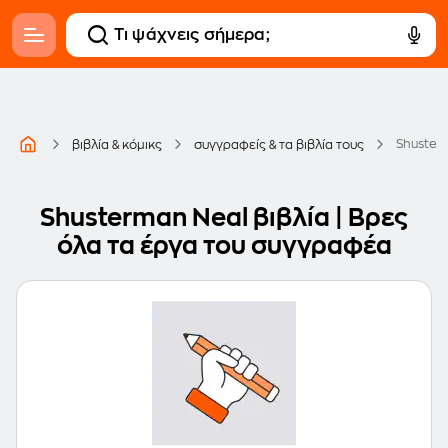
Shuster
βιβλία & κόμικς
συγγραφείς & τα βιβλία τους
Shusterman Neal βιβλία | Βρες
όλα τα έργα του συγγραφέα