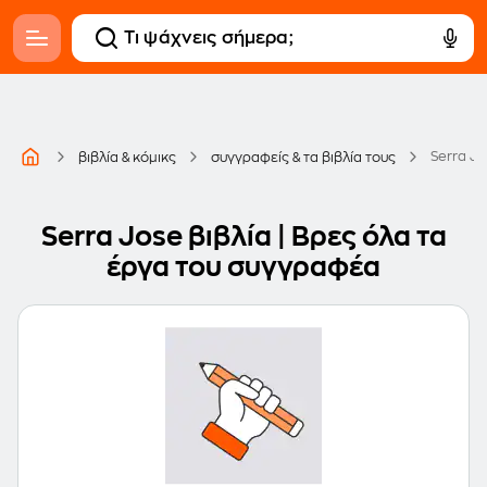
Serra Jo
βιβλία & κόμικς
συγγραφείς & τα βιβλία τους
Serra Jose βιβλία | Βρες όλα τα
έργα του συγγραφέα