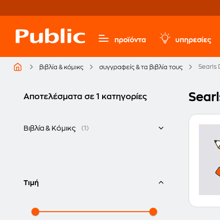
προϊόντα
υπηρεσίες
Searls
βιβλία & κόμικς
συγγραφείς & τα βιβλία τους
Searl
Αποτελέσματα σε 1 κατηγορίες
Βιβλία & Κόμικς
(1)
Ξενόγλωσσα
Τιμή