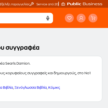
Εξέλιξη παραγγελίας
Service από 20'
του συγγραφέα
φέα Searls Damion.
 τους κορυφαίους συγγραφείς και δημιουργούς, στο Νο1
 Βιβλία
,
Ξενόγλωσσα Βιβλία
,
Κόμικς