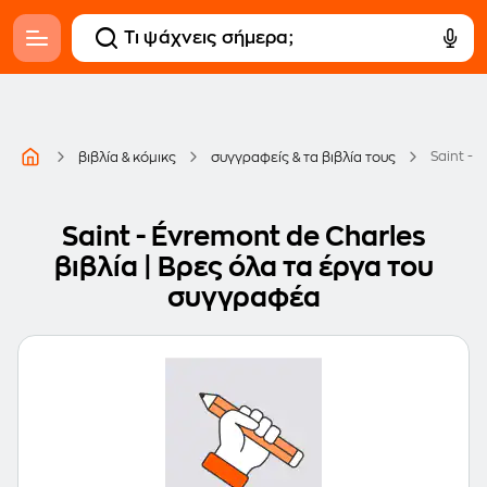
Saint - 
βιβλία & κόμικς
συγγραφείς & τα βιβλία τους
Saint - Évremont de Charles
βιβλία | Βρες όλα τα έργα του
συγγραφέα