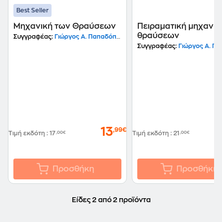
Best Seller
Μηχανική των Θραύσεων
Πειραματική μηχανικ
θραύσεων
Συγγραφέας:
Γιώργος Α. Παπαδόπουλος
Συγγραφέας:
Γιώργος Α. Παπαδ
13
,99€
Τιμή εκδότη
:
17
,00€
Τιμή εκδότη
:
21
,00€
Προσθήκη
Προσθήκη
Είδες 2 από 2 προϊόντα