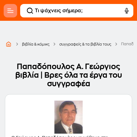
Παπαδόπ
βιβλία & κόμικς
συγγραφείς & τα βιβλία τους
Παπαδόπουλος Α. Γεώργιος
βιβλία | Βρες όλα τα έργα του
συγγραφέα