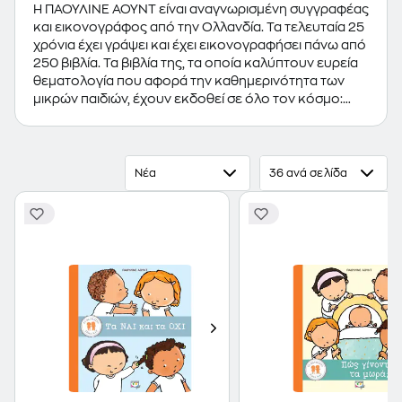
Η ΠΑΟΥΛΙΝΕ ΑΟΥΝΤ είναι αναγνωρισμένη συγγραφέας
και εικονογράφος από την Ολλανδία. Τα τελευταία 25
χρόνια έχει γράψει και έχει εικονογραφήσει πάνω από
250 βιβλία. Τα βιβλία της, τα οποία καλύπτουν ευρεία
θεματολογία που αφορά την καθημερινότητα των
μικρών παιδιών, έχουν εκδοθεί σε όλο τον κόσμο:
από την Ολλανδία ως την Κίνα και από τη Ρωσία ως
την Αμερική. Έχει αναπτύξει, επίσης, διάφορες
εκπαιδευτικές δραστηριότητες και μεθόδους που
αξιοποιούνται είτε από εκπαιδευτικούς είτε από
Νέα
36 ανά σελίδα
γονείς και συνδυάζουν τη μάθηση με το παιχνίδι.
(Πηγή: "Εκδόσεις Ψυχογιός", 2022)