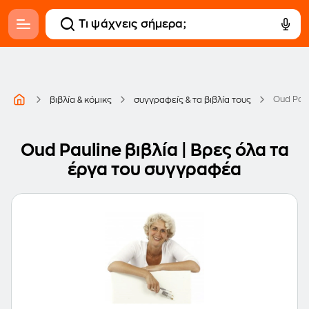
Oud Pau
βιβλία & κόμικς
συγγραφείς & τα βιβλία τους
Oud Pauline βιβλία | Βρες όλα τα
έργα του συγγραφέα