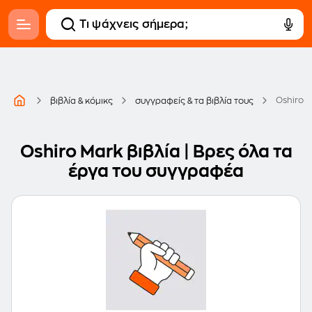
Oshiro 
βιβλία & κόμικς
συγγραφείς & τα βιβλία τους
Oshiro Mark βιβλία | Βρες όλα τα
έργα του συγγραφέα