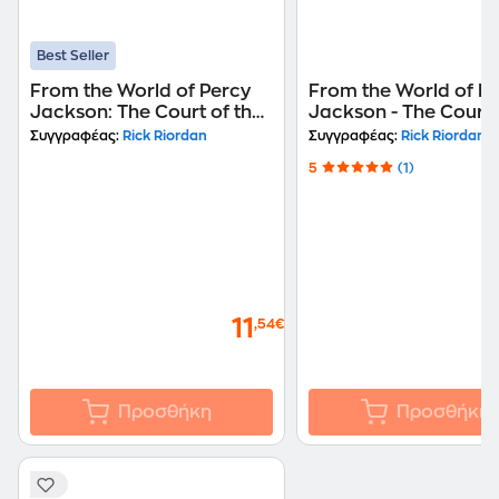
Best Seller
From the World of Percy
From the World of P
Jackson: The Court of the
Jackson - The Court 
Dead (The Nico Di Angelo
Dead (The Nico Di A
Συγγραφέας:
Rick Riordan
Συγγραφέας:
Rick Riordan
Adventures)
Adventures)
5
(1)
11
,54€
Προσθήκη
Προσθήκη