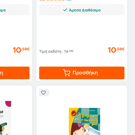
ιμο
Άμεσα Διαθέσιμο
10
10
,58€
,58€
Τιμή εκδότη
:
14
,39€
η
Προσθήκη