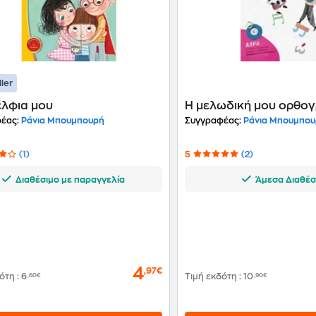
ller
έλφια μου
Η μελωδική μου ορθο
έας:
Ράνια Μπουμπουρή
Συγγραφέας:
Ράνια Μπουμπο
(1)
5
(2)
Διαθέσιμο με παραγγελία
Άμεσα Διαθέσ
4
,97€
δότη
:
6
,60€
Τιμή εκδότη
:
10
,90€