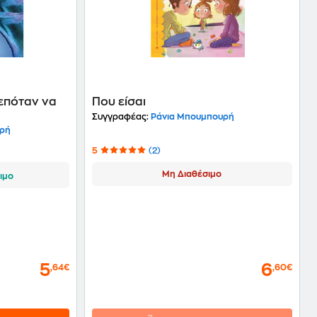
επόταν να
Που είσαι
Συγγραφέας:
Ράνια Μπουμπουρή
υρή
5
(2)
Μη Διαθέσιμο
ιμο
5
6
,64€
,60€