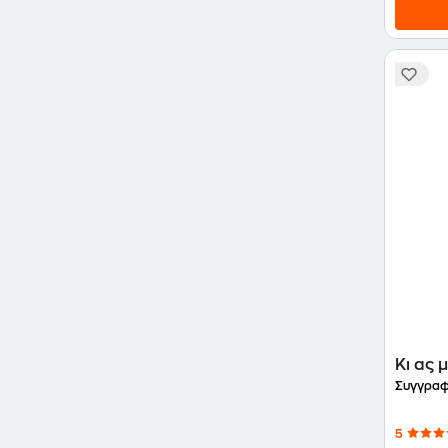
Κι ας
Συγγραφ
5