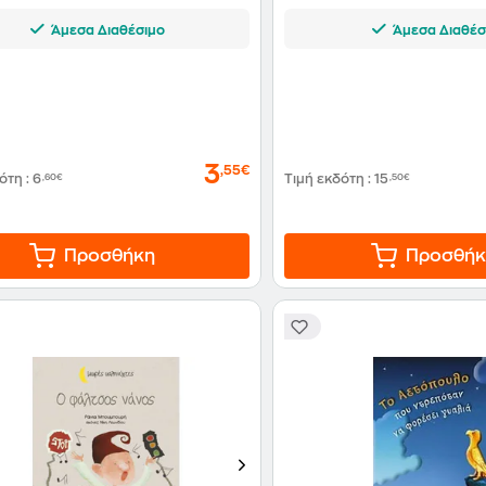
Άμεσα Διαθέσιμο
Άμεσα Διαθέσ
3
,55€
δότη
:
6
,60€
Τιμή εκδότη
:
15
,50€
Προσθήκη
Προσθήκ