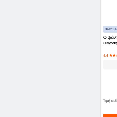
Best Se
O φάλ
Συγγραφ
4.4
Τιμή εκ