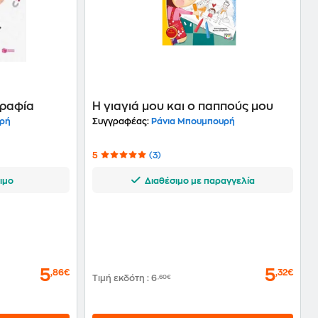
γραφία
Η γιαγιά μου και ο παππούς μου
υρή
Συγγραφέας:
Ράνια Μπουμπουρή
5
(3)
ιμο
Διαθέσιμο με παραγγελία
5
5
,86€
,32€
Τιμή εκδότη
:
6
,60€