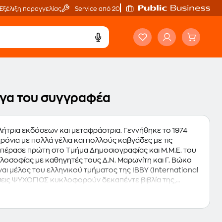
Εξέλιξη παραγγελίας
Service από 20'
ργα του συγγραφέα
λήτρια εκδόσεων και μεταφράστρια. Γεννήθηκε το 1974
ρόνια με πολλά γέλια και πολλούς καβγάδες με τις
ς πέρασε πρώτη στο Τμήμα Δημοσιογραφίας και Μ.Μ.Ε. του
ιλοσοφίας με καθηγητές τους Δ.Ν. Μαρωνίτη και Γ. Βώκο
ίναι μέλος του ελληνικού τμήματος της IBBY (International
όσεις ΨΥΧΟΓΙΟΣ κυκλοφορούν δεκαπέντε βιβλία της,
" (Έπαινος Ποίησης της Γυναικείας Λογοτεχνικής
Ένα τρελό τρελό αγρόκτημα", τα οποία συνοδεύονται από
λου, με τη συμμετοχή πολύ γνωστών και αγαπημένων