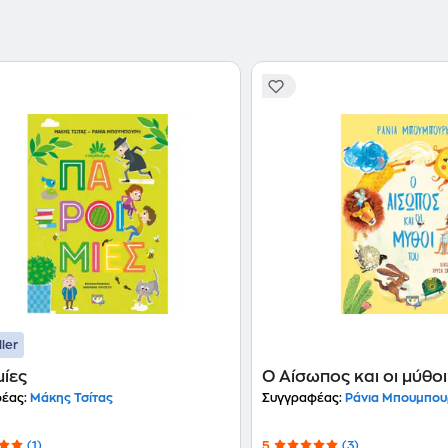
ller
μίες
Ο Αίσωπος και οι μύθοι
έας:
Μάκης Τσίτας
Συγγραφέας:
Ράνια Μπουμπο
(1)
5
(3)