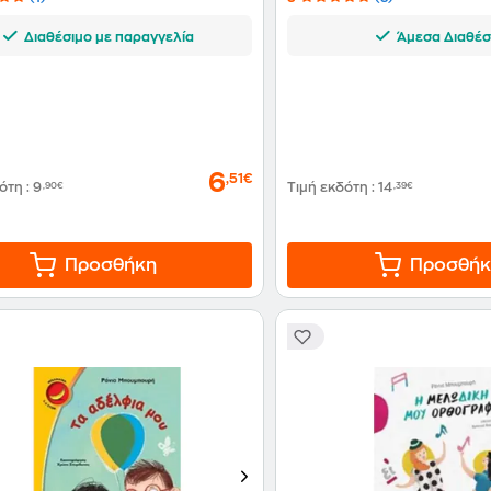
Διαθέσιμο με παραγγελία
Άμεσα Διαθέσ
6
,51€
δότη
:
9
,90€
Τιμή εκδότη
:
14
,39€
Προσθήκη
Προσθήκ