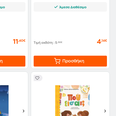
ιμο
Άμεσα Διαθέσιμο
11
4
,40€
,14€
Τιμή εκδότη
:
5
,50€
η
Προσθήκη