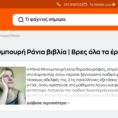
210 8181333
Το Wallet μου
πουρή Ράνια
μπουρή Ράνια βιβλία | Βρες όλα τα έ
Η Ράνια Μπουμπουρή είναι δημοσιογράφος, επιμε
στο Καρπενήσι, όπου πέρασε ξέγνοιαστα παιδικά χ
τέσσερις αδελφές της. Στις πανελλήνιες εξετάσει
Α.Π.Θ., όπου αρίστευσε στα μαθήματα λόγου και φ
αντίστοιχα. Λατρεύει την παιδική λογοτεχνία και ε
Board on Books for Young People). Από τις Εκδ
μεταξύ των οποίων τα "Μια τρελή τρελή αλφαβήτα
Διάβασε περισσότερα
Συντροφιάς), "Ένα τρελό τρελό αριθμητάρι" και "
CDs σε μελοποίηση του Αλκιβιάδη Κωνσταντόπου
καλλιτεχνών.