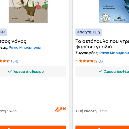
ller
Άπαιχτη Τιμή
τσος νάνος
Το αετόπουλο που ντρ
φορέσει γυαλιά
έας:
Ράνια Μπουμπουρή
Συγγραφέας:
Ράνια Μπουμπο
(54)
4
(1)
Άμεσα Διαθέσιμο
Άμεσα Διαθέσ
4
,51€
δότη
:
6
,00€
Τιμή εκδότη
:
7
,50€