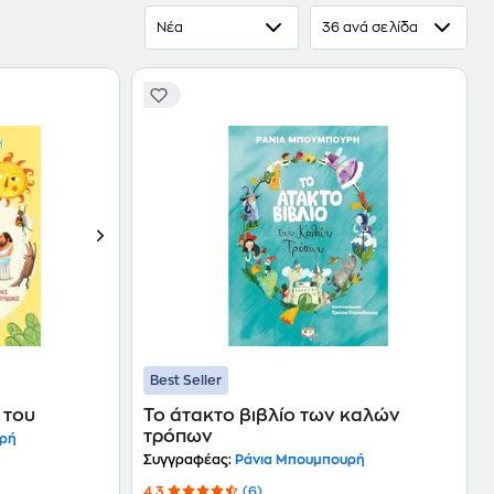
Νέα
36 ανά σελίδα
Best Seller
 του
Το άτακτο βιβλίο των καλών
τρόπων
υρή
Συγγραφέας:
Ράνια Μπουμπουρή
4.3
(6)