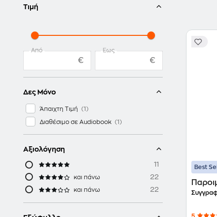
Τιμή
Από
Έως
€
€
Δες Μόνο
Άπαιχτη Τιμή
Διαθέσιμο σε Audiobook
Αξιολόγηση
11
Best Se
22
και πάνω
Παροι
22
και πάνω
Συγγραφ
5