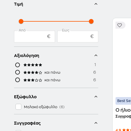
Τιμή
Από
Έως
€
€
Αξιολόγηση
1
6
και πάνω
6
και πάνω
Εξώφυλλο
Best Se
Μαλακό εξώφυλλο
Ο ήλιο
Συγγραφ
Συγγραφέας
4.9