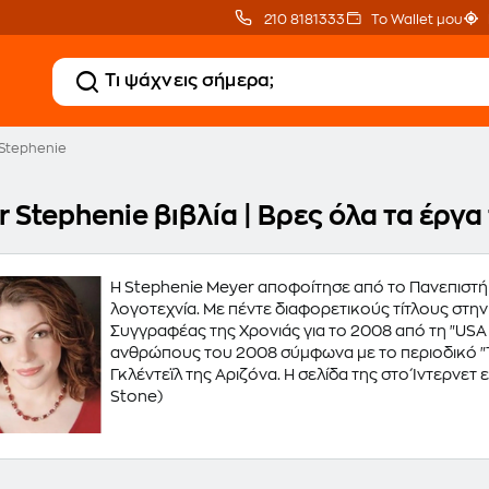
210 8181333
Το Wallet μου
Stephenie
 Stephenie βιβλία | Βρες όλα τα έργ
Η Stephenie Meyer αποφοίτησε από το Πανεπιστή
λογοτεχνία. Με πέντε διαφορετικούς τίτλους στη
Συγγραφέας της Χρονιάς για το 2008 από τη "USA 
ανθρώπους του 2008 σύμφωνα με το περιοδικό "Tim
Γκλέντεϊλ της Αριζόνα. Η σελίδα της στο Ίντερνετ είναι www.
Stone)