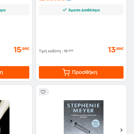
ιμο
Άμεσα Διαθέσιμο
15
13
,98€
,99€
Τιμή εκδότη
:
19
,90€
η
Προσθήκη