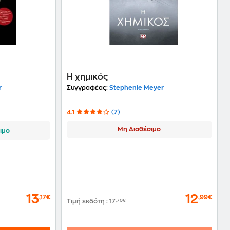
Η χημικός
r
Συγγραφέας:
Stephenie Meyer
4.1
(7)
Μη Διαθέσιμο
ιμο
13
12
,17€
,99€
Τιμή εκδότη
:
17
,70€