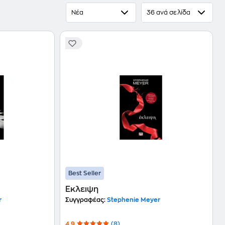
Νέα
36 ανά σελίδα
Best Seller
Έκλειψη
r
Συγγραφέας:
Stephenie Meyer
4.9
(8)