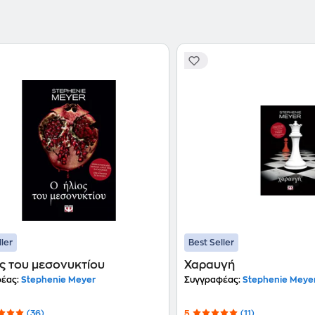
ller
Best Seller
ς του μεσονυκτίου
Χαραυγή
έας:
Stephenie Meyer
Συγγραφέας:
Stephenie Meye
(36)
5
(11)