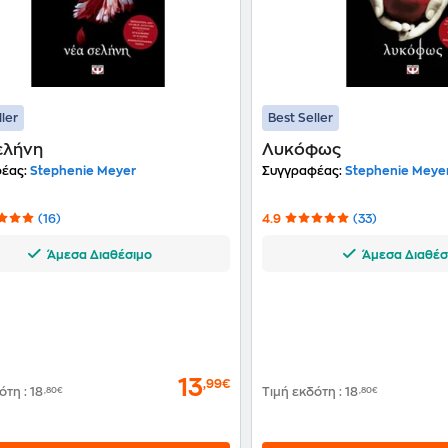
ller
Best Seller
ελήνη
Λυκόφως
έας:
Stephenie Meyer
Συγγραφέας:
Stephenie Meye
(16)
4.9
(33)
Άμεσα Διαθέσιμο
Άμεσα Διαθέσ
13
,99€
δότη
:
18
,80€
Τιμή εκδότη
:
18
,80€