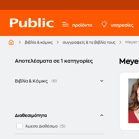
προϊόντα
υπηρεσίες
Meyer 
βιβλία & κόμικς
συγγραφείς & τα βιβλία τους
Meyer
Αποτελέσματα σε 1 κατηγορίες
Βιβλία & Κόμικς
(6)
Ελληνικά
Διαθεσιμότητα
Άμεσα Διαθέσιμο