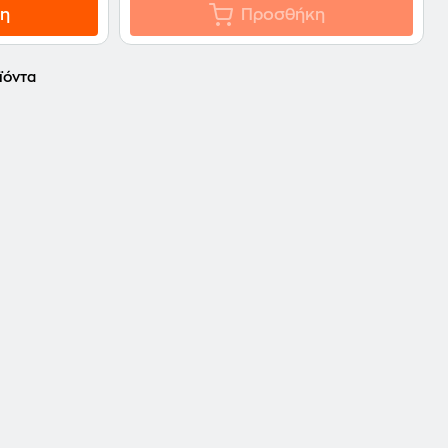
η
Προσθήκη
ϊόντα