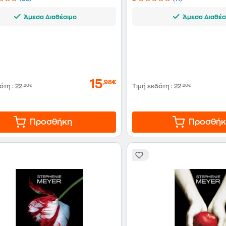
Άμεσα Διαθέσιμο
Άμεσα Διαθέσ
15
,98€
δότη
:
22
,20€
Τιμή εκδότη
:
22
,20€
Προσθήκη
Προσθήκ