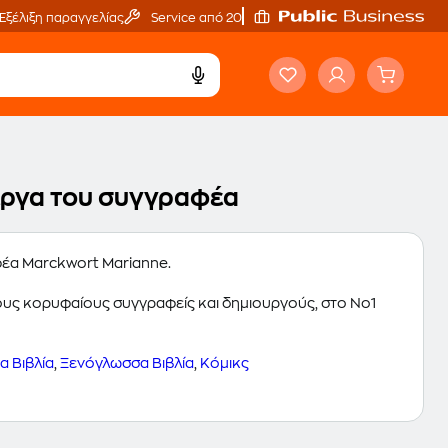
Εξέλιξη παραγγελίας
Service από 20'
 έργα του συγγραφέα
αφέα Marckwort Marianne.
 τους κορυφαίους συγγραφείς και δημιουργούς, στο Νο1
 Βιβλία
,
Ξενόγλωσσα Βιβλία
,
Κόμικς