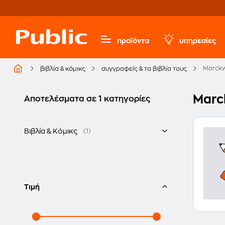
προϊόντα
υπηρεσίες
Marckw
βιβλία & κόμικς
συγγραφείς & τα βιβλία τους
Marc
Αποτελέσματα σε 1 κατηγορίες
Βιβλία & Κόμικς
(1)
Ελληνικά
Τιμή