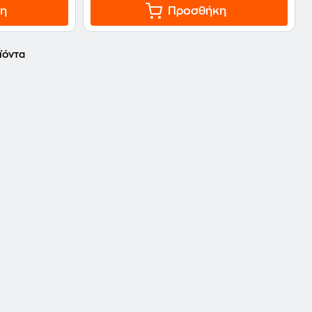
η
Προσθήκη
ϊόντα