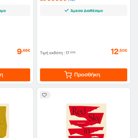
ιμο
Άμεσα Διαθέσιμο
9
12
,66€
,50€
Τιμή εκδότη
:
17
,00€
η
Προσθήκη