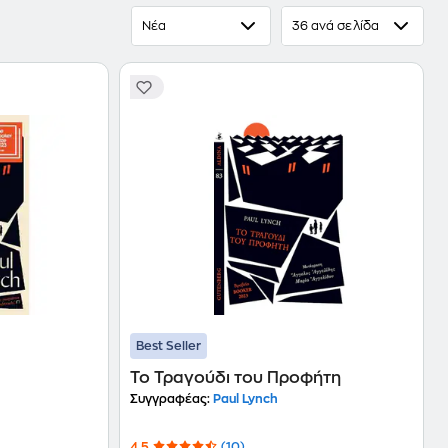
Νέα
36 ανά σελίδα
Best Seller
Το Τραγούδι του Προφήτη
Συγγραφέας:
Paul Lynch
4.5
(10)