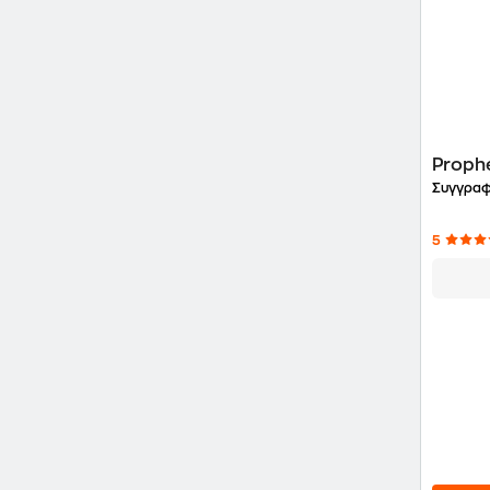
Proph
Συγγραφ
5