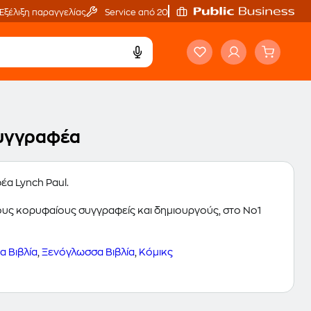
Εξέλιξη παραγγελίας
Service από 20'
 συγγραφέα
έα Lynch Paul.
 τους κορυφαίους συγγραφείς και δημιουργούς, στο Νο1
 Βιβλία
,
Ξενόγλωσσα Βιβλία
,
Κόμικς