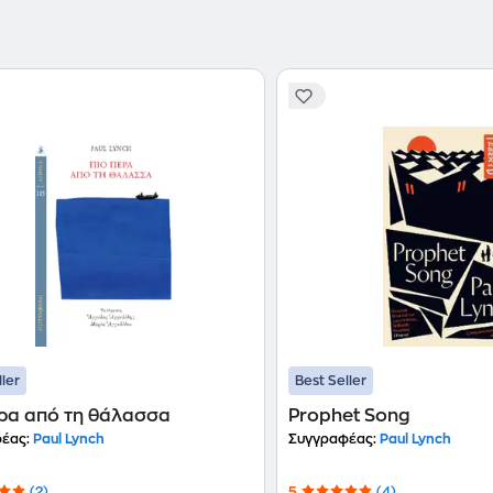
ller
Best Seller
έρα από τη θάλασσα
Prophet Song
έας:
Paul Lynch
Συγγραφέας:
Paul Lynch
(2)
5
(4)