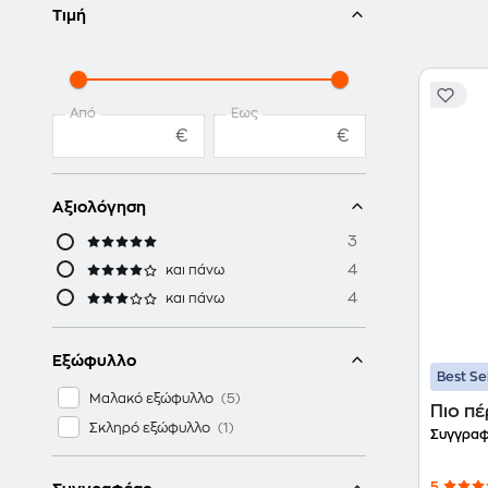
Τιμή
Από
Έως
€
€
Αξιολόγηση
3
4
και πάνω
4
και πάνω
Εξώφυλλο
Best Se
Μαλακό εξώφυλλο
Πιο π
Σκληρό εξώφυλλο
Συγγραφ
5