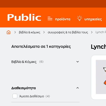
προϊόντα
υπηρεσίες
Lynch 
βιβλία & κόμικς
συγγραφείς & τα βιβλία τους
Lynch
Αποτελέσματα σε 1 κατηγορίες
Βιβλία & Κόμικς
(6)
Ξενόγλωσσα
Ελληνικά
Διαθεσιμότητα
Άμεσα Διαθέσιμο