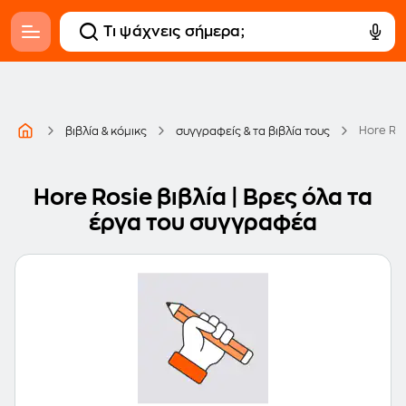
Hore Ro
βιβλία & κόμικς
συγγραφείς & τα βιβλία τους
Hore Rosie βιβλία | Βρες όλα τα
έργα του συγγραφέα