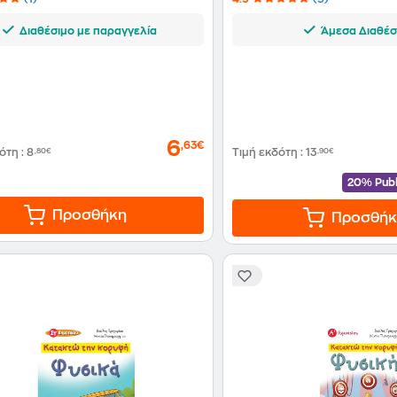
Διαθέσιμο με παραγγελία
Άμεσα Διαθέσ
6
,63€
δότη
:
8
,80€
Τιμή εκδότη
:
13
,90€
20% Publ
Προσθήκη
Προσθήκ