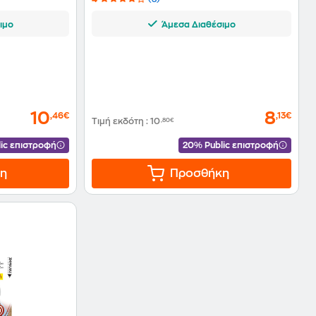
ιμο
Άμεσα Διαθέσιμο
10
8
,46€
,13€
Τιμή εκδότη
:
10
,80€
ic επιστροφή
20% Public επιστροφή
η
Προσθήκη