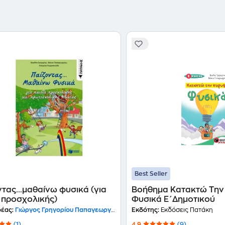
Best Seller
τας...μαθαίνω φυσικά (για
Βοήθημα Κατακτώ Την
 προσχολικής)
Φυσικά Ε΄Δημοτικού
έας:
Γιώργος Γρηγορίου Παπαγεωργίου Γεωργακούδη
Εκδότης:
Εκδόσεις Πατάκη
(1)
4.9
(9)