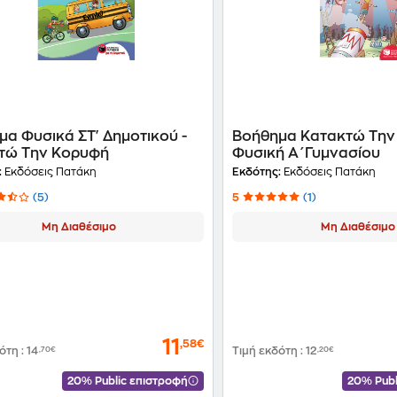
α Φυσικά ΣΤ' Δημοτικού -
Βοήθημα Κατακτώ Την
τώ Την Κορυφή
Φυσική Α΄Γυμνασίου
:
Εκδόσεις Πατάκη
Εκδότης:
Εκδόσεις Πατάκη
(5)
5
(1)
Μη Διαθέσιμο
Μη Διαθέσιμο
11
,58€
δότη
:
14
,70€
Τιμή εκδότη
:
12
,20€
20% Public επιστροφή
20% Publ