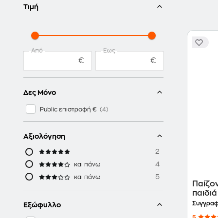
Τιμή
Από
Έως
€
€
Δες Μόνο
Public επιστροφή €
Αξιολόγηση
2
4
και πάνω
5
και πάνω
Παίζον
παιδιά
Συγγραφ
Εξώφυλλο
5