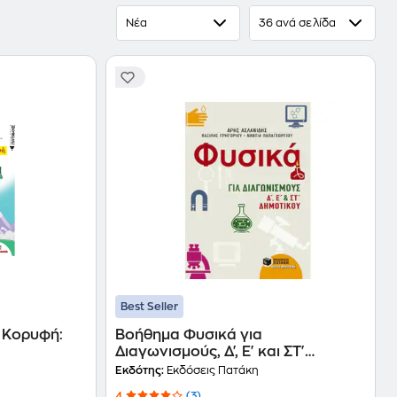
Νέα
36 ανά σελίδα
Best Seller
 Κορυφή:
Βοήθημα Φυσικά για
Διαγωνισμούς, Δ', Ε' και ΣΤ'
Δημοτικού
Εκδότης:
Εκδόσεις Πατάκη
4
(3)