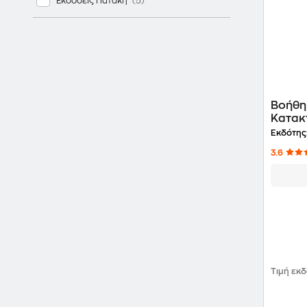
Εκδόσεις Πατάκη
Βοήθημ
Κατακ
Εκδότης
3.6
Τιμή εκ