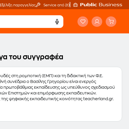
Εξέλιξη παραγγελίας
Service από 20'
έργα του συγγραφέα
υδές στη ρομποτική (ΕΜΠ) και τη διδακτική των Φ.Ε.
θνή συνέδρια ο Βασίλης Γρηγορίου είναι ενεργός
λεία πρωτοβάθμιας εκπαίδευσης ως υπεύθυνος σχεδιασμού
ών Επιστημών και επιμόρφωσης εκπαιδευτικών.
 της ψηφιακής εκπαιδευτικής κοινότητας teacherland.gr.