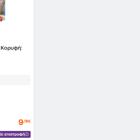
 Κορυφή:
9
,18€
ic επιστροφή