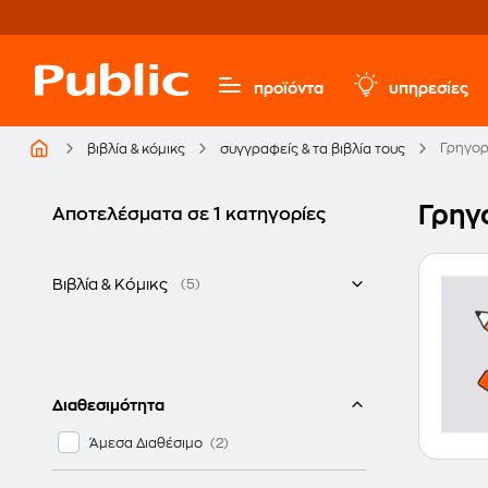
προϊόντα
υπηρεσίες
Γρηγορ
βιβλία & κόμικς
συγγραφείς & τα βιβλία τους
Γρηγ
Αποτελέσματα σε 1 κατηγορίες
Βιβλία & Κόμικς
(5)
Παιδικά - Νεανικά βιβλία
Σχολικά Βοηθήματα
Διαθεσιμότητα
Άμεσα Διαθέσιμο