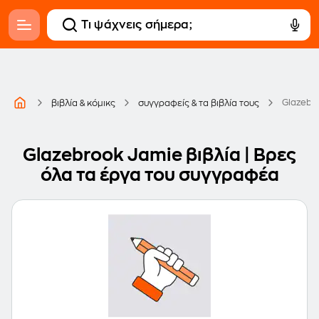
Glazebr
βιβλία & κόμικς
συγγραφείς & τα βιβλία τους
Glazebrook Jamie βιβλία | Βρες
όλα τα έργα του συγγραφέα