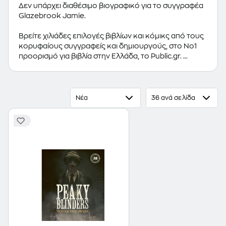
Δεν υπάρχει διαθέσιμο βιογραφικό για το συγγραφέα
Glazebrook Jamie.
Βρείτε χιλιάδες επιλογές βιβλίων και κόμικς από τους
κορυφαίους συγγραφείς και δημιουργούς, στο Νο1
προορισμό για βιβλία στην Ελλάδα, το Public.gr.
Προτεινόμενες κατηγορίες βιβλίων:
Ελληνόγλωσσα
Βιβλία
,
Ξενόγλωσσα Βιβλία
,
Κόμικς
Νέα
36 ανά σελίδα